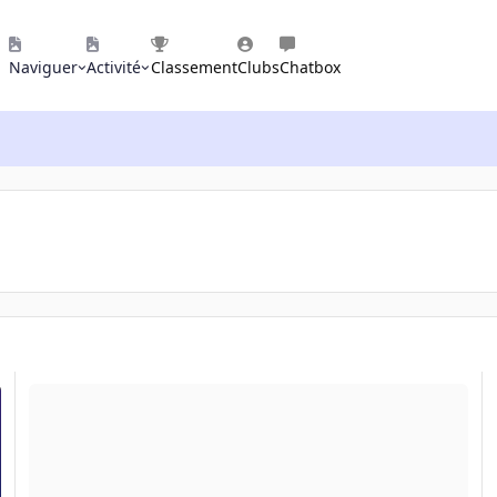
Naviguer
Activité
Classement
Clubs
Chatbox
s
Aide pour un diagnostic d'odeur brûlée dans le PC