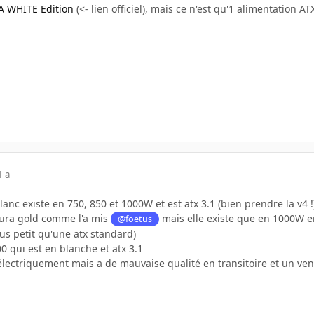
 WHITE Edition
(<- lien officiel), mais ce n'est qu'1 alimentation AT
1 a
anc existe en 750, 850 et 1000W et est atx 3.1 (bien prendre la v4 !
 aura gold comme l'a mis
mais elle existe que en 1000W en 
@foetus
lus petit qu'une atx standard)
00 qui est en blanche et atx 3.1
électriquement mais a de mauvaise qualité en transitoire et un vent