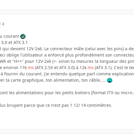
1 a
 au courant
 3.0 et ATX 3.1
ui devient 12V-2x6. Le connecteur mâle (celui avec les pins) a des
eci oblige l'utilisateur a enfoncé plus profondément son connecteur
R et "H++" pour 12V-2x6 (<- sinon tu mesures la longueur des pi
e environ 17
s
ms
(ATX 2.5X et ATX 3.0) à 12
s
ms
(ATX 3.1). C'est le 
e à fournir du courant. J'ai entendu quelque part comme explicatio
 ta carte graphique, ton alimentation, ton câble, ...
sont les alimentations pour les petits boitiers (format ITX ou micro 
lus bruyant parce que ce n'est pas 1 12/ 14 centimètres.