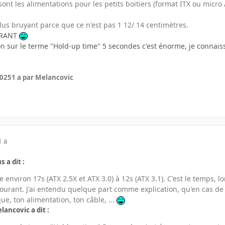
sont les alimentations pour les petits boitiers (format ITX ou micro 
lus bruyant parce que ce n'est pas 1 12/ 14 centimètres.
OURANT
on sur le terme "Hold-up time" 5 secondes c'est énorme, je connaiss
2025
1 a
par Melancovic
1 a
s a dit :
 environ 17s (ATX 2.5X et ATX 3.0) à 12s (ATX 3.1). C'est le temps, 
courant. J'ai entendu quelque part comme explication, qu'en cas d
ue, ton alimentation, ton câble, ...
lancovic a dit :