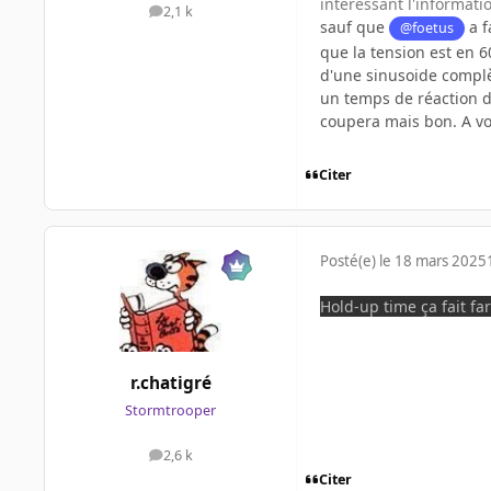
intéressant l'informati
2,1 k
messages
sauf que
a f
@foetus
que la tension est en 
d'une sinusoide complè
un temps de réaction d
coupera mais bon. A vo
Citer
Posté(e)
le 18 mars 2025
Hold-up time ça fait fa
r.chatigré
Stormtrooper
2,6 k
messages
Citer