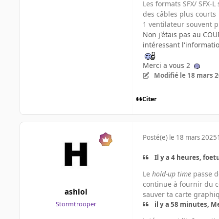
Les formats SFX/ SFX-L 
des câbles plus courts
1 ventilateur souvent p
Non j'étais pas au C
intéressant l'informati
Merci a vous 2
Modifié
le 18 mars 
Citer
Posté(e)
le 18 mars 2025
Il y a 4 heures, foetu
Le
hold-up time
passe de
continue à fournir du 
ashlol
sauver ta carte graphiq
il y a 58 minutes, Me
Stormtrooper