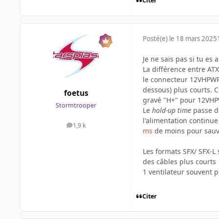
Citer
Posté(e)
le 18 mars 2025
Je ne sais pas si tu es
La différence entre ATX
le connecteur 12VHPWR q
dessous) plus courts. C
foetus
gravé "H+" pour 12VHPW
Stormtrooper
Le
hold-up time
passe d
l'alimentation continu
1,9 k
messages
ms
de moins pour sauver
Les formats SFX/ SFX-L 
des câbles plus courts
1 ventilateur souvent p
Citer