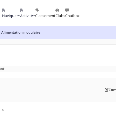
Naviguer
Activité
Classement
Clubs
Chatbox
Alimentation modulaire
hat
Com
1 a