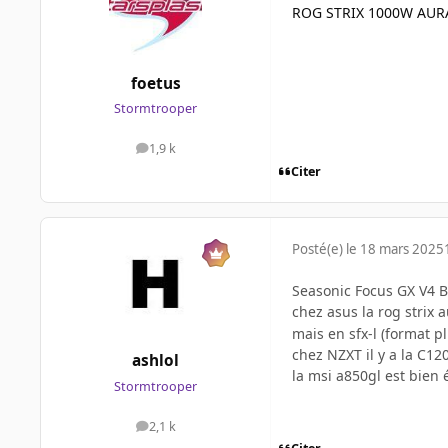
ROG STRIX 1000W AURA
foetus
Stormtrooper
1,9 k
messages
Citer
Posté(e)
le 18 mars 2025
Seasonic Focus GX V4 Bl
chez asus la rog strix
mais en sfx-l (format p
chez NZXT il y a la C12
ashlol
la msi a850gl est bien 
Stormtrooper
2,1 k
messages