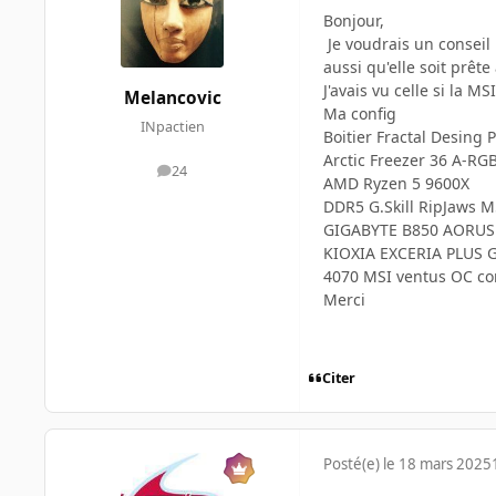
Bonjour,
Je voudrais un conseil 
aussi qu'elle soit prêt
J'avais vu celle si la 
Melancovic
Ma config
INpactien
Boitier Fractal Desing P
Arctic Freezer 36 A-RGB
24
messages
AMD Ryzen 5 9600X
DDR5 G.Skill RipJaws M
GIGABYTE B850 AORUS 
KIOXIA EXCERIA PLUS G
4070 MSI ventus OC co
Merci
Citer
Posté(e)
le 18 mars 2025