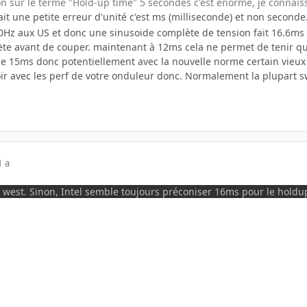
on sur le terme "Hold-up time" 5 secondes c'est énorme, je connaiss
ait une petite erreur d'unité c'est ms (milliseconde) et non secon
60Hz aux US et donc une sinusoide complète de tension fait 16.6ms 
te avant de couper. maintenant à 12ms cela ne permet de tenir que
e 15ms donc potentiellement avec la nouvelle norme certain vieux 
ir avec les perf de votre onduleur donc. Normalement la plupart s
1 a
r west. Sinon, Intel semble toujours préconiser 16ms pour le holdu