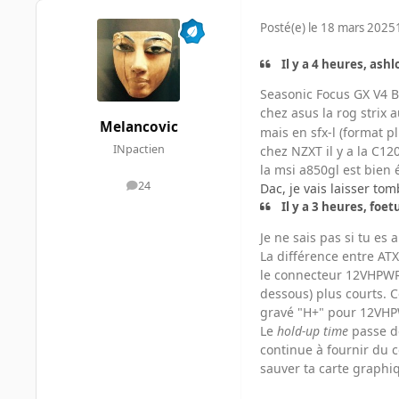
Posté(e)
le 18 mars 2025
Il y a 4 heures, ashlol
Seasonic Focus GX V4 Bl
chez asus la rog strix
Melancovic
mais en sfx-l (format p
INpactien
chez NZXT il y a la C12
la msi a850gl est bien 
24
Dac, je vais laisser to
messages
Il y a 3 heures, foetu
Je ne sais pas si tu es
La différence entre ATX
le connecteur 12VHPWR q
dessous) plus courts. C
gravé "H+" pour 12VHPW
Le
hold-up time
passe de
continue à fournir du 
sauver ta carte graphiq