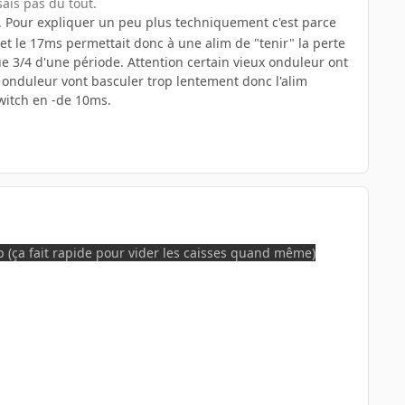
ais pas du tout.
de. Pour expliquer un peu plus techniquement c'est parce
et le 17ms permettait donc à une alim de "tenir" la perte
 3/4 d'une période. Attention certain vieux onduleur ont
onduleur vont basculer trop lentement donc l'alim
witch en -de 10ms.
p (ça fait rapide pour vider les caisses quand même)