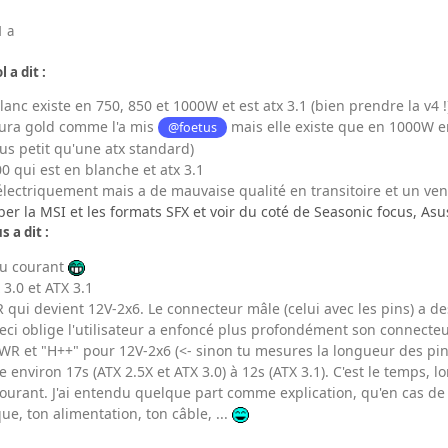
1 a
 a dit :
anc existe en 750, 850 et 1000W et est atx 3.1 (bien prendre la v4 !
 aura gold comme l'a mis
mais elle existe que en 1000W en 
@foetus
lus petit qu'une atx standard)
00 qui est en blanche et atx 3.1
électriquement mais a de mauvaise qualité en transitoire et un vent
mber la MSI et les formats SFX et voir du coté de Seasonic focus, As
s a dit :
 au courant
 3.0 et ATX 3.1
ui devient 12V-2x6. Le connecteur mâle (celui avec les pins) a des
eci oblige l'utilisateur a enfoncé plus profondément son connecteur
R et "H++" pour 12V-2x6 (<- sinon tu mesures la longueur des pi
 environ 17s (ATX 2.5X et ATX 3.0) à 12s (ATX 3.1). C'est le temps, 
courant. J'ai entendu quelque part comme explication, qu'en cas d
ue, ton alimentation, ton câble, ...