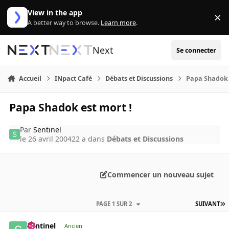
Aller au contenu
View in the app
×
Di
A better way to browse.
Learn more
.
Next
Se connecter
Accueil
INpact Café
Débats et Discussions
Papa Shadok 
Papa Shadok est mort !
Par
Sentinel
le 26 avril 2004
22 a
dans
Débats et Discussions
Commencer un nouveau sujet
PAGE 1 SUR 2
SUIVANT
Sentinel
Ancien