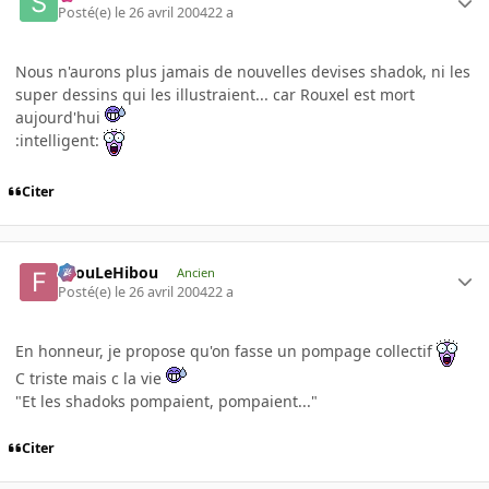
Posté(e)
le 26 avril 2004
22 a
Nous n'aurons plus jamais de nouvelles devises shadok, ni les
super dessins qui les illustraient... car Rouxel est mort
aujourd'hui
:intelligent:
Citer
FilouLeHibou
Ancien
Posté(e)
le 26 avril 2004
22 a
En honneur, je propose qu'on fasse un pompage collectif
C triste mais c la vie
"Et les shadoks pompaient, pompaient..."
Citer