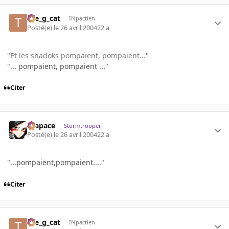
the_g_cat
INpactien
Posté(e)
le 26 avril 2004
22 a
"Et les shadoks pompaient, pompaient..."
"... pompaient, pompaient ..."
Citer
Krapace
Stormtrooper
Posté(e)
le 26 avril 2004
22 a
"...pompaient,pompaient...."
Citer
the_g_cat
INpactien