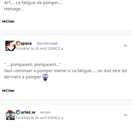
Arf,... ca fatigue de pomper....
Homage...
Citer
Krapace
Stormtrooper
Posté(e)
le 26 avril 2004
22 a
"....pompaient, pompaient..."
faut continuer a pomper meme si ca fatigue.....on doit etre les
derniers a pomper
Citer
Charles.w
Ancien
Posté(e)
le 26 avril 2004
22 a