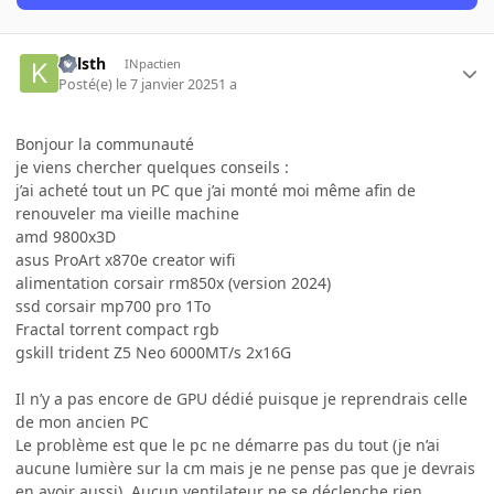
Kalsth
INpactien
Posté(e)
le 7 janvier 2025
1 a
Bonjour la communauté
je viens chercher quelques conseils
:
j’ai acheté tout un PC que j’ai monté moi même afin de
renouveler ma vieille machine
amd 9800x3D
asus ProArt x870e creator wifi
alimentation corsair rm850x (version 2024)
ssd corsair mp700 pro 1To
Fractal torrent compact rgb
gskill trident Z5 Neo 6000MT/s 2x16G
Il n’y a pas encore de GPU dédié puisque je reprendrais celle
de mon ancien PC
Le problème est que le pc ne démarre pas du tout (je n’ai
aucune lumière sur la cm mais je ne pense pas que je devrais
en avoir aussi). Aucun ventilateur ne se déclenche rien