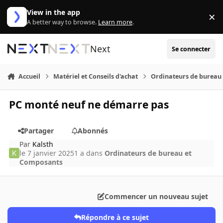
Aller au contenu
View in the app
×
Di
A better way to browse.
Learn more
.
Next
Se connecter
Accueil
Matériel et Conseils d'achat
Ordinateurs de bureau
PC monté neuf ne démarre pas
Partager
Abonnés
Par
Kalsth
le 7 janvier 2025
1 a
dans
Ordinateurs de bureau et
Composants
Commencer un nouveau sujet
Répondre à ce sujet