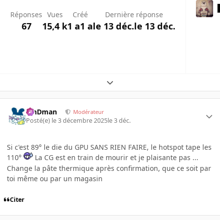
Réponses
Vues
Créé
Dernière réponse
67
15,4 k
1 a
1 a
le 13 déc.
le 13 déc.
Expand topic overview
RinDman
Modérateur
Posté(e)
le 3 décembre 2025
le 3 déc.
Si c'est 89° le die du GPU SANS RIEN FAIRE, le hotspot tape les
110°
La CG est en train de mourir et je plaisante pas ...
Change la pâte thermique après confirmation, que ce soit par
toi même ou par un magasin
Citer