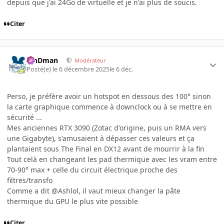
depuis que j'ai 24Go de virtuelle et je n'ai plus de soucis.
Citer
RinDman
Modérateur
Posté(e)
le 6 décembre 2025
le 6 déc.
Perso, je préfère avoir un hotspot en dessous des 100° sinon
la carte graphique commence à downclock ou à se mettre en
sécurité ...
Mes anciennes RTX 3090 (Zotac d'origine, puis un RMA vers
une Gigabyte), s'amusaient à dépasser ces valeurs et ça
plantaient sous The Final en DX12 avant de mourrir à la fin
Tout celà en changeant les pad thermique avec les vram entre
70-90° max + celle du circuit électrique proche des
filtres/transfo
Comme a dit @Ashlol, il vaut mieux changer la pâte
thermique du GPU le plus vite possible
Citer