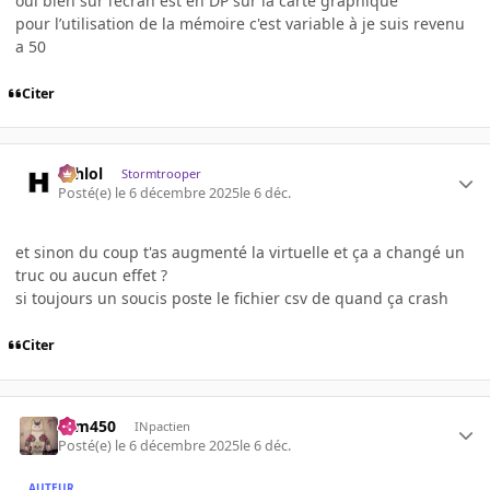
oui bien sur l’écran est en DP sur la carte graphique
pour l’utilisation de la mémoire c'est variable à je suis revenu
a 50
Citer
ashlol
Stormtrooper
Posté(e)
le 6 décembre 2025
le 6 déc.
et sinon du coup t'as augmenté la virtuelle et ça a changé un
truc ou aucun effet ?
si toujours un soucis poste le fichier csv de quand ça crash
Citer
sam450
INpactien
Posté(e)
le 6 décembre 2025
le 6 déc.
AUTEUR