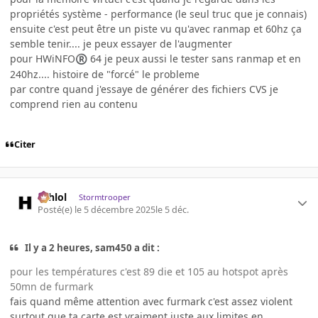
propriétés système - performance (le seul truc que je connais)
ensuite c'est peut être un piste vu qu'avec ranmap et 60hz ça
semble tenir.... je peux essayer de l'augmenter
pour HWiNFO
64 je peux aussi le tester sans ranmap et en
®
240hz.... histoire de "forcé" le probleme
par contre quand j'essaye de générer des fichiers CVS je
comprend rien au contenu
Citer
ashlol
Stormtrooper
Posté(e)
le 5 décembre 2025
le 5 déc.
Il y a 2 heures, sam450 a dit :
pour les températures c'est 89 die et 105 au hotspot après
50mn de furmark
fais quand même attention avec furmark c'est assez violent
surtout que ta carte est vraiment juste aux limites en