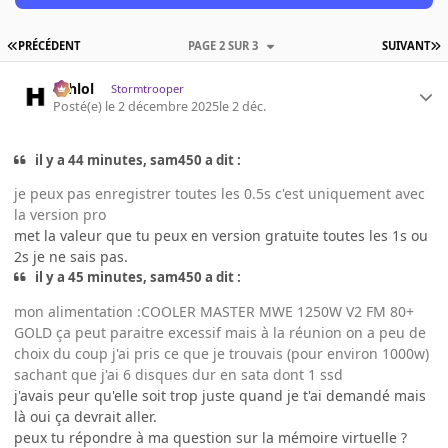
PRÉCÉDENT
PAGE 2 SUR 3
SUIVANT
ashlol
Stormtrooper
Posté(e)
le 2 décembre 2025
le 2 déc.
il y a 44 minutes, sam450 a dit :
je peux pas enregistrer toutes les 0.5s c'est uniquement avec
la version pro
met la valeur que tu peux en version gratuite toutes les 1s ou
2s je ne sais pas.
il y a 45 minutes, sam450 a dit :
mon alimentation :COOLER MASTER MWE 1250W V2 FM 80+
GOLD ça peut paraitre excessif mais à la réunion on a peu de
choix du coup j'ai pris ce que je trouvais (pour environ 1000w)
sachant que j'ai 6 disques dur en sata dont 1 ssd
j'avais peur qu'elle soit trop juste quand je t'ai demandé mais
là oui ça devrait aller.
peux tu répondre à ma question sur la mémoire virtuelle ?