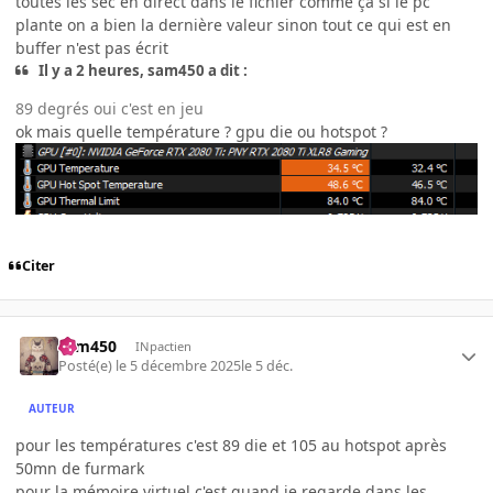
toutes les sec en direct dans le fichier comme ça si le pc
plante on a bien la dernière valeur sinon tout ce qui est en
buffer n'est pas écrit
Il y a 2 heures, sam450 a dit :
89 degrés oui c'est en jeu
ok mais quelle température ? gpu die ou hotspot ?
Citer
sam450
INpactien
Posté(e)
le 5 décembre 2025
le 5 déc.
AUTEUR
pour les températures c'est 89 die et 105 au hotspot après
50mn de furmark
pour la mémoire virtuel c'est quand je regarde dans les