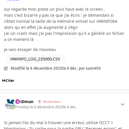
oui regarde mon poste un plus haut avec le screen..
mais c'est bizarre y pas ce que j'ai écris : je demandais si
c’était normal la taille de la mémoire virtuel sur HWiNFO64
alors qu en effet j'ai augmenté à 24go
j'ai un crash mais j'ai pas l'impression qu'il a généré un fichier
a ce moment là
je vais essayer de nouveau
HWiNFO_LOG_235000.CSV
Modifié
le 6 décembre 2025
le 6 déc.
par sam450
Citer
RinDman
Modérateur
Posté(e)
le 6 décembre 2025
le 6 déc.
Si jamais t'as du mal à trouver une erreur, utilise OCCT >
Monitoring : Tu coche pour la partie GPU "Receiver errors" et