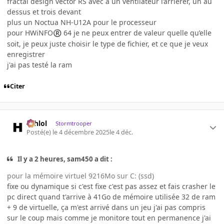
fractal design vector RS avec à un ventilateur l’arriérer, un au
dessus et trois devant
plus un Noctua NH-U12A pour le processeur
pour HWiNFO
64 je ne peux entrer de valeur quelle qu’elle
®
soit, je peux juste choisir le type de fichier, et ce que je veux
enregistrer
j'ai pas testé la ram
Citer
ashlol
Stormtrooper
Posté(e)
le 4 décembre 2025
le 4 déc.
Il y a 2 heures, sam450 a dit :
pour la mémoire virtuel 9216Mo sur C: (ssd)
fixe ou dynamique si c'est fixe c'est pas assez et fais crasher le
pc direct quand t'arrive à 41Go de mémoire utilisée 32 de ram
+ 9 de virtuelle, ça m'est arrivé dans un jeu j'ai pas compris
sur le coup mais comme je monitore tout en permanence j'ai