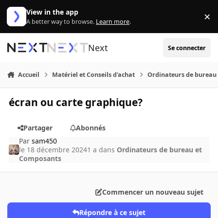
Aller au contenu
View in the app
×
Di
A better way to browse.
Learn more
.
Next
Se connecter
Accueil
Matériel et Conseils d'achat
Ordinateurs de bureau
écran ou carte graphique?
Partager
Abonnés
Par
sam450
le 18 décembre 2024
1 a
dans
Ordinateurs de bureau et
Composants
Commencer un nouveau sujet
Répondre à ce sujet