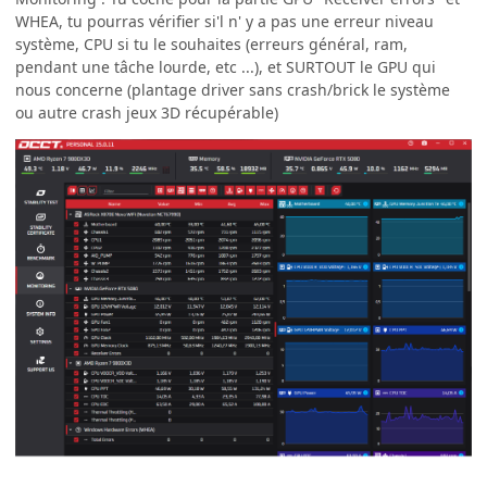
WHEA, tu pourras vérifier si'l n' y a pas une erreur niveau
système, CPU si tu le souhaites (erreurs général, ram,
pendant une tâche lourde, etc ...), et SURTOUT le GPU qui
nous concerne (plantage driver sans crash/brick le système
ou autre crash jeux 3D récupérable)