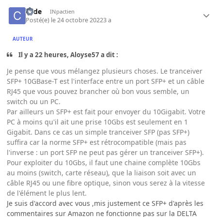
code
INpactien
Posté(e)
le 24 octobre 2022
3 a
AUTEUR
Il y a 22 heures, Aloyse57 a dit :
Je pense que vous mélangez plusieurs choses. Le tranceiver
SFP+ 10GBase-T est l'interface entre un port SFP+ et un câble
RJ45 que vous pouvez brancher où bon vous semble, un
switch ou un PC.
Par ailleurs un SFP+ est fait pour envoyer du 10Gigabit. Votre
PC à moins qu'il ait une prise 10Gbs est seulement en 1
Gigabit. Dans ce cas un simple tranceiver SFP (pas SFP+)
suffira car la norme SFP+ est rétrocompatible (mais pas
l'inverse : un port SFP ne peut pas gérer un tranceiver SFP+).
Pour exploiter du 10Gbs, il faut une chaine complète 10Gbs
au moins (switch, carte réseau), que la liaison soit avec un
câble RJ45 ou une fibre optique, sinon vous serez à la vitesse
de l'élément le plus lent.
Je suis d'accord avec vous ,mis justement ce SFP+ d'après les
commentaires sur Amazon ne fonctionne pas sur la DELTA