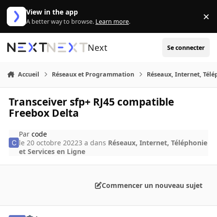
Aller au contenu
View in the app
×
Di
A better way to browse.
Learn more
.
Next
Se connecter
Accueil
Réseaux et Programmation
Réseaux, Internet, Télé
Transceiver sfp+ RJ45 compatible
Freebox Delta
Par
code
le 20 octobre 2022
3 a
dans
Réseaux, Internet, Téléphonie
et Services en Ligne
Commencer un nouveau sujet