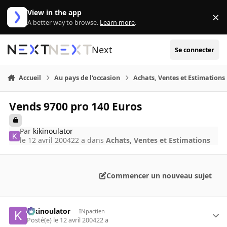
Aller au contenu
View in the app
×
Di
A better way to browse.
Learn more
.
Next
Se connecter
Accueil
Au pays de l'occasion
Achats, Ventes et Estimations
Vends 9700 pro 140 Euros
Par
kikinoulator
le 12 avril 2004
22 a
dans
Achats, Ventes et Estimations
Commencer un nouveau sujet
kikinoulator
INpactien
Posté(e)
le 12 avril 2004
22 a