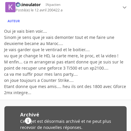
kikinoulator
INpactien
Posté(e)
le 12 avril 2004
22 a
AUTEUR
Oui je vais bien voir....
Sinom je sens que je vais demonter tout et me faire une
deuxieme becane au Maroc....
Je vais garder que le ventirad et le boitier....
vu que je change le HD, la carte mere, le proc, et la video !
M enfin... ca m arrangerai pas etant donne que je suis sur le
point de recuper une geforce 3 Ti500 et un xp2100....
ca va me suffir pour mes lans party....
on joue toujours a Counter Strike....
Etant donne que mes amis.... heu ils ont des 1800 avec Gforce
2mx integre...
Archivé
Ce sujet est désormais archivé et ne peut plus
recevoir de nouvelles réponses.