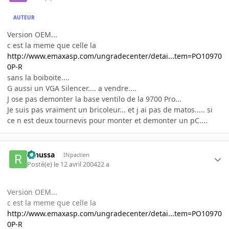
AUTEUR
Version OEM...
c est la meme que celle la
http://www.emaxasp.com/ungradecenter/detai...tem=PO10970
0P-R
sans la boiboite....
G aussi un VGA Silencer.... a vendre....
J ose pas demonter la base ventilo de la 9700 Pro...
Je suis pas vraiment un bricoleur... et j ai pas de matos..... si
ce n est deux tournevis pour monter et demonter un pC....
renussa
INpactien
Posté(e)
le 12 avril 2004
22 a
Version OEM...
c est la meme que celle la
http://www.emaxasp.com/ungradecenter/detai...tem=PO10970
0P-R