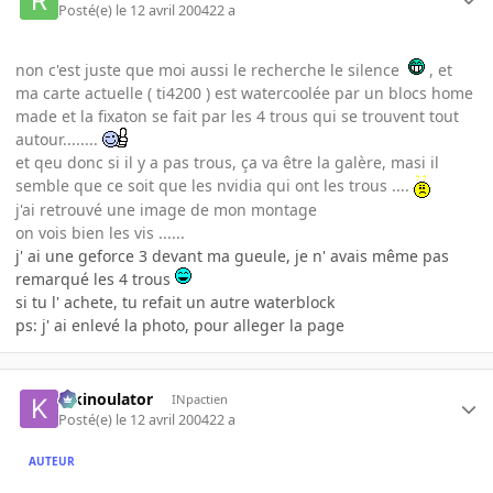
Posté(e)
le 12 avril 2004
22 a
non c'est juste que moi aussi le recherche le silence
, et
ma carte actuelle ( ti4200 ) est watercoolée par un blocs home
made et la fixaton se fait par les 4 trous qui se trouvent tout
autour........
et qeu donc si il y a pas trous, ça va être la galère, masi il
semble que ce soit que les nvidia qui ont les trous ....
j'ai retrouvé une image de mon montage
on vois bien les vis ......
j' ai une geforce 3 devant ma gueule, je n' avais même pas
remarqué les 4 trous
si tu l' achete, tu refait un autre waterblock
ps: j' ai enlevé la photo, pour alleger la page
kikinoulator
INpactien
Posté(e)
le 12 avril 2004
22 a
AUTEUR