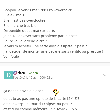
Bonjour Je vends ma 9700 Pro Powercolor.
Elle a 6 mois.
Elle n est pas overclockee.
Elle marche tres bien...
Disponible debut mai sur paris...
Je peux l envoyer sans probleme par la poste..
Pourquoi je la vend alors ?
je vais m acheter une carte avec dissipateur passif...
J ai decider de monter une becane sans ventilo ou presque !
Voili Voila
Dark26
Ancien
Posté(e)
le 12 avril 2004
22 a
ça donne envie dis donc .......
edit : tu as pas une ophoto de la carte KIKi ???
a t elle 4 trpu autour du chipset ou pas ???
c'est quoi comme mémoire ???? Hynix 2.8 ????