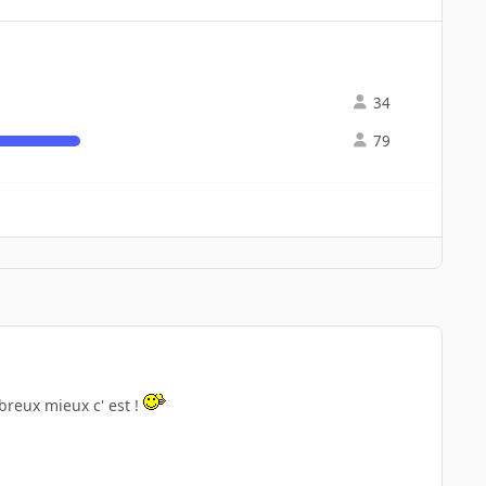
34
79
reux mieux c' est !