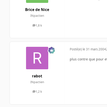
Brice de Nice
INpactien
1,8 k
messages
Posté(e)
le 31 mars 2004
plus contre que pour e
rabot
INpactien
1,2 k
messages