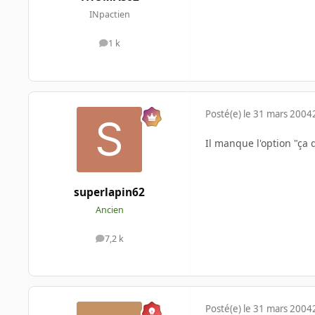
INpactien
1 k
messages
Posté(e)
le 31 mars 2004
Il manque l'option "ça 
superlapin62
Ancien
7,2 k
messages
Posté(e)
le 31 mars 2004