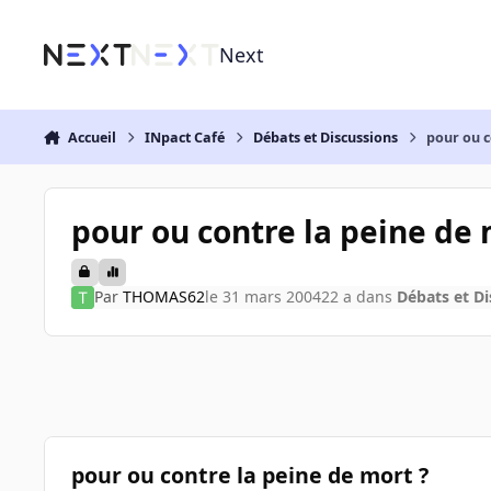
Aller au contenu
Next
Accueil
INpact Café
Débats et Discussions
pour ou c
pour ou contre la peine de 
Par
THOMAS62
le 31 mars 2004
22 a
dans
Débats et Di
pour ou contre la peine de mort ?