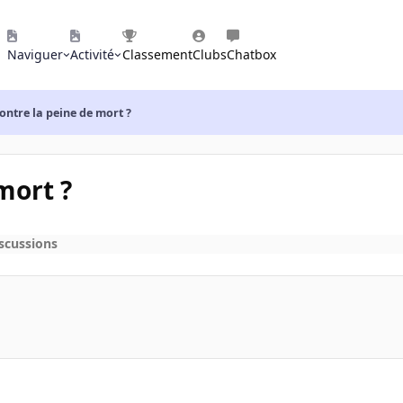
Naviguer
Activité
Classement
Clubs
Chatbox
ontre la peine de mort ?
mort ?
scussions