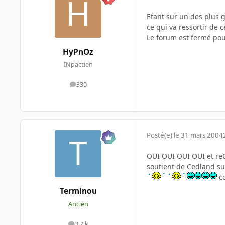
Etant sur un des plus g
ce qui va ressortir de 
Le forum est fermé pour
HyPnOz
INpactien
330
messages
Posté(e)
le 31 mars 2004
OUI OUI OUI OUI et reOUI
soutient de Cedland sur
co
Terminou
Ancien
3,7 k