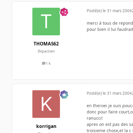
Posté(e)
le 31 mars 2004
merci à tous de repon
pour bien il lui faudrai
THOMAS62
INpactien
1 k
messages
Posté(e)
le 31 mars 2004
en theroei je suis pour
donc pour faire court,on
ranucci!
apres on est pas des sa
korrigan
troisieme chose,et la 