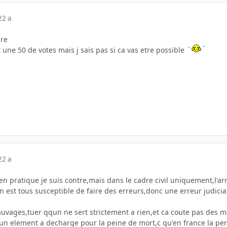
22 a
dre
t une 50 de votes mais j sais pas si ca vas etre possible
22 a
,en pratique je suis contre,mais dans le cadre civil uniquement,l'ar
 est tous susceptible de faire des erreurs,donc une erreur judiciaire
uvages,tuer qqun ne sert strictement a rien,et ca coute pas des ma
c un element a decharge pour la peine de mort,c qu'en france la pe