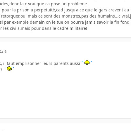
cides,donc la c vrai que ca pose un probleme.
pour la prison a perpetuité,cad jusqu'a ce que le gars crevent au f
s retorquer,oui mais ce sont des monstres,pas des humains...c vrai
 par exemple demain on le tue on pourra jamis savoir la fin fond de
 les civils,mais pour dans le cadre militaire!
22 a
, il faut emprisonner leurs parents aussi
 ?