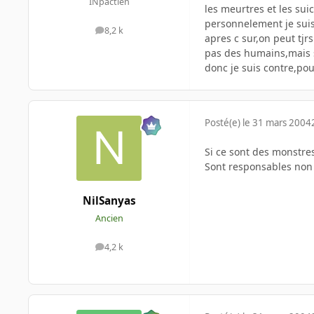
INpactien
les meurtres et les sui
personnelement je suis 
8,2 k
messages
apres c sur,on peut tjr
pas des humains,mais si
donc je suis contre,pour
Posté(e)
le 31 mars 2004
Si ce sont des monstres
Sont responsables non
NilSanyas
Ancien
4,2 k
messages