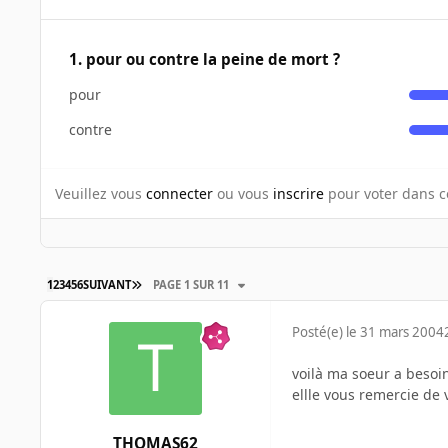
1. pour ou contre la peine de mort ?
pour
contre
Veuillez vous
connecter
ou vous
inscrire
pour voter dans c
1
2
3
4
5
6
SUIVANT
PAGE 1 SUR 11
Posté(e)
le 31 mars 2004
voilà ma soeur a besoi
ellle vous remercie de 
THOMAS62