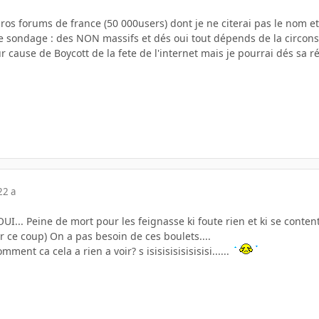
ros forums de france (50 000users) dont je ne citerai pas le nom et
ce sondage : des NON massifs et dés oui tout dépends de la circons
 cause de Boycott de la fete de l'internet mais je pourrai dés sa r
22 a
... Peine de mort pour les feignasse ki foute rien et ki se contente 
 ce coup) On a pas besoin de ces boulets....
mment ca cela a rien a voir? s isisisisisisisisi......