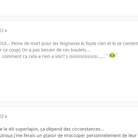
22 a
... Peine de mort pour les feignasse ki foute rien et ki se contente 
 ce coup) On a pas besoin de ces boulets....
comment ca cela a rien a voir? s isisisisisisisisi......
22 a
e le dit superlapin, ça dépend des circonstances...
dutroux j'me ferais un plaisir de m'occuper personnelement de leu