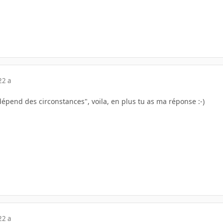
22 a
dépend des circonstances", voila, en plus tu as ma réponse :-)
22 a