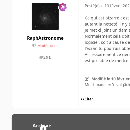
Posté(e)
le 10 février 20
Ce qui est bizarre c'es
autant la netteté il n'y
Je met ci joint un dam
Normalement cela doit, 
RaphAstronome
logiciel, soit à cause d
Modérateur
l'écran tu pourrais obte
Accessoirement ce genre
3,9 k
messages
est possible de mettre
Modifié
le 10 févrie
Met l'image en "divulgâc
Citer
Archivé