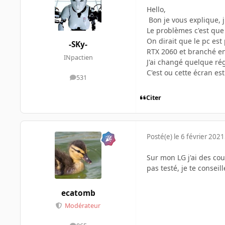
Hello,
Bon je vous explique,
Le problèmes c'est que 
On dirait que le pc est 
-SKy-
RTX 2060 et branché en
INpactien
J'ai changé quelque rég
C'est ou cette écran es
531
messages
Citer
Posté(e)
le 6 février 2021
Sur mon LG j'ai des cou
pas testé, je te conseil
ecatomb
Modérateur