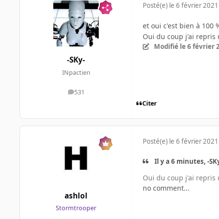
Posté(e)
le 6 février 2021
et oui c'est bien à 100
Oui du coup j'ai repri
Modifié
le 6 février
-SKy-
INpactien
531
messages
Citer
Posté(e)
le 6 février 2021
Il y a 6 minutes, -SKy
Oui du coup j'ai repri
no comment...
ashlol
Stormtrooper