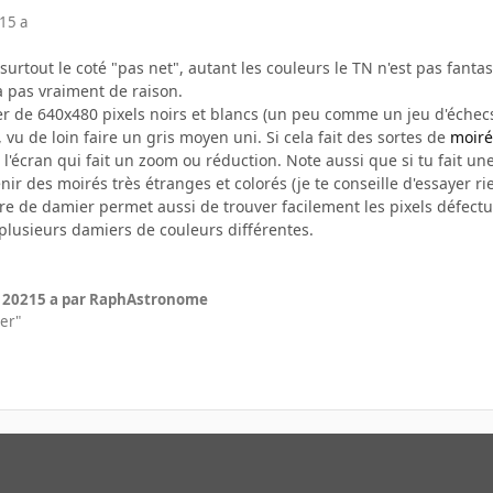
21
5 a
t surtout le coté "pas net", autant les couleurs le TN n'est pas fan
 a pas vraiment de raison.
ier de 640x480 pixels noirs et blancs (un peu comme un jeu d'échec
vu de loin faire un gris moyen uni. Si cela fait des sortes de
moiré
e l'écran qui fait un zoom ou réduction. Note aussi que si tu fait un
nir des moirés très étranges et colorés (je te conseille d'essayer ri
 de damier permet aussi de trouver facilement les pixels défectueu
 plusieurs damiers de couleurs différentes.
r 2021
5 a
par RaphAstronome
her"