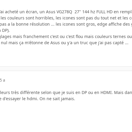
 j'ai acheté un écran, un Asus VG278Q 27" 144 hz FULL HD en rem
les couleurs sont horribles, les icones sont pas du tout net et les
pas a la bonne résolution ... les icones sont gros, edge affiche des 
 DP).
lages mais franchement c'est ou c'est flou mais couleurs ternes ou
t nul mais ça m'étonne de Asus ou y'a un truc que j'ai pas capté ...
5 a
leurs très différente selon que je suis en DP ou en HDMI. Mais dans 
le d'essayer le hdmi. On ne sait jamais.