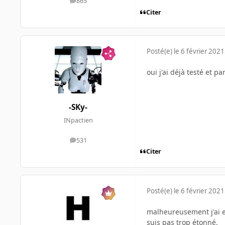
865
messages
Citer
Posté(e)
le 6 février 2021
oui j'ai déjà testé et pa
-SKy-
INpactien
531
messages
Citer
Posté(e)
le 6 février 2021
malheureusement j'ai en
suis pas trop étonné.