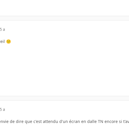
5 a
reil
😕
5 a
vie de dire que c'est attendu d'un écran en dalle TN encore si t'avai