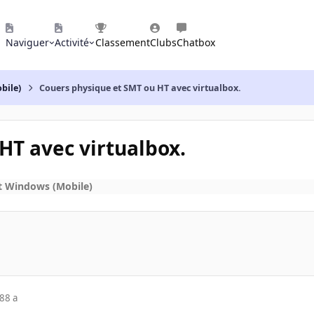
Naviguer
Activité
Classement
Clubs
Chatbox
bile)
Couers physique et SMT ou HT avec virtualbox.
HT avec virtualbox.
t Windows (Mobile)
18
8 a