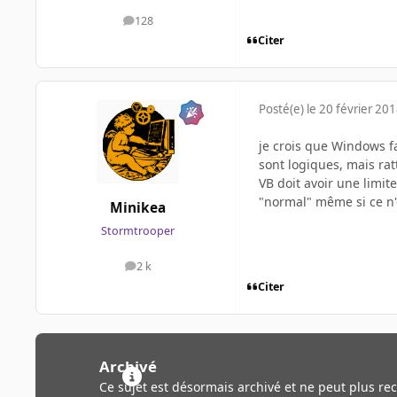
128
messages
Citer
Posté(e)
le 20 février 20
je crois que Windows fa
sont logiques, mais rat
VB doit avoir une limit
"normal" même si ce n'e
Minikea
Stormtrooper
2 k
messages
Citer
Archivé
Ce sujet est désormais archivé et ne peut plus re