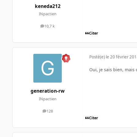
keneda212
INpactien
10,7 k
messages
Citer
Posté(e)
le 20 février 20
Oui, je sais bien, mais
generation-rw
INpactien
128
messages
Citer