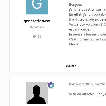
Bonjour,
j'ai une question sur l
En effet, j'ai un porta
Il a 4 cœurs physique e
generation-rw
VirtualBox voit bien 8
INpactien
est en rouge.
Je pensais laisser 6 cœ
128
messages
C'est normal ou j'ai lo
Mecri
Citer
Posté(e)
le 20 février 20
Si tu en affectes 3 ph