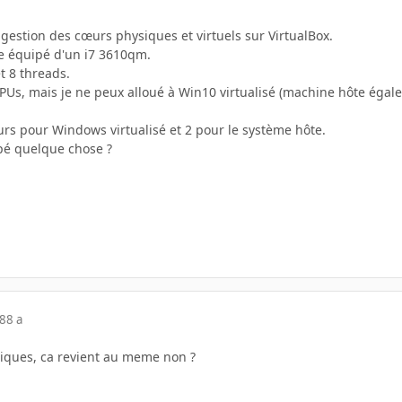
a gestion des cœurs physiques et virtuels sur VirtualBox.
ble équipé d'un i7 3610qm.
t 8 threads.
 CPUs, mais je ne peux alloué à Win10 virtualisé (machine hôte éga
urs pour Windows virtualisé et 2 pour le système hôte.
upé quelque chose ?
18
8 a
ysiques, ca revient au meme non ?