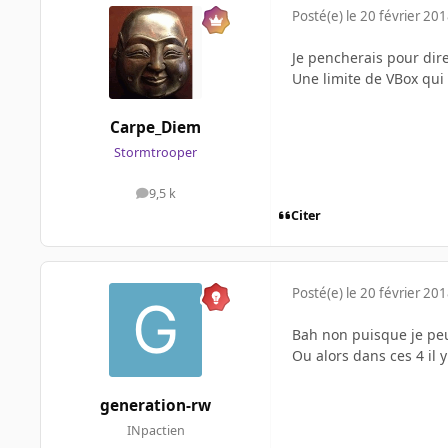
Posté(e)
le 20 février 20
Je pencherais pour dir
Une limite de VBox qui
Carpe_Diem
Stormtrooper
9,5 k
messages
Citer
Posté(e)
le 20 février 20
Bah non puisque je peu
Ou alors dans ces 4 il 
generation-rw
INpactien