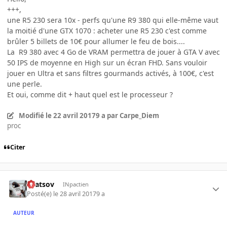
+++,
une R5 230 sera 10x - perfs qu'une R9 380 qui elle-même vaut
la moitié d'une GTX 1070 : acheter une R5 230 c'est comme
brûler 5 billets de 10€ pour allumer le feu de bois....
La R9 380 avec 4 Go de VRAM permettra de jouer à GTA V avec
50 IPS de moyenne en High sur un écran FHD. Sans vouloir
jouer en Ultra et sans filtres gourmands activés, à 100€, c'est
une perle.
Et oui, comme dit + haut quel est le processeur ?
Modifié
le 22 avril 2017
9 a
par Carpe_Diem
proc
Citer
Zaatsov
INpactien
Posté(e)
le 28 avril 2017
9 a
AUTEUR