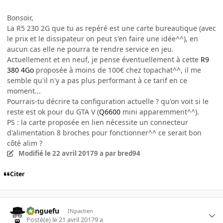
Bonsoir,
La R5 230 2G que tu as repéré est une carte bureautique (avec
le prix et le dissipateur on peut s'en faire une idée^^), en
aucun cas elle ne pourra te rendre service en jeu.
Actuellement et en neuf, je pense éventuellement à cette
R9
380 4Go
proposée à moins de 100€ chez topachat^^, il me
semble qu'il n'y a pas plus performant à ce tarif en ce
moment...
Pourrais-tu décrire ta configuration actuelle ? qu'on voit si le
reste est ok pour du GTA V (
Q6600
mini apparemment^^).
PS : la carte proposée en lien nécessite un connecteur
d'alimentation 8 broches pour fonctionner^^ ce serait bon
côté alim ?
Modifié
le 22 avril 2017
9 a
par bred94
Citer
Banguefu
INpactien
Posté(e)
le 21 avril 2017
9 a