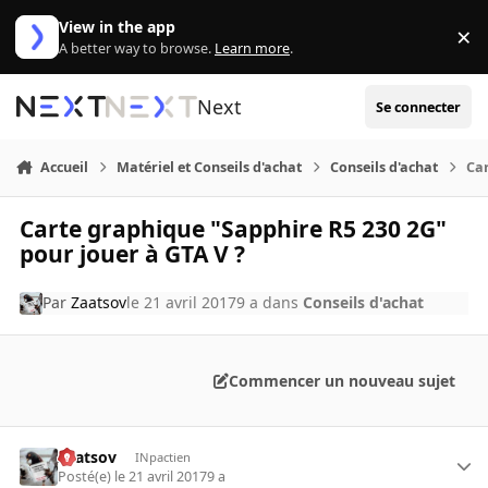
Aller au contenu
View in the app
×
Di
A better way to browse.
Learn more
.
Next
Se connecter
Accueil
Matériel et Conseils d'achat
Conseils d'achat
Car
Carte graphique "Sapphire R5 230 2G"
pour jouer à GTA V ?
Par
Zaatsov
le 21 avril 2017
9 a
dans
Conseils d'achat
Commencer un nouveau sujet
Zaatsov
INpactien
Posté(e)
le 21 avril 2017
9 a