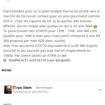
Franchement pour un si petit budget tourne toi plutôt vers le
marché de l'occasion surtout pour un jeux gourmand comme
GTA V . Chez les copains de hfr tu as parfois des bonnes
affaires. Aucun risque avec quelqu'un qui a un bon feed
Tu peux trouver des GTX970 pour 120€ - 150€, une 960 c'est
jouable pour 100€ à mon avis ( mais perfs similaires à une R9
380 proposé par mon VDD donc inutile)
Avec mon ancienne GTX770 (équivalente à la R9 380 d'après
Guru3d) le jeu tournait pas trop mal en moyen/élevé en
1080p. Par contre j’avais un 4790k à coté
Modifié
le 21 avril 2017
9 a
par Banguefu
Citer
Carpe_Diem
Stormtrooper
Posté(e)
le 22 avril 2017
9 a
Hello,