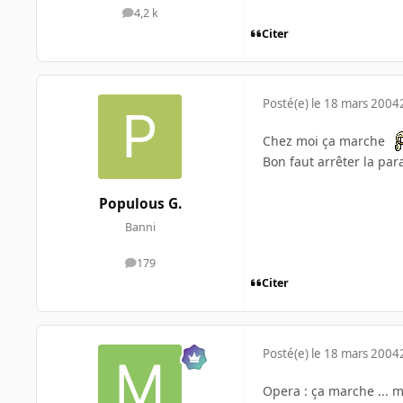
4,2 k
messages
Citer
Posté(e)
le 18 mars 2004
Chez moi ça marche
Bon faut arrêter la pa
Populous G.
Banni
179
messages
Citer
Posté(e)
le 18 mars 2004
Opera : ça marche ... m