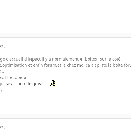
22 a
ge d'accueil d'iNpact il y a normalement 4 "boites" sur la coté:
,optimisation et enfin forum,et la chez moi,ca a splitté la boite for
...
vec IE et opera!
qui sévit, rien de grave...
 ?
22 a