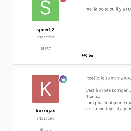
moi la boite ou il y a 
speed_2
INpactien
157
messages
Citer
Posté(e)
le 18 mars 2004
C'est à droite korrigan..
rhooo....
chui plus tout jeune m
vires mon topic il a plu
korrigan
INpactien
8,2 k