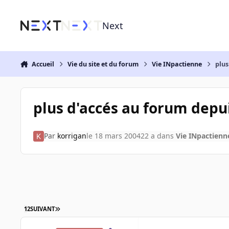
Aller au contenu
Next
Accueil
Vie du site et du forum
Vie INpactienne
plus
plus d'accés au forum depui
Par
korrigan
le 18 mars 2004
22 a
dans
Vie INpactienn
1
2
SUIVANT