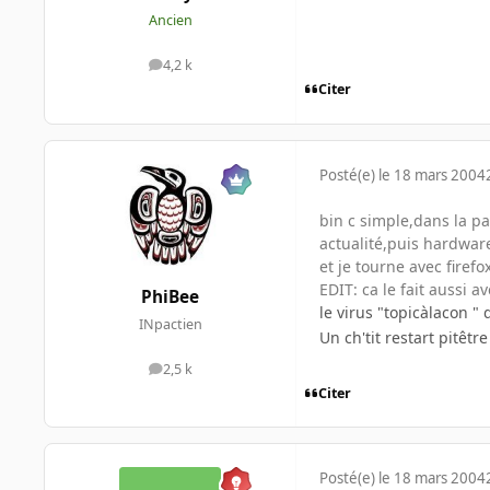
Ancien
4,2 k
messages
Citer
Posté(e)
le 18 mars 2004
bin c simple,dans la pa
actualité,puis hardware
et je tourne avec firefox
EDIT: ca le fait aussi a
PhiBee
le virus "topicàlacon " 
INpactien
Un ch'tit restart pitêtre
2,5 k
messages
Citer
Posté(e)
le 18 mars 2004