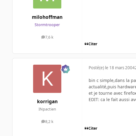
milohoffman
Stormtrooper
7,6 k
messages
Citer
Posté(e)
le 18 mars 2004
bin c simple,dans la pa
actualité,puis hardware
et je tourne avec firefox
EDIT: ca le fait aussi a
korrigan
INpactien
8,2 k
messages
Citer