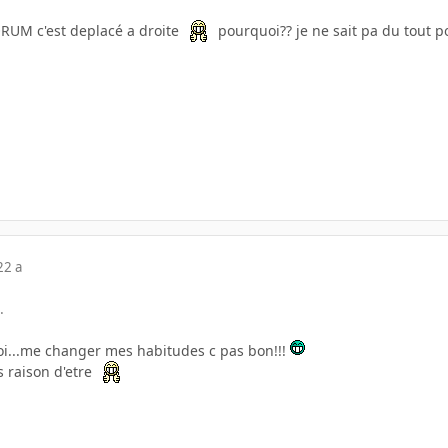
FORUM c'est deplacé a droite
pourquoi?? je ne sait pa du tout 
22 a
.
oi...me changer mes habitudes c pas bon!!!
s raison d'etre