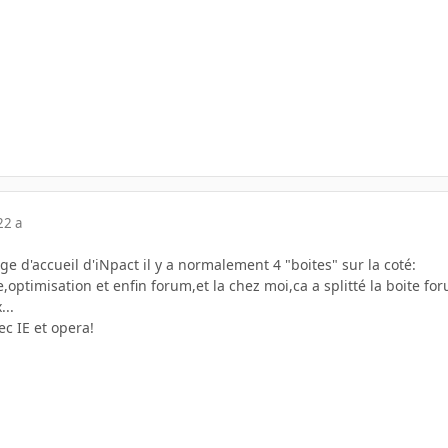
22 a
ge d'accueil d'iNpact il y a normalement 4 "boites" sur la coté:
,optimisation et enfin forum,et la chez moi,ca a splitté la boite for
...
vec IE et opera!