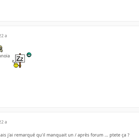
22 a
ranoïa
22 a
ais j'ai remarqué qu'il manquait un / après forum ... ptete ça ?