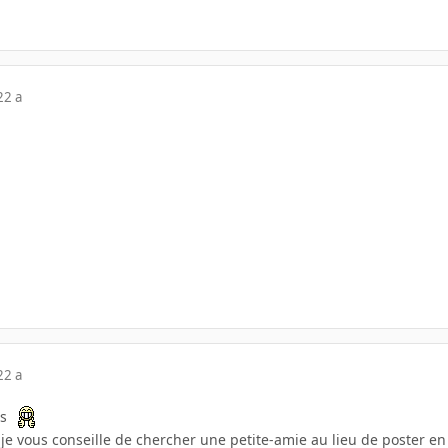
22 a
22 a
us
, je vous conseille de chercher une petite-amie au lieu de poster 