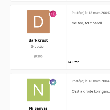
Posté(e)
le 18 mars 2004
me too, tout pareil.
darkkrust
INpactien
306
messages
Citer
Posté(e)
le 18 mars 2004
C'est à droite korrigan..
NilSanyas