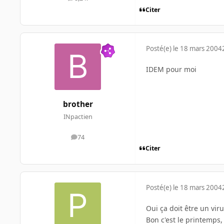
messages
Citer
Posté(e)
le 18 mars 2004
IDEM pour moi
brother
INpactien
74
messages
Citer
Posté(e)
le 18 mars 2004
Oui ça doit être un vir
Bon c'est le printemps