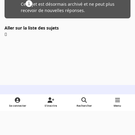
Ce sujet est désormais archivé et ne peut plus
recevoir de nouvelles réponses.
Aller sur la liste des sujets
Light Mode
Dark Mode
System Preference
Se connecter
S’inscrire
Rechercher
Menu
Langue
Cookies
Powered by
Invision Community