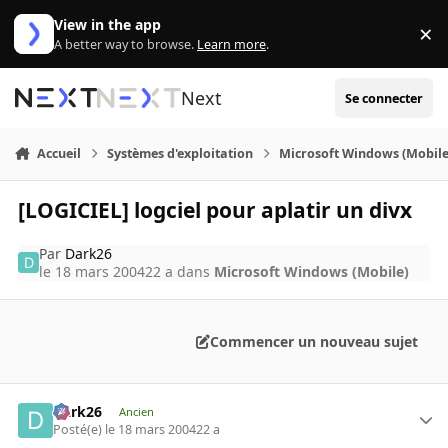
Aller au contenu
View in the app
×
Di
A better way to browse.
Learn more
.
Next
Se connecter
Accueil
Systèmes d'exploitation
Microsoft Windows (Mobile
[LOGICIEL] logciel pour aplatir un divx
Par
Dark26
le 18 mars 2004
22 a
dans
Microsoft Windows (Mobile)
Commencer un nouveau sujet
Dark26
Ancien
Posté(e)
le 18 mars 2004
22 a