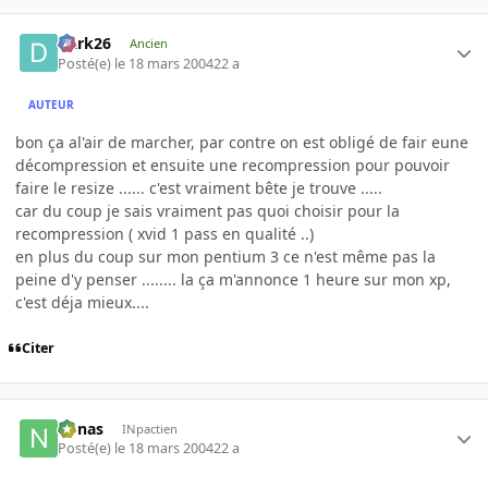
Dark26
Ancien
Posté(e)
le 18 mars 2004
22 a
AUTEUR
bon ça al'air de marcher, par contre on est obligé de fair eune
décompression et ensuite une recompression pour pouvoir
faire le resize ...... c'est vraiment bête je trouve .....
car du coup je sais vraiment pas quoi choisir pour la
recompression ( xvid 1 pass en qualité ..)
en plus du coup sur mon pentium 3 ce n'est même pas la
peine d'y penser ........ la ça m'annonce 1 heure sur mon xp,
c'est déja mieux....
Citer
nonas
INpactien
Posté(e)
le 18 mars 2004
22 a