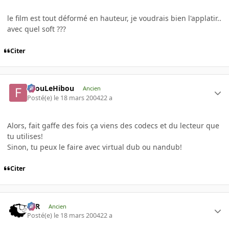
le film est tout déformé en hauteur, je voudrais bien l'applatir..
avec quel soft ???
Citer
FilouLeHibou
Ancien
Posté(e)
le 18 mars 2004
22 a
Alors, fait gaffe des fois ça viens des codecs et du lecteur que
tu utilises!
Sinon, tu peux le faire avec virtual dub ou nandub!
Citer
KzR
Ancien
Posté(e)
le 18 mars 2004
22 a