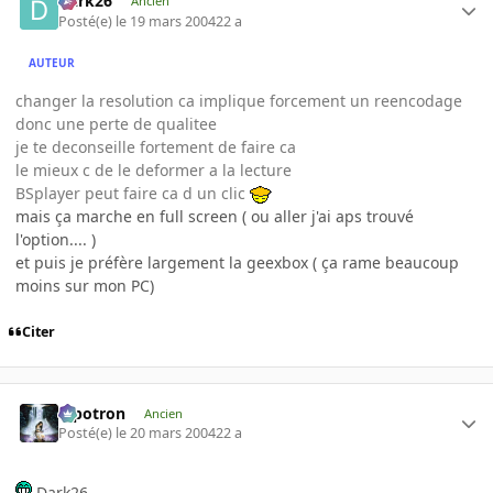
Dark26
Ancien
Posté(e)
le 19 mars 2004
22 a
AUTEUR
changer la resolution ca implique forcement un reencodage
donc une perte de qualitee
je te deconseille fortement de faire ca
le mieux c de le deformer a la lecture
BSplayer peut faire ca d un clic
mais ça marche en full screen ( ou aller j'ai aps trouvé
l'option.... )
et puis je préfère largement la geexbox ( ça rame beaucoup
moins sur mon PC)
Citer
Pipotron
Ancien
Posté(e)
le 20 mars 2004
22 a
Dark26