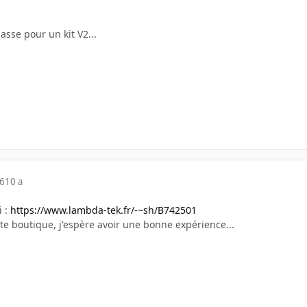
asse pour un kit V2...
16
10 a
i :
https://www.lambda-tek.fr/-~sh/B742501
te boutique, j'espère avoir une bonne expérience...