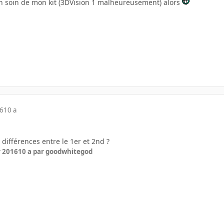
n soin de mon kit (3DVision 1 malheureusement) alors
16
10 a
s différences entre le 1er et 2nd ?
r 2016
10 a
par goodwhitegod