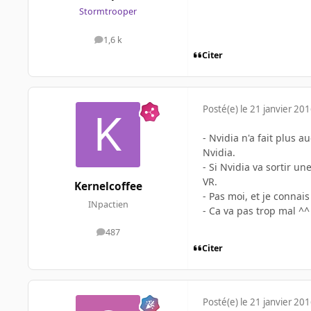
Stormtrooper
1,6 k
messages
Citer
Posté(e)
le 21 janvier 20
- Nvidia n'a fait plus 
Nvidia.
- Si Nvidia va sortir u
VR.
Kernelcoffee
- Pas moi, et je connai
INpactien
- Ca va pas trop mal ^^
487
messages
Citer
Posté(e)
le 21 janvier 20