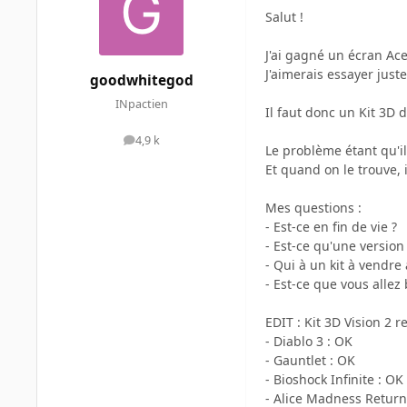
Salut !
J'ai gagné un écran Ace
J'aimerais essayer just
goodwhitegod
INpactien
Il faut donc un Kit 3D 
4,9 k
messages
Le problème étant qu'il
Et quand on le trouve, 
Mes questions :
- Est-ce en fin de vie ?
- Est-ce qu'une version 
- Qui à un kit à vendre
- Est-ce que vous allez 
EDIT : Kit 3D Vision 2 re
- Diablo 3 : OK
- Gauntlet : OK
- Bioshock Infinite : OK
- Alice Madness Return