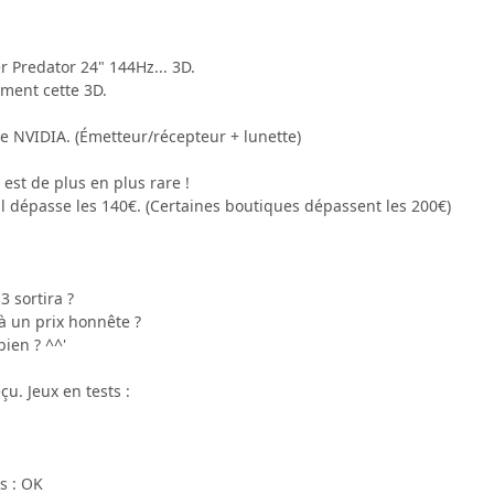
r Predator 24" 144Hz... 3D.
ement cette 3D.
de NVIDIA. (Émetteur/récepteur + lunette)
 est de plus en plus rare !
il dépasse les 140€. (Certaines boutiques dépassent les 200€)
3 sortira ?
 à un prix honnête ?
bien ? ^^'
çu. Jeux en tests :
s : OK