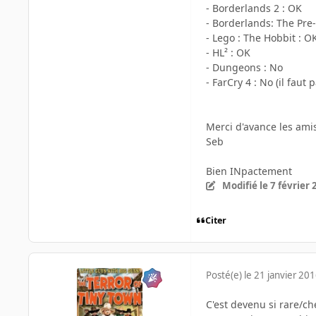
- Borderlands 2 : OK
- Borderlands: The Pre
- Lego : The Hobbit : O
- HL² : OK
- Dungeons : No
- FarCry 4 : No (il faut p
Merci d'avance les ami
Seb
Bien INpactement
Modifié
le 7 février
Citer
Posté(e)
le 21 janvier 20
C'est devenu si rare/ch