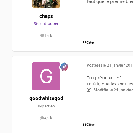
Faut que je prenne bie
chaps
Stormtrooper
1,6 k
messages
Citer
Posté(e)
le 21 janvier 20
Ton précieux... ^^
En fait, quelles sont le
Modifié
le 21 janvie
goodwhitegod
INpactien
4,9 k
messages
Citer