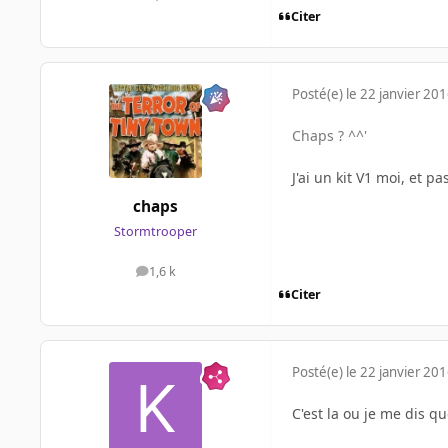
Citer
Posté(e)
le 22 janvier 20
Chaps ? ^^'
J'ai un kit V1 moi, et 
chaps
Stormtrooper
1,6 k
messages
Citer
Posté(e)
le 22 janvier 20
C'est la ou je me dis que