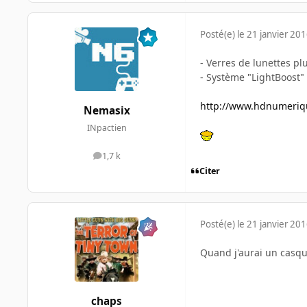
Posté(e)
le 21 janvier 20
- Verres de lunettes pl
- Système "LightBoost"
http://www.hdnumerique
Nemasix
INpactien
1,7 k
messages
Citer
Posté(e)
le 21 janvier 20
Quand j'aurai un casque
chaps