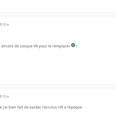
16
10 a
pas encore de casque VR pour le remplacer
!
16
10 a
 j'ai bien fait de backer l'occulus rift a l'epoque