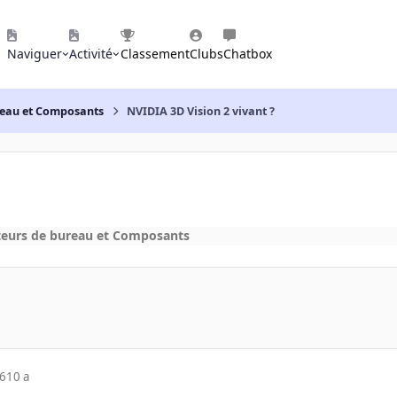
Naviguer
Activité
Classement
Clubs
Chatbox
reau et Composants
NVIDIA 3D Vision 2 vivant ?
teurs de bureau et Composants
16
10 a