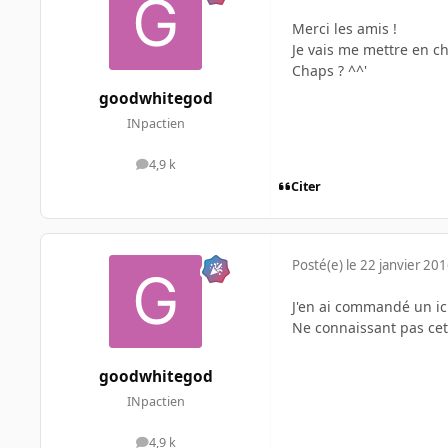
Merci les amis !
Je vais me mettre en ch
Chaps ? ^^'
goodwhitegod
INpactien
4,9 k
messages
Citer
Posté(e)
le 22 janvier 20
J'en ai commandé un ic
Ne connaissant pas cet
goodwhitegod
INpactien
4,9 k
messages