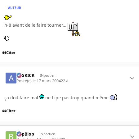
AUTEUR
h-8 avant de le faire tourner...
Citer
ASSKICK
INpactien
Posté(e)
le 17 mars 2004
22 a
ça doit faire mal
ne flipe pas trop quand même
Citer
BlipBlop
INpactien