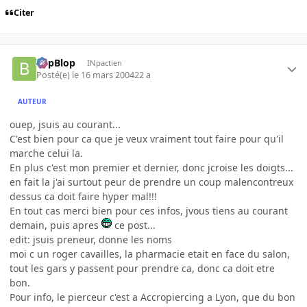
Citer
BlipBlop
INpactien
Posté(e)
le 16 mars 2004
22 a
AUTEUR
ouep, jsuis au courant...
C'est bien pour ca que je veux vraiment tout faire pour qu'il
marche celui la.
En plus c'est mon premier et dernier, donc jcroise les doigts...
en fait la j'ai surtout peur de prendre un coup malencontreux
dessus ca doit faire hyper mal!!!
En tout cas merci bien pour ces infos, jvous tiens au courant
demain, puis apres
ce post...
edit: jsuis preneur, donne les noms
moi c un roger cavailles, la pharmacie etait en face du salon,
tout les gars y passent pour prendre ca, donc ca doit etre
bon.
Pour info, le pierceur c'est a Accropiercing a Lyon, que du bon