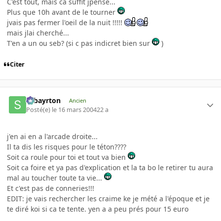
C'est tout, mais ca suffit jpense...
Plus que 10h avant de le tourner
jvais pas fermer l'oeil de la nuit !!!!!
mais jlai cherché...
T'en a un ou seb? (si c pas indicret bien sur
)
Citer
sebayrton
Ancien
Posté(e)
le 16 mars 2004
22 a
j'en ai en a l'arcade droite...
Il ta dis les risques pour le téton????
Soit ca roule pour toi et tout va bien
Soit ca foire et ya pas d'explication et la ta bo le retirer tu aura
mal au toucher toute ta vie...
Et c'est pas de conneries!!!
EDIT: je vais rechercher les craime ke je mété a l'époque et je
te diré koi si ca te tente. yen a a peu prés pour 15 euro