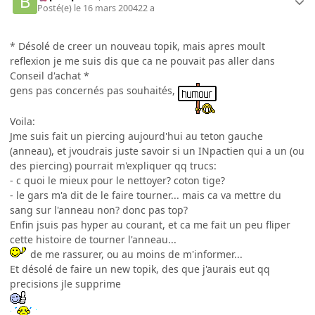
Posté(e)
le 16 mars 2004
22 a
* Désolé de creer un nouveau topik, mais apres moult
reflexion je me suis dis que ca ne pouvait pas aller dans
Conseil d'achat *
gens pas concernés pas souhaités,
Voila:
Jme suis fait un piercing aujourd'hui au teton gauche
(anneau), et jvoudrais juste savoir si un INpactien qui a un (ou
des piercing) pourrait m'expliquer qq trucs:
- c quoi le mieux pour le nettoyer? coton tige?
- le gars m'a dit de le faire tourner... mais ca va mettre du
sang sur l'anneau non? donc pas top?
Enfin jsuis pas hyper au courant, et ca me fait un peu fliper
cette histoire de tourner l'anneau...
de me rassurer, ou au moins de m'informer...
Et désolé de faire un new topik, des que j'aurais eut qq
precisions jle supprime