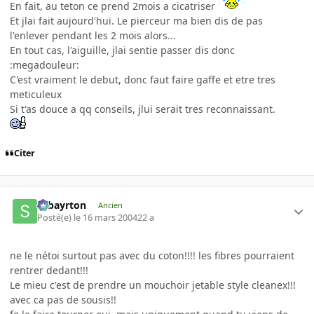
En fait, au teton ce prend 2mois a cicatriser
Et jlai fait aujourd'hui. Le pierceur ma bien dis de pas
l'enlever pendant les 2 mois alors...
En tout cas, l'aiguille, jlai sentie passer dis donc
:megadouleur:
C'est vraiment le debut, donc faut faire gaffe et etre tres
meticuleux
Si t'as douce a qq conseils, jlui serait tres reconnaissant.
Citer
sebayrton
Ancien
Posté(e)
le 16 mars 2004
22 a
ne le nétoi surtout pas avec du coton!!!! les fibres pourraient
rentrer dedant!!!
Le mieu c'est de prendre un mouchoir jetable style cleanex!!!
avec ca pas de sousis!!