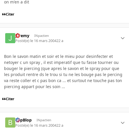
on m'en a dit
Citer
Jeremy
INpactien
Posté(e)
le 16 mars 2004
22 a
Bon le savon matin et soir et le mieu pour desinfecter et
netoyer c un spray , il est imperatif que tu fasse tourner ou
bouger le piercing (que apres le savon et le spray pour que
les produit rentre ds le trou si tu ne les bouge pas le percing
va reste coller et c pas bon ca ... et surtout ne touche pas ton
piercing appart pour les soin ...
Citer
BlipBlop
INpactien
Posté(e)
le 16 mars 2004
22 a