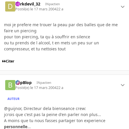
darkdevil_32
INpactien
Posté(e)
le 17 mars 2004
22 a
moi je prefere me trouer la peau par des balles que de me
faire un piercing
pour ton piercing, ta qu à souffrir en silence
ou tu prends de l alcool, t en mets un peu sur un
compresseur, et tu nettoies tout
Citer
BlipBlop
INpactien
Posté(e)
le 17 mars 2004
22 a
AUTEUR
@guijnor, Directeur dela bienseance crew:
jcrois que c'est pas la peine d'en parler non plus...
A moins que tu nous fasses partager ton experience
personnelle
...