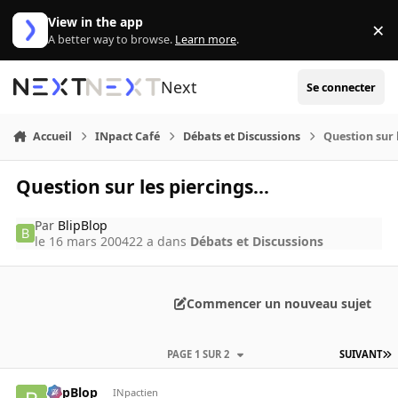
Aller au contenu
View in the app
×
Di
A better way to browse.
Learn more
.
Next
Se connecter
Accueil
INpact Café
Débats et Discussions
Question sur l
Question sur les piercings...
Par
BlipBlop
le 16 mars 2004
22 a
dans
Débats et Discussions
Commencer un nouveau sujet
PAGE 1 SUR 2
SUIVANT
BlipBlop
INpactien