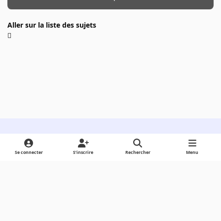
Aller sur la liste des sujets
Light Mode
Dark Mode
System Preference
Se connecter
S’inscrire
Rechercher
Menu
Langue
Cookies
Powered by
Invision Community