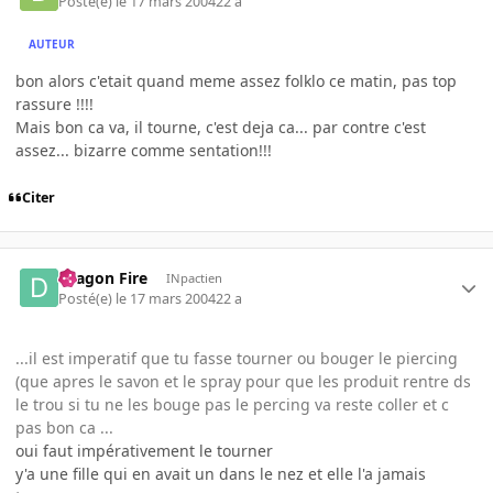
Posté(e)
le 17 mars 2004
22 a
AUTEUR
bon alors c'etait quand meme assez folklo ce matin, pas top
rassure !!!!
Mais bon ca va, il tourne, c'est deja ca... par contre c'est
assez... bizarre comme sentation!!!
Citer
Dragon Fire
INpactien
Posté(e)
le 17 mars 2004
22 a
...il est imperatif que tu fasse tourner ou bouger le piercing
(que apres le savon et le spray pour que les produit rentre ds
le trou si tu ne les bouge pas le percing va reste coller et c
pas bon ca ...
oui faut impérativement le tourner
y'a une fille qui en avait un dans le nez et elle l'a jamais