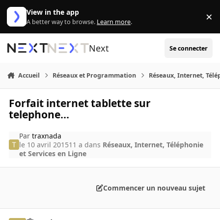
Aller au contenu
View in the app
×
Di
A better way to browse.
Learn more
.
Next
Se connecter
Accueil
Réseaux et Programmation
Réseaux, Internet, Télé
Forfait internet tablette sur
telephone...
Par
traxnada
le 10 avril 2015
11 a
dans
Réseaux, Internet, Téléphonie
et Services en Ligne
Commencer un nouveau sujet