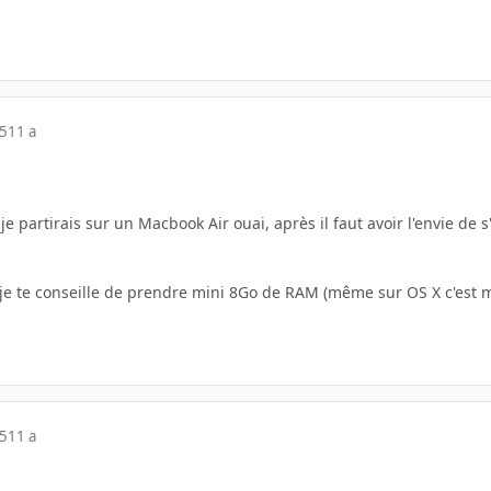
15
11 a
 je partirais sur un Macbook Air ouai, après il faut avoir l'envie d
 je te conseille de prendre mini 8Go de RAM (même sur OS X c'est 
15
11 a