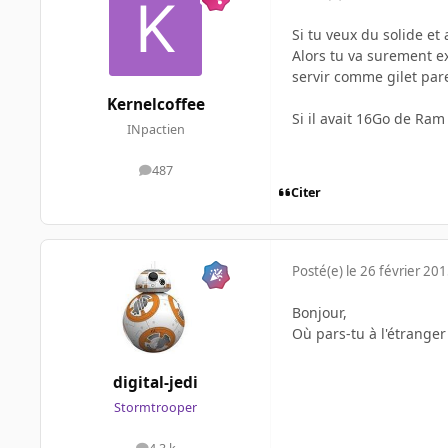
Si tu veux du solide et
Alors tu va surement e
servir comme gilet par
Kernelcoffee
Si il avait 16Go de Ram 
INpactien
487
messages
Citer
Posté(e)
le 26 février 20
Bonjour,
Où pars-tu à l'étranger
digital-jedi
Stormtrooper