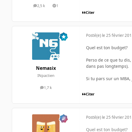
2,5 k
1
messages
Solutions
Citer
Posté(e)
le 25 février 20
Quel est ton budget?
Perso de ce que tu dis,
dans pas longtemps).
Nemasix
INpactien
Si tu pars sur un MBA,
1,7 k
messages
Citer
Posté(e)
le 25 février 20
Quel est ton budget?