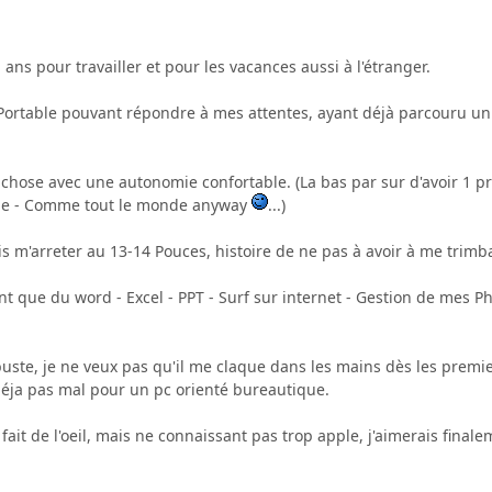
 ans pour travailler et pour les vacances aussi à l'étranger.
Portable pouvant répondre à mes attentes, ayant déjà parcouru un p
chose avec une autonomie confortable. (La bas par sur d'avoir 1 pris
le - Comme tout le monde anyway
...)
ais m'arreter au 13-14 Pouces, histoire de ne pas à avoir à me trimb
nt que du word - Excel - PPT - Surf sur internet - Gestion de mes P
ste, je ne veux pas qu'il me claque dans les mains dès les premiers 
déja pas mal pour un pc orienté bureautique.
fait de l'oeil, mais ne connaissant pas trop apple, j'aimerais fin