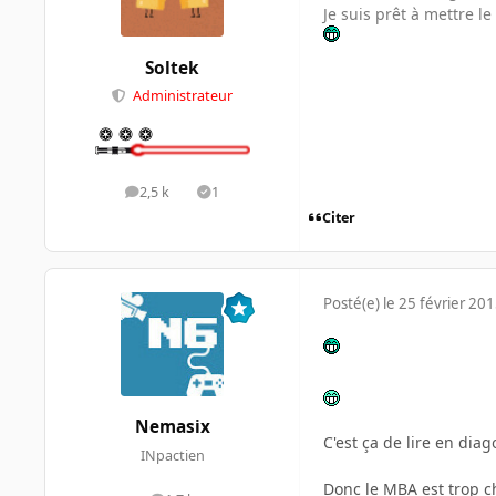
Je suis prêt à mettre le 
Soltek
Administrateur
2,5 k
1
messages
Solutions
Citer
Posté(e)
le 25 février 20
Nemasix
C'est ça de lire en dia
INpactien
Donc le MBA est trop 