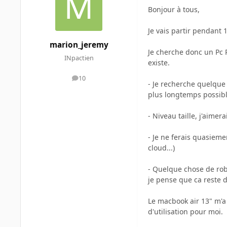
Bonjour à tous,
Je vais partir pendant 1
marion_jeremy
Je cherche donc un Pc 
INpactien
existe.
10
messages
- Je recherche quelque 
plus longtemps possib
- Niveau taille, j'aimer
- Je ne ferais quasieme
cloud...)
- Quelque chose de robu
je pense que ca reste 
Le macbook air 13" m'a 
d'utilisation pour moi.