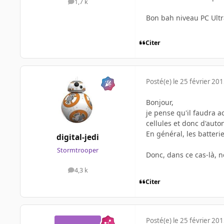
1,7 k
messages
Bon bah niveau PC Ultr
Citer
Posté(e)
le 25 février 20
Bonjour,
je pense qu'il faudra 
cellules et donc d'auto
En général, les batter
digital-jedi
Stormtrooper
Donc, dans ce cas-là, ne
4,3 k
messages
Citer
Posté(e)
le 25 février 20