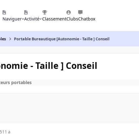
Naviguer
Activité
Classement
Clubs
Chatbox
les
Portable Bureautique [Autonomie - Taille ] Conseil
omie - Taille ] Conseil
eurs portables
15
11 a