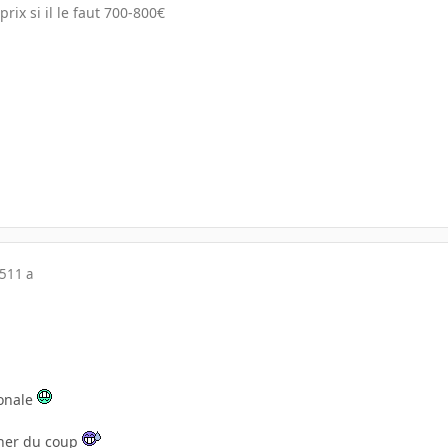
prix si il le faut 700-800€
15
11 a
gonale
cher du coup