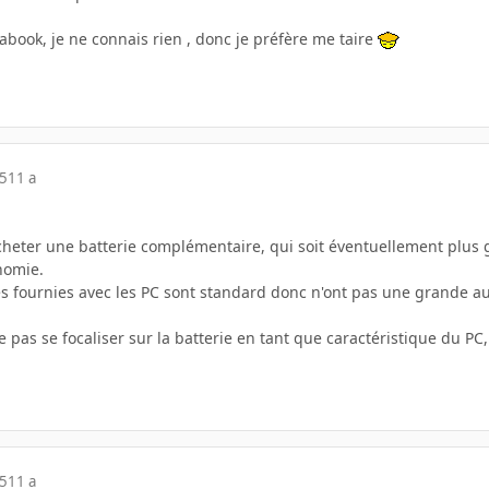
abook, je ne connais rien , donc je préfère me taire
15
11 a
acheter une batterie complémentaire, qui soit éventuellement plus 
nomie.
ies fournies avec les PC sont standard donc n'ont pas une grande a
 pas se focaliser sur la batterie en tant que caractéristique du PC, 
15
11 a