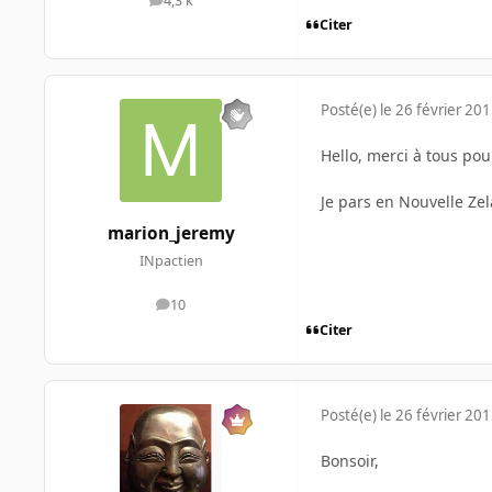
4,3 k
messages
Citer
Posté(e)
le 26 février 20
Hello, merci à tous pou
Je pars en Nouvelle Zel
marion_jeremy
INpactien
10
messages
Citer
Posté(e)
le 26 février 20
Bonsoir,