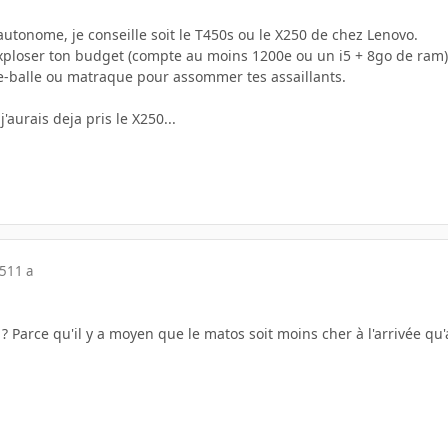
 autonome, je conseille soit le T450s ou le X250 de chez Lenovo.
xploser ton budget (compte au moins 1200e ou un i5 + 8go de ram) 
e-balle ou matraque pour assommer tes assaillants.
j'aurais deja pris le X250...
15
11 a
 ? Parce qu'il y a moyen que le matos soit moins cher à l'arrivée qu