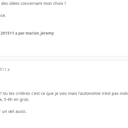
, des idées concernant mon choix ?
nce.
r 2015
11 a
par marion_jeremy
15
11 a
 Vu tes critères c'est ce que je vois mais l'autonomie n'est pas ind
x, 5-6h en gros.
r un œil aussi.