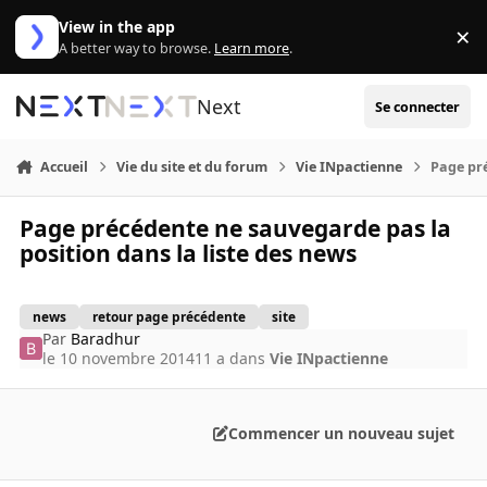
Aller au contenu
View in the app
×
Di
A better way to browse.
Learn more
.
Next
Se connecter
Accueil
Vie du site et du forum
Vie INpactienne
Page pré
Page précédente ne sauvegarde pas la
position dans la liste des news
news
retour page précédente
site
Par
Baradhur
le 10 novembre 2014
11 a
dans
Vie INpactienne
Commencer un nouveau sujet