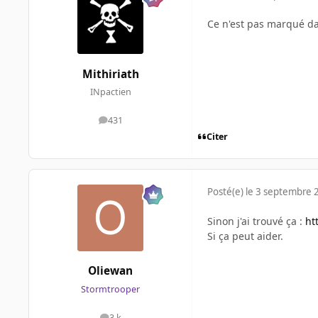
Ce n'est pas marqué d
Mithiriath
INpactien
431
messages
Citer
Posté(e)
le 3 septembre 
Sinon j'ai trouvé ça :
ht
Si ça peut aider.
Oliewan
Stormtrooper
3 k