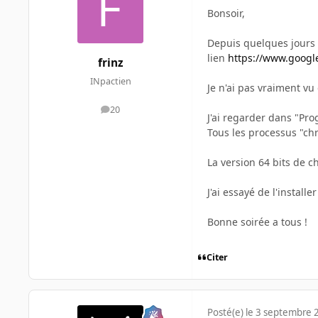
Bonsoir,
Depuis quelques jours G
lien
https://www.goog
frinz
INpactien
Je n'ai pas vraiment vu d
20
messages
J'ai regarder dans "Pro
Tous les processus "ch
La version 64 bits de 
J'ai essayé de l'instal
Bonne soirée a tous !
Citer
Posté(e)
le 3 septembre 