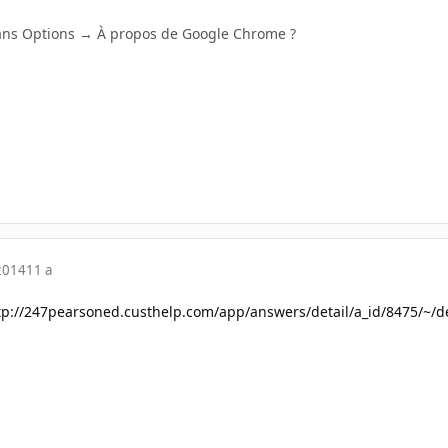
ans Options → À propos de Google Chrome ?
2014
11 a
tp://247pearsoned.custhelp.com/app/answers/detail/a_id/8475/~/de