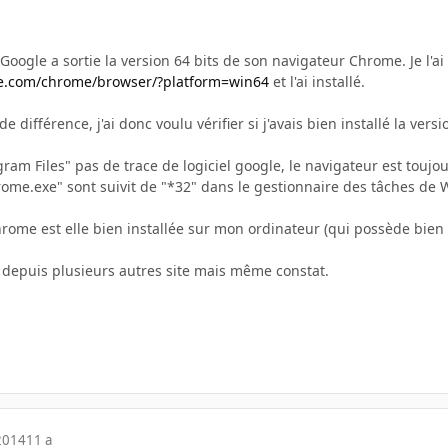
oogle a sortie la version 64 bits de son navigateur Chrome. Je l'ai
le.com/chrome/browser/?platform=win64
et l'ai installé.
e différence, j'ai donc voulu vérifier si j'avais bien installé la versio
gram Files" pas de trace de logiciel google, le navigateur est toujou
rome.exe" sont suivit de "*32" dans le gestionnaire des tâches de
chrome est elle bien installée sur mon ordinateur (qui possède bie
ler depuis plusieurs autres site mais même constat.
2014
11 a