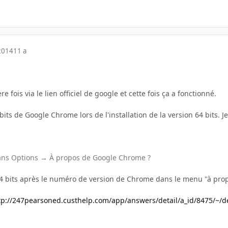
2014
11 a
re fois via le lien officiel de google et cette fois ça a fonctionné.
 bits de Google Chrome lors de l'installation de la version 64 bits. Je 
ans Options → À propos de Google Chrome ?
64 bits après le numéro de version de Chrome dans le menu "à propos" 
tp://247pearsoned.custhelp.com/app/answers/detail/a_id/8475/~/de