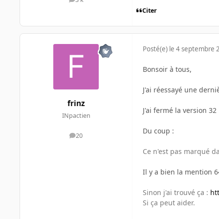
messages
Citer
Posté(e)
le 4 septembre 
Bonsoir à tous,
J'ai réessayé une derniè
frinz
J'ai fermé la version 32
INpactien
Du coup :
20
messages
Ce n'est pas marqué d
Il y a bien la mention 
Sinon j'ai trouvé ça :
ht
Si ça peut aider.