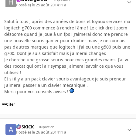
Posté(e)
le 25 août 2014
11 a
Salut à tous , après des années de bons et loyaux services ma
logitech g700 commence à rendre l'âme ! Le click droit zoom
dézoome quand je joue à un fps ! J'aimerai donc me prendre
une nouvelle souris gamer pour droitier mais je ne connais
pas d'autres marques que logitech ! J'ai eu une g500 puis une
g700. Dont je suis satisfait mais j'aimerai changer.
Je cherche une grosse souris pour mes grandes mains. J'ai vu
des roccat qui ont l'air sympas j'aimerai savoir ce que vous
utilisez !
Et si il y a un pack clavier souris avantageux je suis preneur.
J'aimerai passer a un clavier mécanique .
Merci pour vos conseils avises !
Citer
ASSKICK
INpactien
Posté(e)
le 26 août 2014
11 a