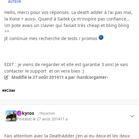
AUTEUR
Hello, merci pour vos réponses. La death adder à l'ai pas mal,
la Kone + aussi. Quand à Saitek ça m'inspire pas confiance...
Un pote avais un clavier qui faisait très cheap et bling bling
^^
JE continue mes recherche de tests / promos
EDIT : je viens de regarder et elle est garantie 3 ans! Je vais
contacter le support et on vera bien :)
Modifié
le 27 août 2014
11 a
par -hardcorgamer-
Citer
Aekyros
INpactien
Posté(e)
le 27 août 2014
11 a
Fais attention avec la DeathAdder j'en ai eu deux et les deux