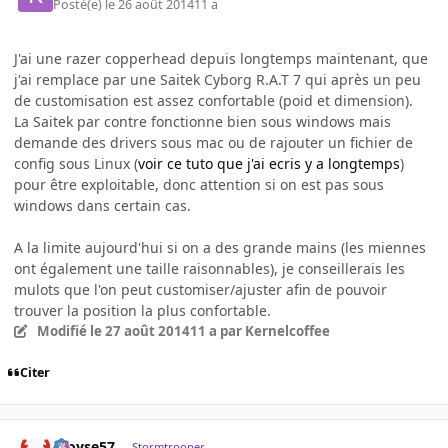
Posté(e)
le 26 août 2014
11 a
J'ai une razer copperhead depuis longtemps maintenant, que
j'ai remplace par une Saitek Cyborg R.A.T 7 qui après un peu
de customisation est assez confortable (poid et dimension).
La Saitek par contre fonctionne bien sous windows mais
demande des drivers sous mac ou de rajouter un fichier de
config sous Linux (
voir ce tuto que j'ai ecris y a longtemps
)
pour être exploitable, donc attention si on est pas sous
windows dans certain cas.
A la limite aujourd'hui si on a des grande mains (les miennes
ont également une taille raisonnables), je conseillerais les
mulots que l'on peut customiser/ajuster afin de pouvoir
trouver la position la plus confortable.
Modifié
le 27 août 2014
11 a
par Kernelcoffee
Citer
Aloyse57
Stormtrooper