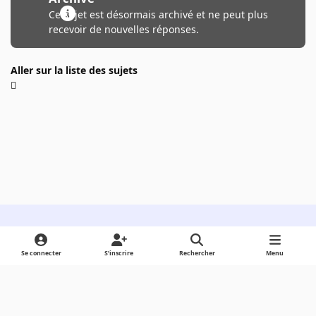
Ce sujet est désormais archivé et ne peut plus
recevoir de nouvelles réponses.
Aller sur la liste des sujets
Light Mode
Dark Mode
System Preference
Se connecter
S’inscrire
Rechercher
Menu
Langue
Cookies
Powered by
Invision Community