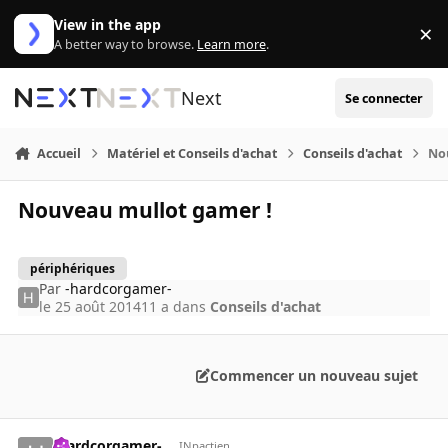
Aller au contenu
View in the app
×
Di
A better way to browse.
Learn more
.
Next
Se connecter
Accueil
Matériel et Conseils d'achat
Conseils d'achat
No
Nouveau mullot gamer !
périphériques
Par
-hardcorgamer-
le 25 août 2014
11 a
dans
Conseils d'achat
Commencer un nouveau sujet
-hardcorgamer-
INpactien