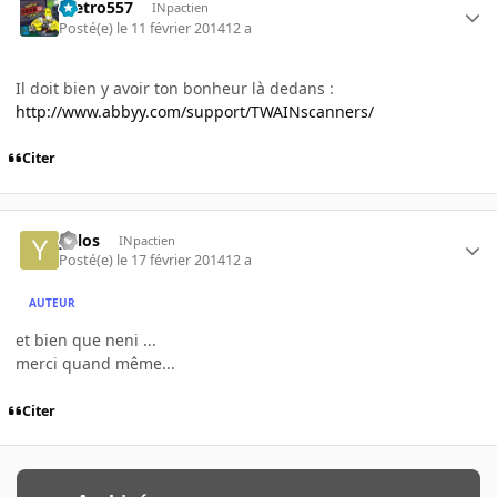
metro557
INpactien
Posté(e)
le 11 février 2014
12 a
Il doit bien y avoir ton bonheur là dedans :
http://www.abbyy.com/support/TWAINscanners/
Citer
yulos
INpactien
Posté(e)
le 17 février 2014
12 a
AUTEUR
et bien que neni ...
merci quand même...
Citer