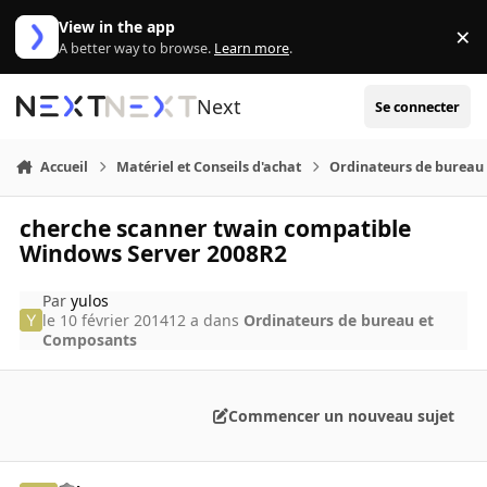
Aller au contenu
View in the app
×
Di
A better way to browse.
Learn more
.
Next
Se connecter
Accueil
Matériel et Conseils d'achat
Ordinateurs de bureau
cherche scanner twain compatible
Windows Server 2008R2
Par
yulos
le 10 février 2014
12 a
dans
Ordinateurs de bureau et
Composants
Commencer un nouveau sujet