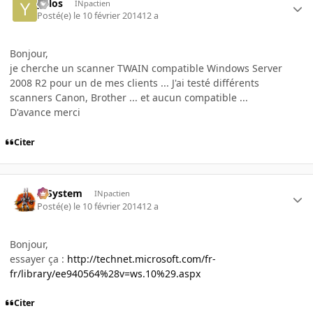
yulos
INpactien
Posté(e)
le 10 février 2014
12 a
Bonjour,
je cherche un scanner TWAIN compatible Windows Server
2008 R2 pour un de mes clients ... J'ai testé différents
scanners Canon, Brother ... et aucun compatible ...
D'avance merci
Citer
X-System
INpactien
Posté(e)
le 10 février 2014
12 a
Bonjour,
essayer ça :
http://technet.microsoft.com/fr-
fr/library/ee940564%28v=ws.10%29.aspx
Citer