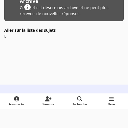
Archivé
Ce sujet est désormais archivé et ne peut plus
recevoir de nouvelles réponses.
Aller sur la liste des sujets
Light Mode
Dark Mode
System Preference
Se connecter
S’inscrire
Rechercher
Menu
Langue
Cookies
Powered by
Invision Community