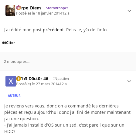
Carpe_Diem
Stormtrooper
Posté(e)
le 18 janvier 2014
12 a
J'ai édité mon post
précédent
. Relis-le, y'a de l'info.
Citer
2 mois après...
x Th3 D0ct0r 46
INpactien
Posté(e)
le 27 mars 2014
12 a
AUTEUR
Je reviens vers vous, donc on a commandé les dernières
pièces et reçu aujourd'hui donc j'ai fini de monter maintenant
j'ai une question.
- J'ai jamais installé d'OS sur un ssd, c'est pareil que sur un
HDD?