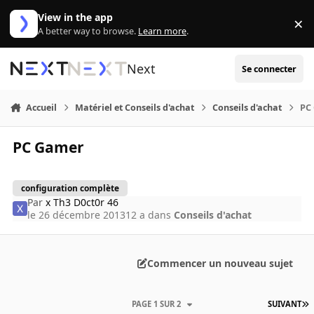
Aller au contenu
View in the app
×
Di
A better way to browse.
Learn more
.
Next
Se connecter
Accueil
Matériel et Conseils d'achat
Conseils d'achat
PC
PC Gamer
configuration complète
Par
x Th3 D0ct0r 46
le 26 décembre 2013
12 a
dans
Conseils d'achat
Commencer un nouveau sujet
PAGE 1 SUR 2
SUIVANT