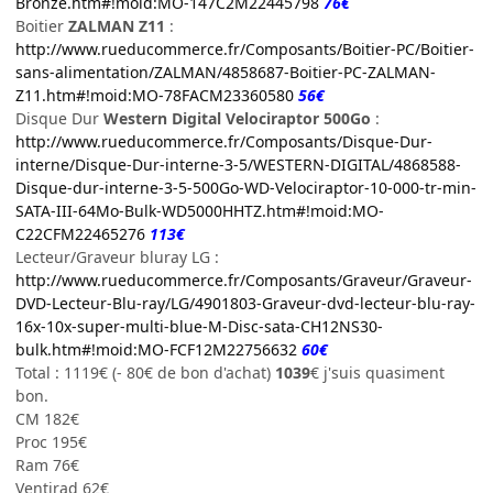
Bronze.htm#!moid:MO-147C2M22445798
76€
Boitier
ZALMAN Z11
:
http://www.rueducommerce.fr/Composants/Boitier-PC/Boitier-
sans-alimentation/ZALMAN/4858687-Boitier-PC-ZALMAN-
Z11.htm#!moid:MO-78FACM23360580
56€
Disque Dur
Western Digital Velociraptor 500Go
:
http://www.rueducommerce.fr/Composants/Disque-Dur-
interne/Disque-Dur-interne-3-5/WESTERN-DIGITAL/4868588-
Disque-dur-interne-3-5-500Go-WD-Velociraptor-10-000-tr-min-
SATA-III-64Mo-Bulk-WD5000HHTZ.htm#!moid:MO-
C22CFM22465276
113€
Lecteur/Graveur bluray LG :
http://www.rueducommerce.fr/Composants/Graveur/Graveur-
DVD-Lecteur-Blu-ray/LG/4901803-Graveur-dvd-lecteur-blu-ray-
16x-10x-super-multi-blue-M-Disc-sata-CH12NS30-
bulk.htm#!moid:MO-FCF12M22756632
60€
Total : 1119€ (- 80€ de bon d'achat)
1039
€ j'suis quasiment
bon.
CM 182€
Proc 195€
Ram 76€
Ventirad 62€