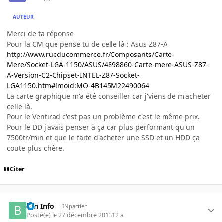
AUTEUR
Merci de ta réponse
Pour la CM que pense tu de celle là : Asus Z87-A
http://www.rueducommerce.fr/Composants/Carte-
Mere/Socket-LGA-1150/ASUS/4898860-Carte-mere-ASUS-Z87-
A-Version-C2-Chipset-INTEL-Z87-Socket-
LGA1150.htm#!moid:MO-4B145M22490064
La carte graphique m'a été conseiller car j'viens de m'acheter
celle là.
Pour le Ventirad c'est pas un problème c'est le même prix.
Pour le DD j'avais penser à ça car plus performant qu'un
7500tr/min et que le faite d'acheter une SSD et un HDD ça
coute plus chère.
Citer
Brn Info
INpactien
Posté(e)
le 27 décembre 2013
12 a