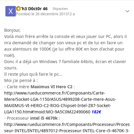
x Th3 D0ct0r 46
INpactien
Posté(e)
le 26 décembre 2013
12 a
Bonjour,
Voilà mon frère arrête la console et veux jouer sur PC, alors il
m'a demandé de changer son vieux pc et de lui en faire un
aux alentours de 1000€ (je lui offre 80€ en bon d'achat pour
noël).
Donc il a déjà un Windows 7 familiale 64bits, écran et clavier
souris.
Il reste plus qu'à faire le pc...
Moi j'ai pensé à :
- Carte mère
Maximus VI Hero C2
:
http://www.rueducommerce.fr/Composants/Carte-
Mere/Socket-LGA-1150/ASUS/4899208-Carte-mere-Asus-
MAXIMUS-VI-HERO-C2-ROG-Chipset-Intel-Z87-Socket-
LGA1150.htm#!moid:MO-9A5C0M22490060
182€
- Processeur
intel i5 4670k
:
http://www.rueducommerce.fr/Composants/Processeur/Proces
seur-INTEL/INTEL/4897012-Processeur-INTEL-Core-i5-4670K-3-