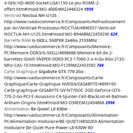
4-GHz-HD-4600-Socket-LGA1150-Le-jeu-ROME-2-
offert.htm#!moid:MO-400E4M22448324
195€
Ventirad
Noctua NH-U12S
:
http://www.rueducommerce.fr/Composants/Refroidissement-
par-Air/Ventirad-Processeur/NOCTUA/4896557-Ventirad-
NOCTUA-NH-U12S.htm#!moid:MO-B94ABM22459290
62€
Barrette RAM
G-SKILL SNIPER 2x4Go 2133Mhz
:
http://www.rueducommerce.fr/Composants/Memoire-
PC/Memoire-DDR3/G-SKILL/4898688-Memoire-kit-de-2-
barrettes-Gskill-SNIPER-DDR3-PC3-17000-2-x-4-Go-8Go-2133-
Mhz-CAS-10.htm#!moid:MO-F1299M22453592
76€
Carte Graphique
Gigabyte GTX 770 2Go
:
http://www.rueducommerce.fr/Composants/Carte-
Graphique/Carte-Graphique-NVIDIA/GIGABYTE/4899195-
Carte-graphique-GIGABYTE-GV-N770OC-2GD-GeForce-GTX-
770-2-Go-PCI-E-Assassins-C4-Spinter-Cell-BlackList-et-Batman-
Arkham-Origins.htm#!moid:MO-D34EEM22454868
299€
Alimentation
Be Quiet! L8 630w
:
http://www.rueducommerce.fr/Composants/Alimentation-
PC/Alimentation-modulaire/BE-QUIET/4850263-Alimentation-
modulaire-Be-Quiet-Pure-Power-L8-630W-80-