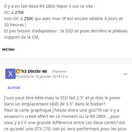
Il y a en fait deux R9 280X Vapor X sur ce site :
OC à
270
€
non-OC à
250
€ qui avec mon IP est encore valable 4 jours et
20 heures !
Et pas besoin d'adaptateur : le SSD se pose derrière le plateau
support de la CM.
Citer
x Th3 D0ct0r 46
INpactien
Posté(e)
le 16 janvier 2014
12 a
AUTEUR
J'suis peut être bête mais la SSD fait 2.5" et je dois le poser
dans un emplacement HDD de 3.5" dans le boitier?
Pour la carte graphique j'hésite entre une gtx770 car il y a
assassin's creed offert en ce moment ou la R9 280X... pour
vous y a t-il une grande différence entre ces deux cartes? est
ce qu'avec une GTX 770, son pc sera performant pour les jeux