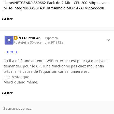
Ligne/NETGEAR/4860662-Pack-de-2-Mini-CPL-200-Mbps-avec-
prise-integree-XAVB1401.htm#!moid:MO-1A7AFM22465598
Citer
x Th3 D0ct0r 46
INpactien
Posté(e)
le 30 décembre 2013
12 a
AUTEUR
Ok il a déjà une antenne WiFi externe c'est pour ça que j'vous
demander, pour le CPL il ne fonctionne pas chez moi, enfin
très mal, à cause de l'aquarium car sa lumière est
electrostatique.
Merci quand même.
Citer
3 semaines après...