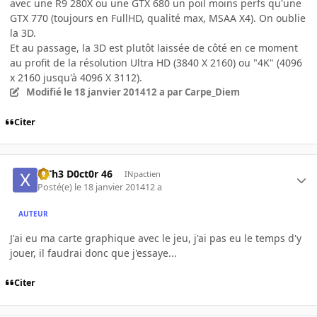
avec une R9 280X ou une GTX 680 un poil moins perfs qu'une
GTX 770 (toujours en FullHD, qualité max, MSAA X4). On oublie
la 3D.
Et au passage, la 3D est plutôt laissée de côté en ce moment
au profit de la résolution Ultra HD (3840 X 2160) ou "4K" (4096
x 2160 jusqu'à 4096 X 3112).
Modifié
le 18 janvier 2014
12 a
par Carpe_Diem
Citer
x Th3 D0ct0r 46
INpactien
Posté(e)
le 18 janvier 2014
12 a
AUTEUR
J'ai eu ma carte graphique avec le jeu, j'ai pas eu le temps d'y
jouer, il faudrai donc que j'essaye...
Citer