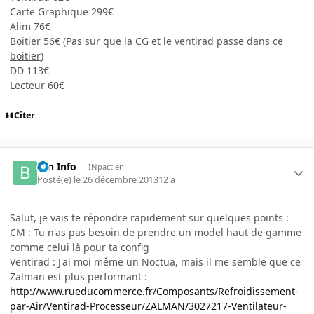
Carte Graphique 299€
Alim 76€
Boitier 56€ (
Pas sur que la CG et le ventirad passe dans ce
boitier
)
DD 113€
Lecteur 60€
Citer
Brn Info
INpactien
Posté(e)
le 26 décembre 2013
12 a
Salut, je vais te répondre rapidement sur quelques points :
CM : Tu n'as pas besoin de prendre un model haut de gamme
comme celui là pour ta config
Ventirad : J'ai moi même un Noctua, mais il me semble que ce
Zalman est plus performant :
http://www.rueducommerce.fr/Composants/Refroidissement-
par-Air/Ventirad-Processeur/ZALMAN/3027217-Ventilateur-