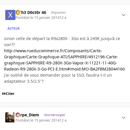
x Th3 D0ct0r 46
INpactien
Posté(e)
le 15 janvier 2014
12 a
AUTEUR
sinon celle de départ la R9x280X - 3Go est à 249€ jusqu'à ce
soir??
http://www.rueducommerce.fr/Composants/Carte-
Graphique/Carte-Graphique-ATI/SAPPHIRE/4912196-Carte-
graphique-SAPPHIRE-R9-280X-3Go-Vapor-X-11221-11-40G-
Radeon-R9-280X-3-Go-PCI-E.htm#!moid:MO-BA2FBM28044160
J'ai oublié de vous demander pour la SSD, faudra t-il un
adaptateur 3.5/2.5"?
Citer
Carpe_Diem
Stormtrooper
Posté(e)
le 15 janvier 2014
12 a