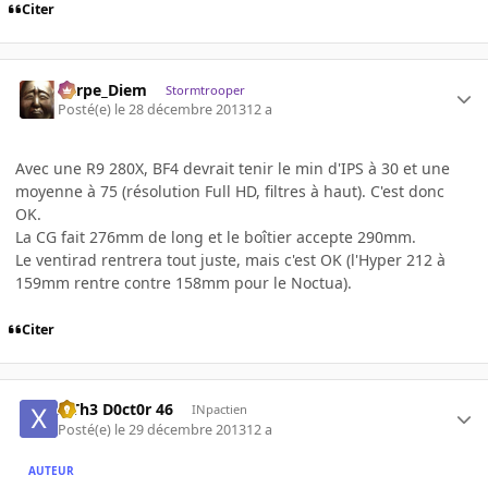
Citer
Carpe_Diem
Stormtrooper
Posté(e)
le 28 décembre 2013
12 a
Avec une R9 280X, BF4 devrait tenir le min d'IPS à 30 et une
moyenne à 75 (résolution Full HD, filtres à haut). C'est donc
OK.
La CG fait 276mm de long et le boîtier accepte 290mm.
Le ventirad rentrera tout juste, mais c'est OK (l'Hyper 212 à
159mm rentre contre 158mm pour le Noctua).
Citer
x Th3 D0ct0r 46
INpactien
Posté(e)
le 29 décembre 2013
12 a
AUTEUR