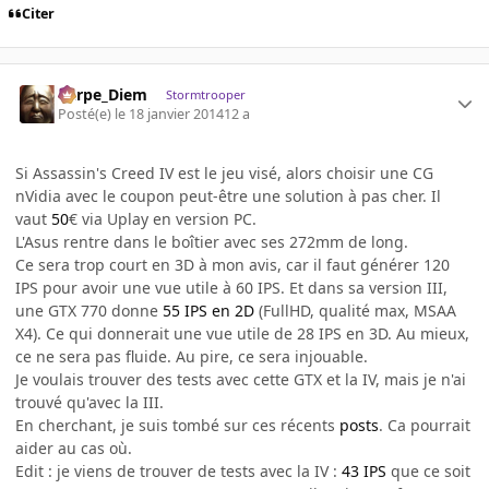
Citer
Carpe_Diem
Stormtrooper
Posté(e)
le 18 janvier 2014
12 a
Si Assassin's Creed IV est le jeu visé, alors choisir une CG
nVidia avec le coupon peut-être une solution à pas cher. Il
vaut
50
€ via Uplay en version PC.
L'Asus rentre dans le boîtier avec ses 272mm de long.
Ce sera trop court en 3D à mon avis, car il faut générer 120
IPS pour avoir une vue utile à 60 IPS. Et dans sa version III,
une GTX 770 donne
55 IPS en 2D
(FullHD, qualité max, MSAA
X4). Ce qui donnerait une vue utile de 28 IPS en 3D. Au mieux,
ce ne sera pas fluide. Au pire, ce sera injouable.
Je voulais trouver des tests avec cette GTX et la IV, mais je n'ai
trouvé qu'avec la III.
En cherchant, je suis tombé sur ces récents
posts
. Ca pourrait
aider au cas où.
Edit : je viens de trouver de tests avec la IV :
43 IPS
que ce soit