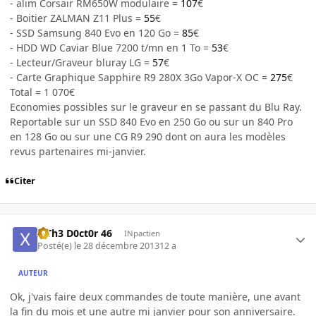
- alim Corsair RM650W modulaire =
107
€
- Boitier ZALMAN Z11 Plus =
55
€
- SSD Samsung 840 Evo en 120 Go =
85
€
- HDD WD Caviar Blue 7200 t/mn en 1 To =
53
€
- Lecteur/Graveur bluray LG =
57
€
- Carte Graphique Sapphire R9 280X 3Go Vapor-X OC =
275
€
Total = 1 070€
Economies possibles sur le graveur en se passant du Blu Ray.
Reportable sur un SSD 840 Evo en 250 Go ou sur un 840 Pro
en 128 Go ou sur une CG R9 290 dont on aura les modèles
revus partenaires mi-janvier.
Citer
x Th3 D0ct0r 46
INpactien
Posté(e)
le 28 décembre 2013
12 a
AUTEUR
Ok, j'vais faire deux commandes de toute manière, une avant
la fin du mois et une autre mi janvier pour son anniversaire.