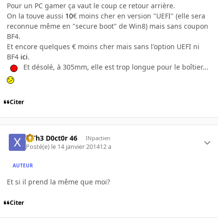
Pour un PC gamer ça vaut le coup ce retour arrière.
On la touve aussi
10
€ moins cher en version "UEFI" (elle sera
reconnue même en "secure boot" de Win8) mais sans coupon
BF4.
Et encore quelques € moins cher mais sans l'option UEFI ni
BF4
ici
.
Et désolé, à 305mm, elle est trop longue pour le boîtier...
Citer
x Th3 D0ct0r 46
INpactien
Posté(e)
le 14 janvier 2014
12 a
AUTEUR
Et si il prend la même que moi?
Citer