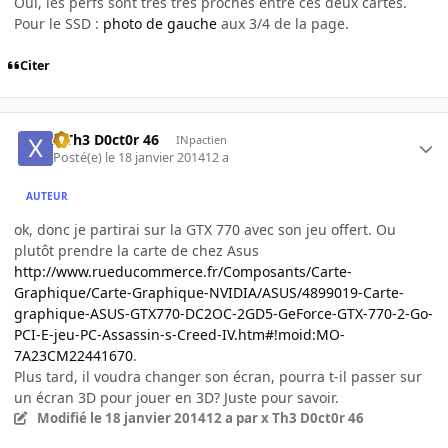
Oui, les perfs sont très très proches entre ces deux cartes.
Pour le SSD :
photo de gauche
aux 3/4 de la page.
Citer
x Th3 D0ct0r 46
INpactien
Posté(e)
le 18 janvier 2014
12 a
AUTEUR
ok, donc je partirai sur la GTX 770 avec son jeu offert. Ou
plutôt prendre la carte de chez Asus
http://www.rueducommerce.fr/Composants/Carte-
Graphique/Carte-Graphique-NVIDIA/ASUS/4899019-Carte-
graphique-ASUS-GTX770-DC2OC-2GD5-GeForce-GTX-770-2-Go-
PCI-E-jeu-PC-Assassin-s-Creed-IV.htm#!moid:MO-
7A23CM22441670
.
Plus tard, il voudra changer son écran, pourra t-il passer sur
un écran 3D pour jouer en 3D? Juste pour savoir.
Modifié
le 18 janvier 2014
12 a
par x Th3 D0ct0r 46