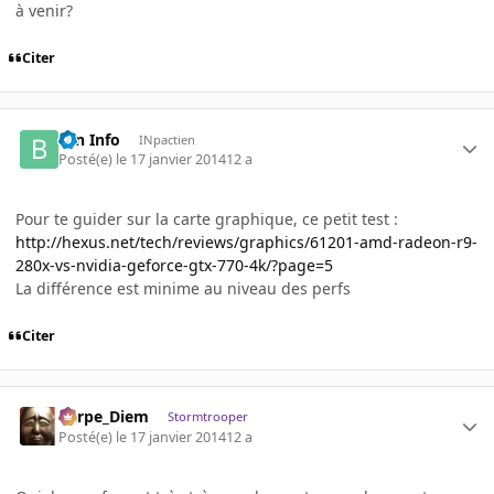
à venir?
Citer
Brn Info
INpactien
Posté(e)
le 17 janvier 2014
12 a
Pour te guider sur la carte graphique, ce petit test :
http://hexus.net/tech/reviews/graphics/61201-amd-radeon-r9-
280x-vs-nvidia-geforce-gtx-770-4k/?page=5
La différence est minime au niveau des perfs
Citer
Carpe_Diem
Stormtrooper
Posté(e)
le 17 janvier 2014
12 a