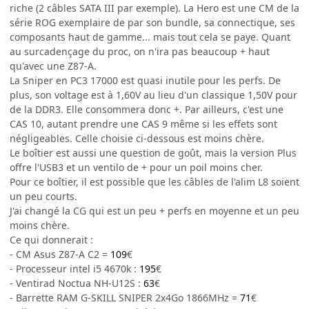
riche (2 câbles SATA III par exemple). La Hero est une CM de la
série ROG exemplaire de par son bundle, sa connectique, ses
composants haut de gamme... mais tout cela se paye. Quant
au surcadençage du proc, on n'ira pas beaucoup + haut
qu'avec une Z87-A.
La Sniper en PC3 17000 est quasi inutile pour les perfs. De
plus, son voltage est à 1,60V au lieu d'un classique 1,50V pour
de la DDR3. Elle consommera donc +. Par ailleurs, c'est une
CAS 10, autant prendre une CAS 9 même si les effets sont
négligeables. Celle choisie ci-dessous est moins chère.
Le boîtier est aussi une question de goût, mais la version Plus
offre l'USB3 et un ventilo de + pour un poil moins cher.
Pour ce boîtier, il est possible que les câbles de l'alim L8 soient
un peu courts.
J'ai changé la CG qui est un peu + perfs en moyenne et un peu
moins chère.
Ce qui donnerait :
- CM Asus Z87-A C2 =
109
€
- Processeur intel i5 4670k :
195
€
- Ventirad Noctua NH-U12S :
63
€
- Barrette RAM G-SKILL SNIPER 2x4Go 1866MHz =
71
€