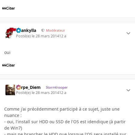
Citer
beankylla
Modérateur
Posté(e)
le 28 mars 2014
12 a
oui
Citer
Carpe_Diem
Stormtrooper
Posté(e)
le 28 mars 2014
12 a
Comme j'ai précédemment participé à ce sujet, juste une
nuance :
- oui, l'install sur HDD ou SSD de l'OS est idendique (à partir
de Win7)
- mais ne brancher le HDD que lorsque l'OS sera installé sur