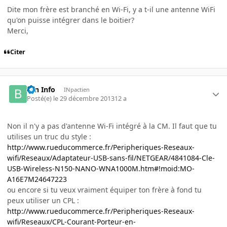
Dite mon frère est branché en Wi-Fi, y a t-il une antenne WiFi
qu'on puisse intégrer dans le boitier?
Merci,
Citer
Brn Info
INpactien
Posté(e)
le 29 décembre 2013
12 a
Non il n'y a pas d'antenne Wi-Fi intégré à la CM. Il faut que tu
utilises un truc du style :
http://www.rueducommerce.fr/Peripheriques-Reseaux-
wifi/Reseaux/Adaptateur-USB-sans-fil/NETGEAR/4841084-Cle-
USB-Wireless-N150-NANO-WNA1000M.htm#!moid:MO-
A16E7M24647223
ou encore si tu veux vraiment équiper ton frère à fond tu
peux utiliser un CPL :
http://www.rueducommerce.fr/Peripheriques-Reseaux-
wifi/Reseaux/CPL-Courant-Porteur-en-