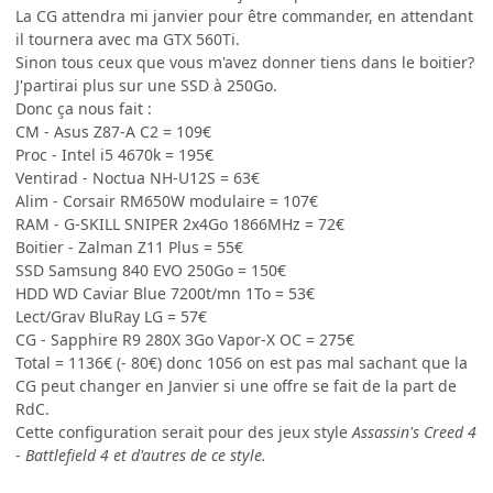
La CG attendra mi janvier pour être commander, en attendant
il tournera avec ma GTX 560Ti.
Sinon tous ceux que vous m'avez donner tiens dans le boitier?
J'partirai plus sur une SSD à 250Go.
Donc ça nous fait :
CM - Asus Z87-A C2 = 109€
Proc - Intel i5 4670k = 195€
Ventirad - Noctua NH-U12S = 63€
Alim - Corsair RM650W modulaire = 107€
RAM - G-SKILL SNIPER 2x4Go 1866MHz = 72€
Boitier - Zalman Z11 Plus = 55€
SSD Samsung 840 EVO 250Go = 150€
HDD WD Caviar Blue 7200t/mn 1To = 53€
Lect/Grav BluRay LG = 57€
CG - Sapphire R9 280X 3Go Vapor-X OC = 275€
Total = 1136€ (- 80€) donc 1056 on est pas mal sachant que la
CG peut changer en Janvier si une offre se fait de la part de
RdC.
Cette configuration serait pour des jeux style
Assassin's Creed 4
-
Battlefield 4 et d'autres de ce style.