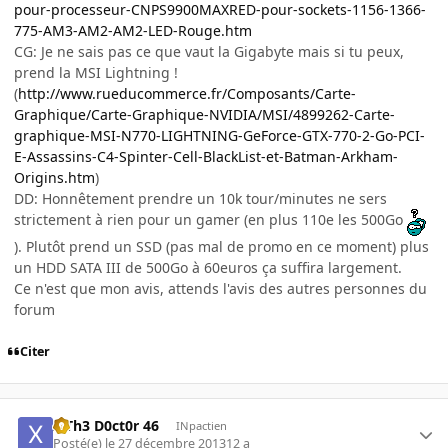
pour-processeur-CNPS9900MAXRED-pour-sockets-1156-1366-
775-AM3-AM2-AM2-LED-Rouge.htm
CG: Je ne sais pas ce que vaut la Gigabyte mais si tu peux,
prend la MSI Lightning !
(
http://www.rueducommerce.fr/Composants/Carte-
Graphique/Carte-Graphique-NVIDIA/MSI/4899262-Carte-
graphique-MSI-N770-LIGHTNING-GeForce-GTX-770-2-Go-PCI-
E-Assassins-C4-Spinter-Cell-BlackList-et-Batman-Arkham-
Origins.htm
)
DD: Honnêtement prendre un 10k tour/minutes ne sers
strictement à rien pour un gamer (en plus 110e les 500Go
). Plutôt prend un SSD (pas mal de promo en ce moment) plus
un HDD SATA III de 500Go à 60euros ça suffira largement.
Ce n'est que mon avis, attends l'avis des autres personnes du
forum
Citer
x Th3 D0ct0r 46
INpactien
Posté(e)
le 27 décembre 2013
12 a