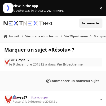
Aller au contenu
View in the app
×
Di
A better way to browse.
Learn more
.
Next
Se connecter
Accueil
Vie du site et du forum
Vie INpactienne
Marquer
Marquer un sujet «Résolu» ?
Par
Aloyse57
le 9 décembre 2013
12 a
dans
Vie INpactienne
Commencer un nouveau sujet
Aloyse57
Stormtrooper
Posté(e)
le 9 décembre 2013
12 a