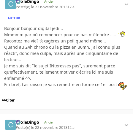
CoxleDingo
Ancien
Posté(e)
le 22 novembre 2013
12 a
AUTEUR
Bonjour bonjour digital jedi...
Mmmmm par où commencer pour ne pas m'étendre .....
Racontez ma vie? t’exagères un poil quand même...
Quand au 24h chrono ou la pizza en 30mn, j'ai connu plus
réactif, donc mea culpa, mais après une cinquantaine de
lecteur...
Je me suis dit "le sujet INteresses pas", surement parce
qu’effectivement, tellement motiver d'écrire ici me suis
enflammé ^^.
Fin bref, t'as raison je vais remettre en forme ce 1er post
Citer
CoxleDingo
Ancien
Posté(e)
le 22 novembre 2013
12 a