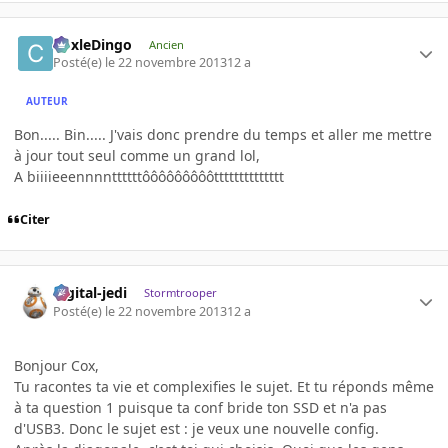
CoxleDingo
Ancien
Posté(e)
le 22 novembre 2013
12 a
AUTEUR
Bon..... Bin..... J'vais donc prendre du temps et aller me mettre
à jour tout seul comme un grand lol,
A biiiieeennnnttttttôôôôôôôôôtttttttttttttt
Citer
digital-jedi
Stormtrooper
Posté(e)
le 22 novembre 2013
12 a
Bonjour Cox,
Tu racontes ta vie et complexifies le sujet. Et tu réponds même
à ta question 1 puisque ta conf bride ton SSD et n'a pas
d'USB3. Donc le sujet est : je veux une nouvelle config.