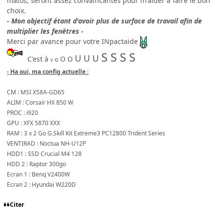
matos, seront assez convaincantes pour m'aider à faire le bon
choix.
- Mon objectif étant d'avoir plus de surface de travail afin de
multiplier les fenêtres -
Merci par avance pour votre INpactaide
S S S S
U U U
C'est à
O O
o
v
- Ha oui, ma config actuelle :
CM : MSI X58A-GD65
ALIM : Corsair HX 850 W
PROC : i920
GPU : XFX 5870 XXX
RAM : 3 x 2 Go G.Skill Kit Extreme3 PC12800 Trident Series
VENTIRAD : Noctua NH-U12P
HDD1 : SSD Crucial M4 128
HDD 2 : Raptor 300go
Ecran 1 : Benq V2400W
Ecran 2 : Hyundai W220D
Citer