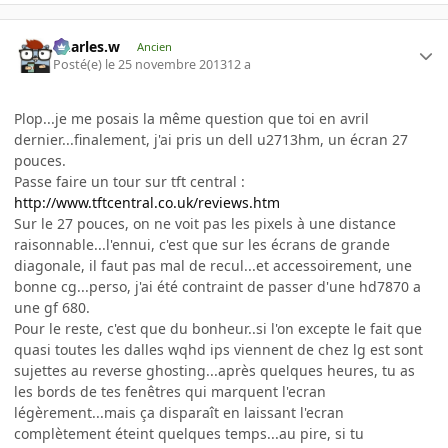
Charles.w
Ancien
Posté(e)
le 25 novembre 2013
12 a
Plop...je me posais la même question que toi en avril
dernier...finalement, j'ai pris un dell u2713hm, un écran 27
pouces.
Passe faire un tour sur tft central :
http://www.tftcentral.co.uk/reviews.htm
Sur le 27 pouces, on ne voit pas les pixels à une distance
raisonnable...l'ennui, c'est que sur les écrans de grande
diagonale, il faut pas mal de recul...et accessoirement, une
bonne cg...perso, j'ai été contraint de passer d'une hd7870 a
une gf 680.
Pour le reste, c'est que du bonheur..si l'on excepte le fait que
quasi toutes les dalles wqhd ips viennent de chez lg est sont
sujettes au reverse ghosting...après quelques heures, tu as
les bords de tes fenêtres qui marquent l'ecran
légèrement...mais ça disparaît en laissant l'ecran
complètement éteint quelques temps...au pire, si tu