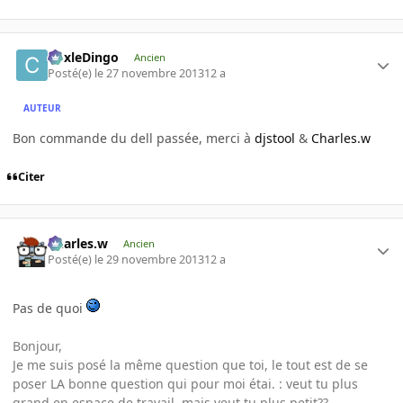
CoxleDingo
Ancien
Posté(e)
le 27 novembre 2013
12 a
AUTEUR
Bon commande du dell passée, merci à
djstool
&
Charles.w
Citer
Charles.w
Ancien
Posté(e)
le 29 novembre 2013
12 a
Pas de quoi
Bonjour,
Je me suis posé la même question que toi, le tout est de se
poser LA bonne question qui pour moi étai. : veut tu plus
grand en espace de travail, mais veut tu plus petit??