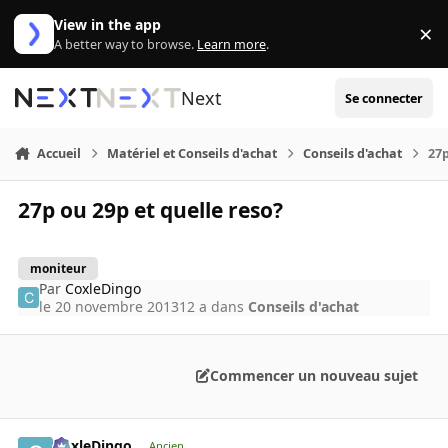
Aller au contenu
View in the app
×
Di
A better way to browse.
Learn more
.
Next
Se connecter
Accueil
Matériel et Conseils d'achat
Conseils d'achat
27p
27p ou 29p et quelle reso?
moniteur
Par
CoxleDingo
le 20 novembre 2013
12 a
dans
Conseils d'achat
Commencer un nouveau sujet
CoxleDingo
Ancien