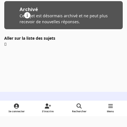
Archivé
Ce sujet est désormais archivé et ne peut plus
recevoir de nouvelles réponses.
Aller sur la liste des sujets
Light Mode
Dark Mode
System Preference
Se connecter
S’inscrire
Rechercher
Menu
Langue
Cookies
Powered by
Invision Community