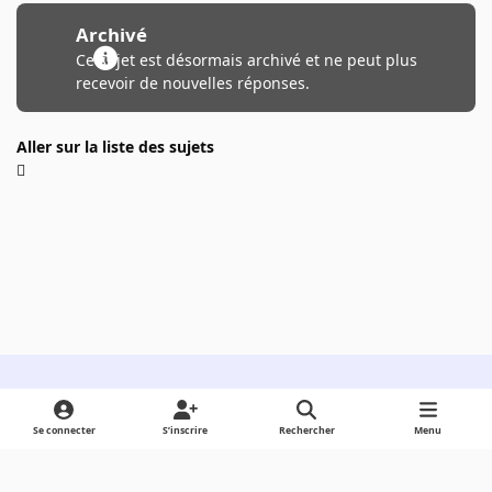
Archivé
Ce sujet est désormais archivé et ne peut plus
recevoir de nouvelles réponses.
Aller sur la liste des sujets
Light Mode
Dark Mode
System Preference
Se connecter
S’inscrire
Rechercher
Menu
Langue
Cookies
Powered by
Invision Community