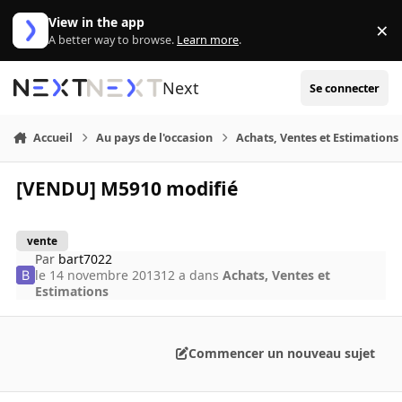
Aller au contenu
View in the app
×
Di
A better way to browse.
Learn more
.
Next
Se connecter
Accueil
Au pays de l'occasion
Achats, Ventes et Estimations
[VENDU] M5910 modifié
vente
Par
bart7022
le 14 novembre 2013
12 a
dans
Achats, Ventes et
Estimations
Commencer un nouveau sujet