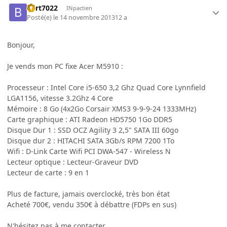
bart7022
INpactien
Posté(e)
le 14 novembre 2013
12 a
Bonjour,
Je vends mon PC fixe Acer M5910 :
Processeur : Intel Core i5-650 3,2 Ghz Quad Core Lynnfield
LGA1156, vitesse 3.2Ghz 4 Core
Mémoire : 8 Go (4x2Go Corsair XMS3 9-9-9-24 1333MHz)
Carte graphique : ATI Radeon HD5750 1Go DDR5
Disque Dur 1 : SSD OCZ Agility 3 2,5" SATA III 60go
Disque dur 2 : HITACHI SATA 3Gb/s RPM 7200 1To
Wifi : D-Link Carte Wifi PCI DWA-547 - Wireless N
Lecteur optique : Lecteur-Graveur DVD
Lecteur de carte : 9 en 1
Plus de facture, jamais overclocké, très bon état
Acheté 700€, vendu 350€ à débattre (FDPs en sus)
N'hésitez pas à me contacter.