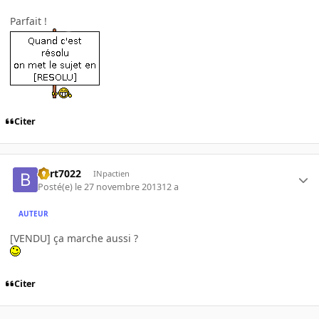
Parfait !
Citer
bart7022
INpactien
Posté(e)
le 27 novembre 2013
12 a
AUTEUR
[VENDU] ça marche aussi ?
Citer