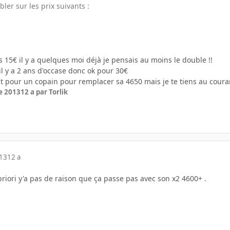
ler sur les prix suivants :
s 15€ il y a quelques moi déjà je pensais au moins le double !!
 il y a 2 ans d'occase donc ok pour 30€
t pour un copain pour remplacer sa 4650 mais je te tiens au couran
e 2013
12 a
par Torlik
013
12 a
priori y'a pas de raison que ça passe pas avec son x2 4600+ .