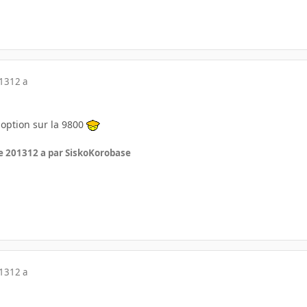
013
12 a
 option sur la 9800
e 2013
12 a
par SiskoKorobase
013
12 a