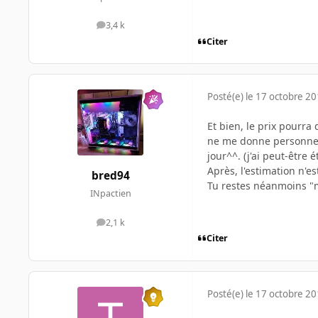
3,4 k
messages
Citer
Posté(e)
le 17 octobre 2
Et bien, le prix pourr
ne me donne personnell
jour^^. (j'ai peut-être
Après, l'estimation n'es
bred94
Tu restes néanmoins "m
INpactien
2,1 k
messages
Citer
Posté(e)
le 17 octobre 2