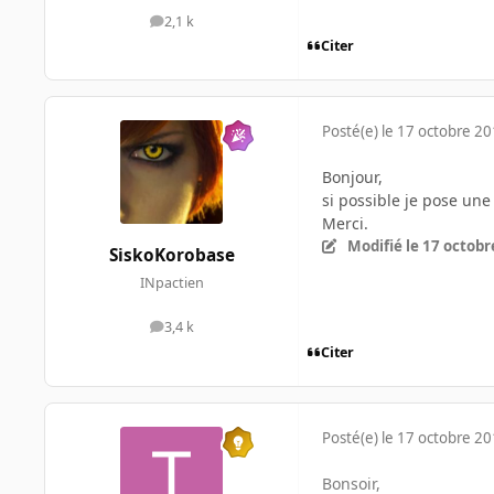
2,1 k
messages
Citer
Posté(e)
le 17 octobre 2
Bonjour,
si possible je pose une
Merci.
Modifié
le 17 octobr
SiskoKorobase
INpactien
3,4 k
messages
Citer
Posté(e)
le 17 octobre 2
Bonsoir,