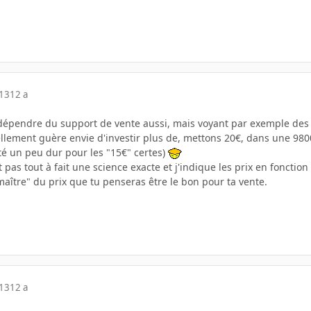
013
12 a
a dépendre du support de vente aussi, mais voyant par exemple des
ement guère envie d'investir plus de, mettons 20€, dans une 9800
 été un peu dur pour les "15€" certes)
t pas tout à fait une science exacte et j'indique les prix en fonction 
aître" du prix que tu penseras être le bon pour ta vente.
013
12 a