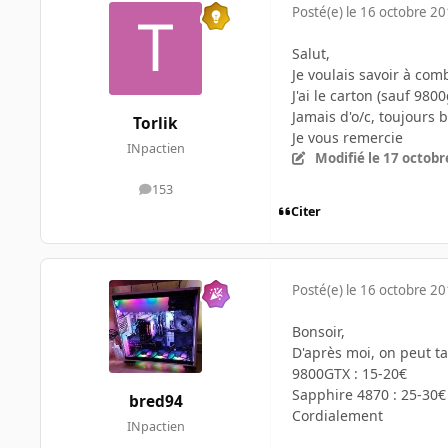
Posté(e)
le 16 octobre 2
Salut,
Je voulais savoir à com
J'ai le carton (sauf 98
Jamais d'o/c, toujours
Torlik
Je vous remercie
INpactien
Modifié
le 17 octobr
153
messages
Citer
Posté(e)
le 16 octobre 2
Bonsoir,
D'après moi, on peut tab
9800GTX : 15-20€
Sapphire 4870 : 25-30€
bred94
Cordialement
INpactien