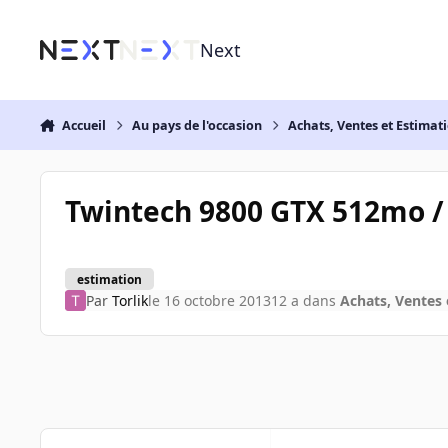
Aller au contenu
Next
Accueil
Au pays de l'occasion
Achats, Ventes et Estimat
Twintech 9800 GTX 512mo /
estimation
Par
Torlik
le 16 octobre 2013
12 a
dans
Achats, Ventes 