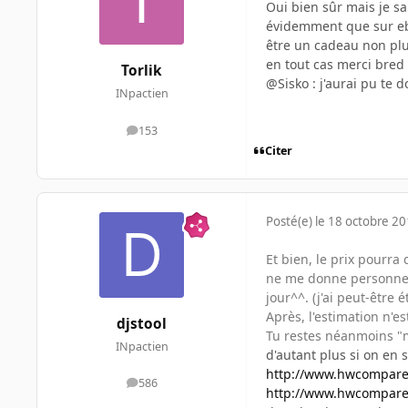
Oui bien sûr mais je sa
évidemment que sur ebay
être un cadeau non plus
en tout cas merci bred
Torlik
@Sisko : j'aurai pu te 
INpactien
153
messages
Citer
Posté(e)
le 18 octobre 2
Et bien, le prix pourr
ne me donne personnell
jour^^. (j'ai peut-être
Après, l'estimation n'es
djstool
Tu restes néanmoins "m
INpactien
d'autant plus si on en s
http://www.hwcompare.
586
messages
http://www.hwcompare.