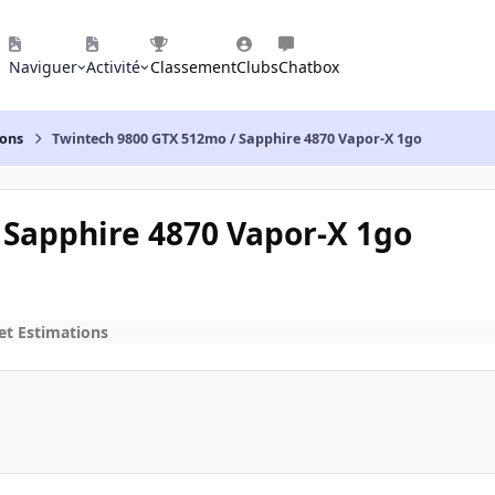
Naviguer
Activité
Classement
Clubs
Chatbox
ions
Twintech 9800 GTX 512mo / Sapphire 4870 Vapor-X 1go
 Sapphire 4870 Vapor-X 1go
et Estimations