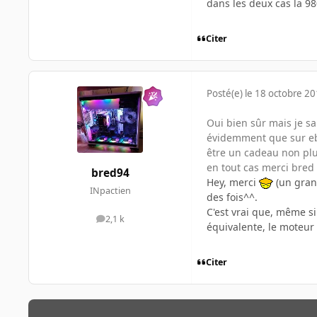
dans les deux cas la 980
Citer
Posté(e)
le 18 octobre 2
Oui bien sûr mais je sa
évidemment que sur ebay
être un cadeau non plus
en tout cas merci bred
bred94
Hey, merci
(un grand
INpactien
des fois^^.
C'est vrai que, même s
2,1 k
messages
équivalente, le moteur 
Citer