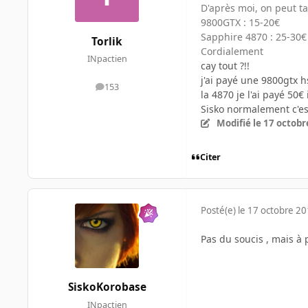
D'après moi, on peut tab
9800GTX : 15-20€
Sapphire 4870 : 25-30€
Torlik
Cordialement
INpactien
cay tout ?!!
j'ai payé une 9800gtx h
153
messages
la 4870 je l'ai payé 50€
Sisko normalement c'es
Modifié
le 17 octobr
Citer
Posté(e)
le 17 octobre 2
Pas du soucis , mais à 
SiskoKorobase
INpactien