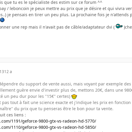
is que tu es le spécialiste des estim sur ce forum ^^
 / leboncoin je peux mettre au prix que je désire et qui vivra ver
..) je pensais en tirer un peu plus. La prochaine fois je n'attend
donner une rep mais il n'avait pas de câble/adaptateur dvi (
)che
013
12 a
a dépendre du support de vente aussi, mais voyant par exemple des
ement guère envie d'investir plus de, mettons 20€, dans une 9800
 été un peu dur pour les "15€" certes)
t pas tout à fait une science exacte et j'indique les prix en fonction 
aître" du prix que tu penseras être le bon pour ta vente.
uit ces liens :
com/1191/geforce-9800-gtx-vs-radeon-hd-5770/
com/1110/geforce-9800-gtx-vs-radeon-hd-5850/