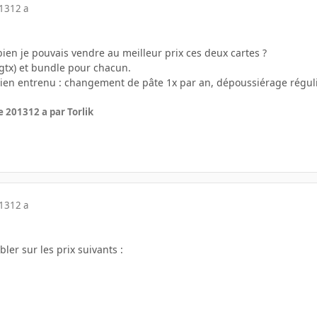
013
12 a
bien je pouvais vendre au meilleur prix ces deux cartes ?
00gtx) et bundle pour chacun.
 bien entrenu : changement de pâte 1x par an, dépoussiérage réguli
e 2013
12 a
par Torlik
013
12 a
ler sur les prix suivants :