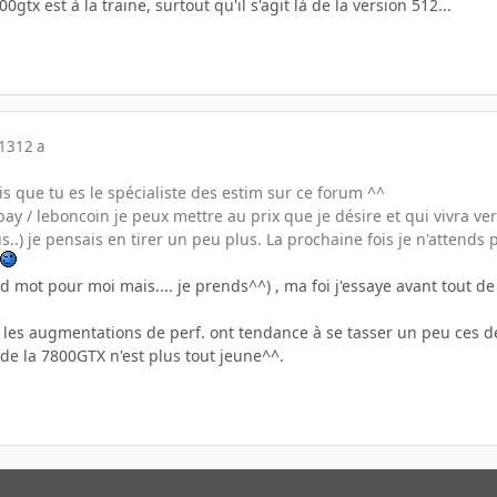
0gtx est à la traine, surtout qu'il s'agit là de la version 512...
013
12 a
is que tu es le spécialiste des estim sur ce forum ^^
 / leboncoin je peux mettre au prix que je désire et qui vivra ver
..) je pensais en tirer un peu plus. La prochaine fois je n'attend
 mot pour moi mais.... je prends^^) , ma foi j'essaye avant tout 
i les augmentations de perf. ont tendance à se tasser un peu ces 
de la 7800GTX n'est plus tout jeune^^.