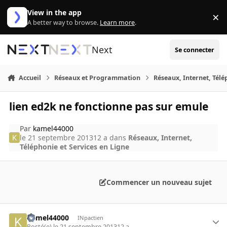
Aller au contenu
View in the app
×
Di
A better way to browse.
Learn more
.
Next
Se connecter
Accueil
Réseaux et Programmation
Réseaux, Internet, Télé
lien ed2k ne fonctionne pas sur emule
Par
kamel44000
le 21 septembre 2013
12 a
dans
Réseaux, Internet,
Téléphonie et Services en Ligne
Commencer un nouveau sujet
kamel44000
INpactien
Posté(e)
le 21 septembre 2013
12 a