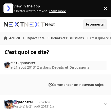
Aller au contenu
View in the app
×
Di
A better way to browse.
Learn more
.
Next
Se connecter
Accueil
INpact Café
Débats et Discussions
C'est quoi ce 
C'est quoi ce site?
Par
Gigatoaster
le 21 août 2013
12 a
dans
Débats et Discussions
Commencer un nouveau sujet
Gigatoaster
INpactien
Posté(e)
le 21 août 2013
12 a