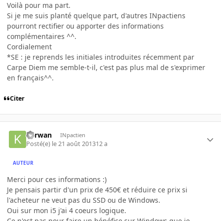
Voilà pour ma part.
Si je me suis planté quelque part, d'autres INpactiens
pourront rectifier ou apporter des informations
complémentaires ^^.
Cordialement
*SE : je reprends les initiales introduites récemment par
Carpe Diem me semble-t-il, c'est pas plus mal de s'exprimer
en français^^.
Citer
Kerwan
INpactien
Posté(e)
le 21 août 2013
12 a
AUTEUR
Merci pour ces informations :)
Je pensais partir d'un prix de 450€ et réduire ce prix si
l'acheteur ne veut pas du SSD ou de Windows.
Oui sur mon i5 j'ai 4 coeurs logique.
Ce n'est pas pour faire un bénéfice sur Windows que je