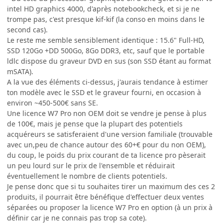
intel HD graphics 4000, d'après notebookcheck, et si je ne
trompe pas, c'est presque kif-kif (la conso en moins dans le
second cas).
Le reste me semble sensiblement identique : 15.6" Full-HD,
SSD 120Go +DD 500Go, 8Go DDR3, etc, sauf que le portable
ldlc dispose du graveur DVD en sus (son SSD étant au format
mSATA).
A la vue des éléments ci-dessus, j'aurais tendance à estimer
ton modèle avec le SSD et le graveur fourni, en occasion à
environ ~450-500€ sans SE.
Une licence W7 Pro non OEM doit se vendre je pense à plus
de 100€, mais je pense que la plupart des potentiels
acquéreurs se satisferaient d'une version familiale (trouvable
avec un,peu de chance autour des 60+€ pour du non OEM),
du coup, le poids du prix courant de ta licence pro pèserait
un peu lourd sur le prix de l'ensemble et réduirait
éventuellement le nombre de clients potentiels.
Je pense donc que si tu souhaites tirer un maximum des ces 2
produits, il pourrait être bénéfique d'effectuer deux ventes
séparées ou proposer la licence W7 Pro en option (à un prix à
définir car je ne connais pas trop sa cote).