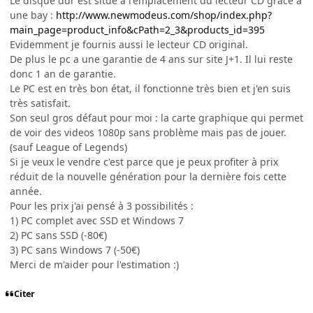
Le disque dur est situé à l'emplacement du lecteur CD grace à
une bay :
http://www.newmodeus.com/shop/index.php?
main_page=product_info&cPath=2_3&products_id=395
Evidemment je fournis aussi le lecteur CD original.
De plus le pc a une garantie de 4 ans sur site J+1. Il lui reste
donc 1 an de garantie.
Le PC est en très bon état, il fonctionne très bien et j'en suis
très satisfait.
Son seul gros défaut pour moi : la carte graphique qui permet
de voir des videos 1080p sans problème mais pas de jouer.
(sauf League of Legends)
Si je veux le vendre c'est parce que je peux profiter à prix
réduit de la nouvelle génération pour la dernière fois cette
année.
Pour les prix j'ai pensé à 3 possibilités :
1) PC complet avec SSD et Windows 7
2) PC sans SSD (-80€)
3) PC sans Windows 7 (-50€)
Merci de m'aider pour l'estimation :)
Citer