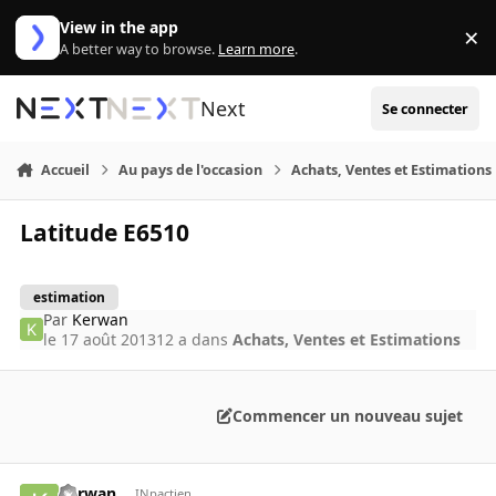
Aller au contenu
View in the app
×
Di
A better way to browse.
Learn more
.
Next
Se connecter
Accueil
Au pays de l'occasion
Achats, Ventes et Estimations
Latitude E6510
estimation
Par
Kerwan
le 17 août 2013
12 a
dans
Achats, Ventes et Estimations
Commencer un nouveau sujet
Kerwan
INpactien