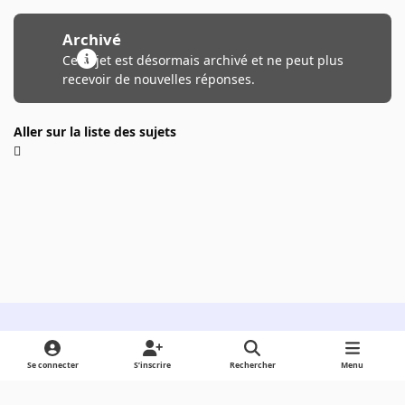
Archivé
Ce sujet est désormais archivé et ne peut plus
recevoir de nouvelles réponses.
Aller sur la liste des sujets
Light Mode
Dark Mode
System Preference
Se connecter
S’inscrire
Rechercher
Menu
Langue
Cookies