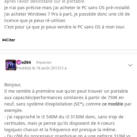
après l'avoir désinstallé sur le portable.
Je n'ai pas précise mais j'ai acheter le PC sans OS pré-installé.
J'ai acheter Windows 7 Pro à part, je possède donc une clé de
licence que je peux ré-utiliser.
C'est pour ça que je peux vendre le PC sans OS à mon tour.
Citer
bred94
INpactien
Posté(e)
le 18 août 2013
12 a
Bonjour,
Il me semble à première vue qu'on peut trouver un portable
aux capacités/performances similaires à partir de 750€ en
neuf, sans système d'exploitation (SE*), comme
ce modèle
par
exemple.
- j'ai rapproché le i5 540M du i3 3130M donc, sans trop de
certitudes, mais je pense qu'ils disposent de 4 coeurs
logiques chacun et la fréquence est presque la même.
- Du côté du processeur graphique on a une geforce 310M vs