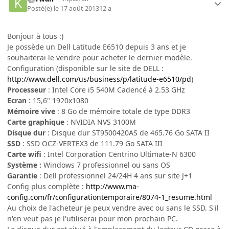
Posté(e)
le 17 août 2013
12 a
Bonjour à tous :)
Je possède un Dell Latitude E6510 depuis 3 ans et je
souhaiterai le vendre pour acheter le dernier modèle.
Configuration (disponible sur le site de DELL :
http://www.dell.com/us/business/p/latitude-e6510/pd
)
Processeur
: Intel Core i5 540M Cadencé à 2.53 GHz
Ecran
: 15,6" 1920x1080
Mémoire vive
: 8 Go de mémoire totale de type DDR3
Carte graphique
: NVIDIA NVS 3100M
Disque dur
: Disque dur ST9500420AS de 465.76 Go SATA II
SSD
: SSD OCZ-VERTEX3 de 111.79 Go SATA III
Carte wifi
: Intel Corporation Centrino Ultimate-N 6300
Système :
Windows 7 professionnel ou sans OS
Garantie
: Dell professionnel 24/24H 4 ans sur site J+1
Config plus complète :
http://www.ma-
config.com/fr/configurationtemporaire/8074-1_resume.html
Au choix de l'acheteur je peux vendre avec ou sans le SSD. S'il
n'en veut pas je l'utiliserai pour mon prochain PC.