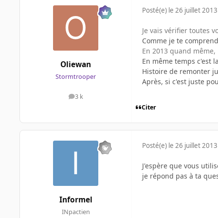
Posté(e)
le 26 juillet 2013
Je vais vérifier toutes 
Comme je te comprend
En 2013 quand même, pa
En même temps c'est la 
Oliewan
Histoire de remonter ju
Stormtrooper
Après, si c'est juste pou
3 k
messages
Citer
Posté(e)
le 26 juillet 2013
J'espère que vous utili
je répond pas à ta ques
Informel
INpactien