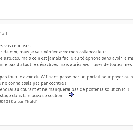
13 a
es vos réponses.
ur de moi, mais je vais vérifier avec mon collaborateur.
vos astuces, mais ce n'est jamais facile au téléphone sans avoir la m
'aime pas du tout le désactiver, mais après avoir user de toutes mes i
s foutu d'avoir du Wifi sans passé par un portail pour payer ou au
je ne connaissais pas par cocntre !
iendrai au courant et ne manquerai pas de poster la solution ici !
postage dans la mauvaise section
 2013
13 a
par Thald'