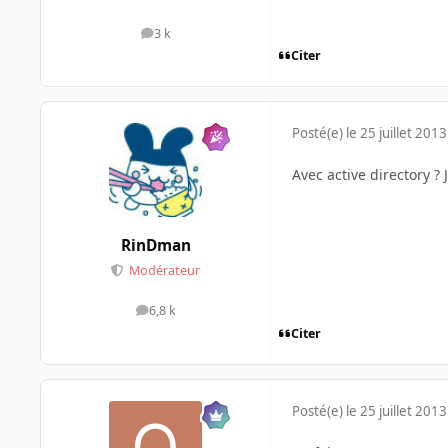
3 k
messages
Citer
Posté(e)
le 25 juillet 2013
Avec active directory ?
RinDman
Modérateur
6,8 k
messages
Citer
Posté(e)
le 25 juillet 2013