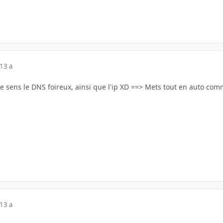
13 a
 Je sens le DNS foireux, ainsi que l'ip XD ==> Mets tout en auto co
13 a