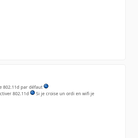
 le 802.11d par défaut
activer 802.11d
Si je croise un ordi en wifi je