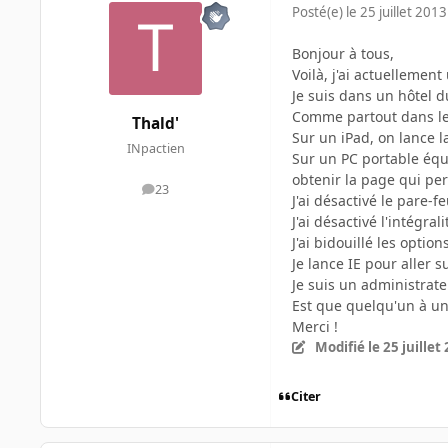
Posté(e)
le 25 juillet 2013
Bonjour à tous,
Voilà, j'ai actuellement
Je suis dans un hôtel d
Comme partout dans les 
Thald'
Sur un iPad, on lance l
INpactien
Sur un PC portable équi
obtenir la page qui per
23
messages
J'ai désactivé le pare-
J'ai désactivé l'intégrali
J'ai bidouillé les option
Je lance IE pour aller 
Je suis un administrate
Est que quelqu'un à un
Merci !
Modifié
le 25 juillet
Citer