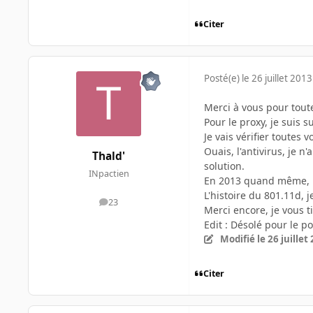
Citer
Posté(e)
le 26 juillet 2013
Merci à vous pour tout
Pour le proxy, je suis s
Je vais vérifier toutes 
Ouais, l'antivirus, je n
Thald'
solution.
INpactien
En 2013 quand même, pa
L'histoire du 801.11d, 
23
messages
Merci encore, je vous t
Edit : Désolé pour le 
Modifié
le 26 juillet
Citer