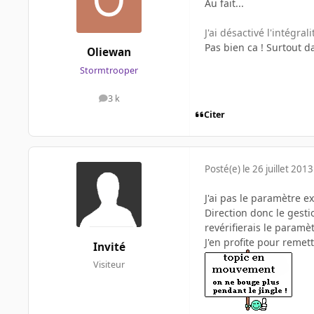
Au fait...
J'ai désactivé l'intégrali
Pas bien ca ! Surtout d
Oliewan
Stormtrooper
3 k
messages
Citer
Posté(e)
le 26 juillet 2013
J'ai pas le paramètre e
Direction donc le gesti
revérifierais le paramèt
J'en profite pour remet
Invité
Visiteur