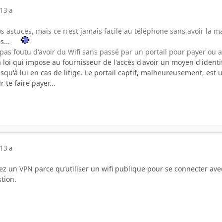
13 a
vos astuces, mais ce n'est jamais facile au téléphone sans avoir la m
s...
s foutu d'avoir du Wifi sans passé par un portail pour payer ou au
loi qui impose au fournisseur de l'accès d'avoir un moyen d'identi
squ'à lui en cas de litige. Le portail captif, malheureusement, est 
r te faire payer...
13 a
sez un VPN parce qu’utiliser un wifi publique pour se connecter avec
tion.