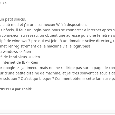
13 a
 un petit soucis.
u club med et j'ai une connexion Wifi à disposition.
hôtels, il faut un login/pass pous se connecter à internet après s
a connexion au réseau, on obtient une adresse puis une fenêtre s'o
pé de windows 7 pro qui est joint à un domaine Active directory, u
met l'enregistrement de la machine via le login/pass.
feu windows -> Rien
té de l'anti-virus -> Rien
s internet de IE -> Rien
sur google -> ça timeout mais ne me redirige pas sur la page de co
ur d'une petite dizaine de machine, et j'ai très souvent ce soucis 
e solution ? Qu'est qui bloque ? Comment obtenir cette fameuse p
 2013
13 a
par Thald'