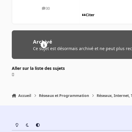
30
messages
Citer
Archivé
Ce sujet est désormais archivé et ne peut plus re
Aller sur la liste des sujets
Accueil
Réseaux et Programmation
Réseaux, Internet, 
Light Mode
Dark Mode
System Preference