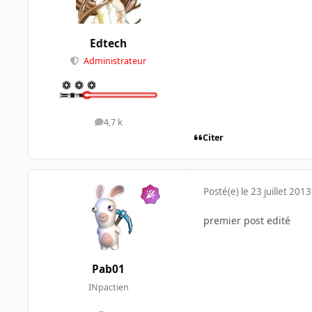
Edtech
Administrateur
4,7 k
messages
Citer
Posté(e)
le 23 juillet 2013
premier post edité
Pab01
INpactien