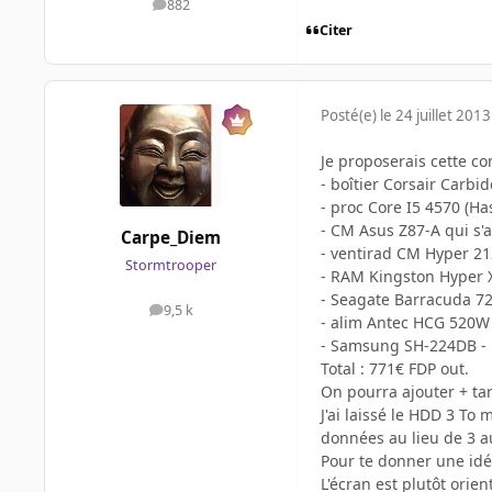
882
messages
Citer
Posté(e)
le 24 juillet 2013
Je proposerais cette con
- boîtier Corsair Carbi
- proc Core I5 4570 (H
- CM Asus Z87-A qui s
Carpe_Diem
- ventirad CM Hyper 21
Stormtrooper
- RAM Kingston Hyper X
- Seagate
Barracuda 720
9,5 k
messages
- alim Antec HCG 520W 
- Samsung SH-224DB - B
Total : 771€ FDP out.
On pourra ajouter + ta
J'ai laissé le HDD 3 To
données au lieu de 3 a
Pour te donner une idé
L'écran est plutôt orien