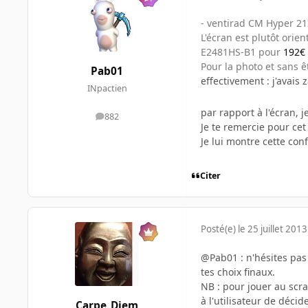
- ventirad CM Hyper 21
L'écran est plutôt orien
E2481HS-B1 pour
192€
Pour la photo et sans ê
Pab01
effectivement : j'avais
INpactien
par rapport à l'écran, 
882
messages
Je te remercie pour cet
Je lui montre cette conf
Citer
Posté(e)
le 25 juillet 2013
@Pab01 : n'hésites pas 
tes choix finaux.
NB : pour jouer au scrab
à l'utilisateur de décide
Carpe_Diem