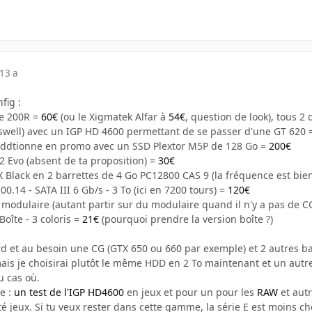
13 a
fig :
de 200R =
60€
(ou le Xigmatek Alfar à
54€
, question de look), tous 2
aswell) avec un IGP HD 4600 permettant de se passer d'une GT 620
'addtionne en promo avec un SSD Plextor M5P de 128 Go =
200€
2 Evo (absent de ta proposition) =
30€
 Black en 2 barrettes de 4 Go PC12800 CAS 9 (la fréquence est bie
0.14 - SATA III 6 Gb/s - 3 To
(ici en 7200 tours) =
120€
modulaire (autant partir sur du modulaire quand il n'y a pas de C
oîte - 3 coloris =
21€
(pourquoi prendre la version boîte ?)
rd et au besoin une CG (GTX 650 ou 660 par exemple) et 2 autres b
 mais je choisirai plutôt le même HDD en 2 To maintenant et un aut
u cas où.
e :
un test de l'IGP HD4600
en jeux et pour un pour les
RAW
et autr
té jeux. Si tu veux rester dans cette gamme, la série E est moins ch