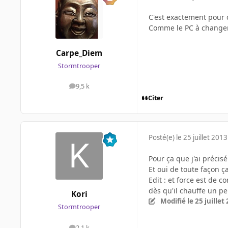
C'est exactement pour
Comme le PC à changer e
Carpe_Diem
Stormtrooper
9,5 k
messages
Citer
Posté(e)
le 25 juillet 2013
Pour ça que j'ai précisé
Et oui de toute façon ça
Edit : et force est de c
dès qu'il chauffe un p
Kori
Modifié
le 25 juillet
Stormtrooper
2,1 k