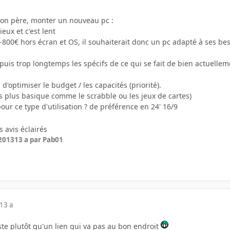
mon père, monter un nouveau pc :
ieux et c'est lent
800€ hors écran et OS, il souhaiterait donc un pc adapté à ses be
uis trop longtemps les spécifs de ce qui se fait de bien actuelleme
 d'optimiser le budget / les capacités (priorité).
es plus basique comme le scrabble ou les jeux de cartes)
pour ce type d'utilisation ? de préférence en 24' 16/9
 avis éclairés
 2013
13 a
par Pab01
13 a
ste plutôt qu'un lien qui va pas au bon endroit