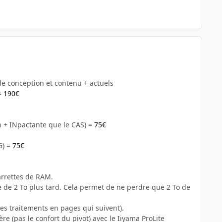
 de conception et contenu + actuels
 =
190€
n + INpactante que le CAS) =
75€
G) =
75€
arrettes de RAM.
re de 2 To plus tard. Cela permet de ne perdre que 2 To de
es traitements en pages qui suivent).
ère (pas le confort du pivot) avec le Iiyama ProLite