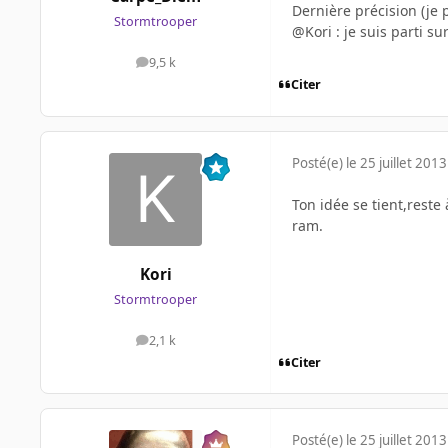
Dernière précision (je 
Stormtrooper
@Kori : je suis parti s
9,5 k
messages
Citer
Posté(e)
le 25 juillet 2013
Ton idée se tient,reste 
ram.
Kori
Stormtrooper
2,1 k
messages
Citer
Posté(e)
le 25 juillet 2013