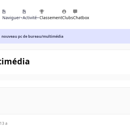
Naviguer
Activité
Classement
Clubs
Chatbox
nouveau pc de bureau/multimédia
timédia
13 a