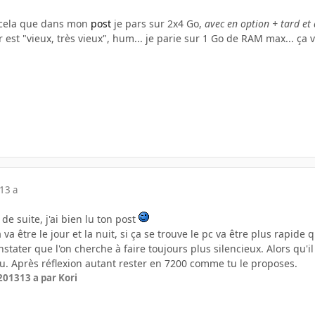
 cela que dans mon
post
je pars sur 2x4 Go,
avec en option + tard et
st "vieux, très vieux", hum... je parie sur 1 Go de RAM max... ça va
13 a
 de suite, j'ai bien lu ton post
 va être le jour et la nuit, si ça se trouve le pc va être plus rapide q
onstater que l'on cherche à faire toujours plus silencieux. Alors qu'i
eu. Après réflexion autant rester en 7200 comme tu le proposes.
 2013
13 a
par Kori