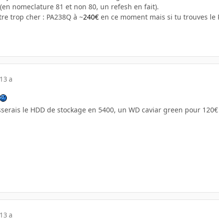
(en nomeclature 81 et non 80, un refesh en fait).
tre trop cher : PA238Q à ~
240€
en ce moment mais si tu trouves le 
13 a
sserais le HDD de stockage en 5400, un WD caviar green pour 120€
13 a