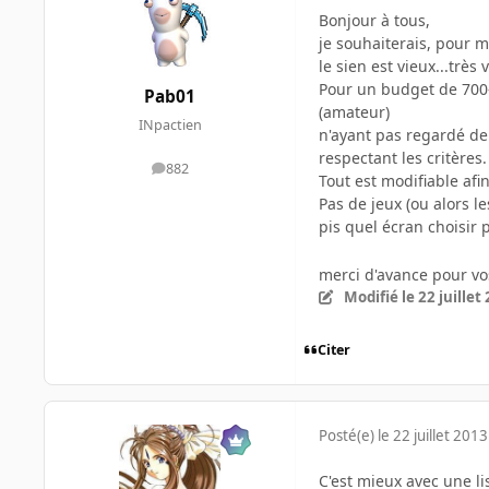
Bonjour à tous,
je souhaiterais, pour 
le sien est vieux...très v
Pour un budget de 700-
Pab01
(amateur)
INpactien
n'ayant pas regardé dep
respectant les critères.
882
messages
Tout est modifiable afin
Pas de jeux (ou alors l
pis quel écran choisir 
merci d'avance pour vos
Modifié
le 22 juillet
Citer
Posté(e)
le 22 juillet 2013
C'est mieux avec une li