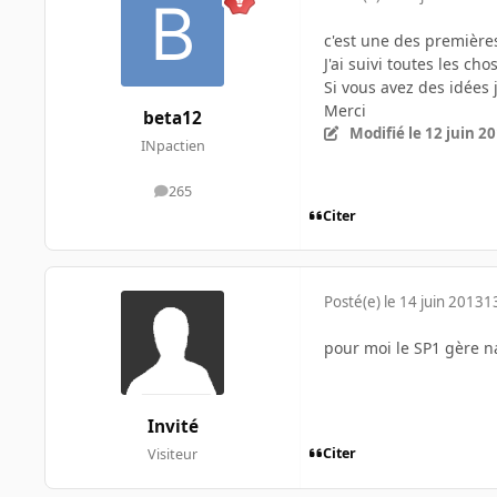
c'est une des premières
J'ai suivi toutes les ch
Si vous avez des idées 
Merci
beta12
Modifié
le 12 juin 2
INpactien
265
messages
Citer
Posté(e)
le 14 juin 2013
1
pour moi le SP1 gère n
Invité
Citer
Visiteur