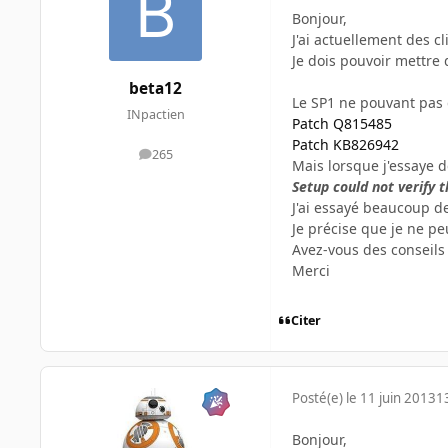
Bonjour,
J'ai actuellement des 
Je dois pouvoir mettre
beta12
Le SP1 ne pouvant pas 
INpactien
Patch Q815485
Patch KB826942
265
messages
Mais lorsque j'essaye de
Setup could not verify 
J'ai essayé beaucoup 
Je précise que je ne pe
Avez-vous des conseils
Merci
Citer
Posté(e)
le 11 juin 2013
1
Bonjour,