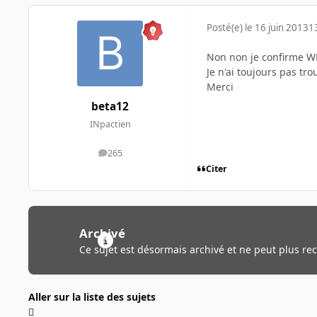
Posté(e)
le 16 juin 2013
1
Non non je confirme WPA
Je n'ai toujours pas tr
Merci
beta12
INpactien
265
messages
Citer
Archivé
Ce sujet est désormais archivé et ne peut plus re
Aller sur la liste des sujets