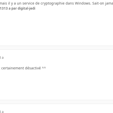
mais il y a un service de cryptographie dans Windows. Sait-on jamais 
013
13 a
par digital-jedi
3 a
st certainement désactivé ^^
3 a