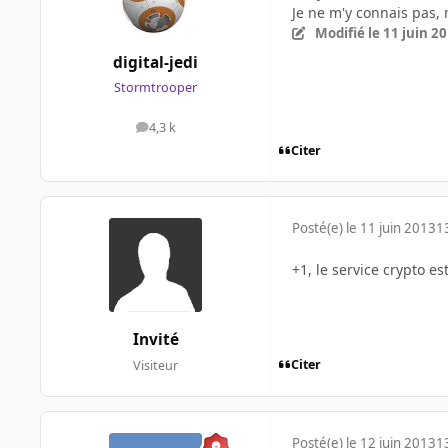
Je ne m'y connais pas, 
Modifié
le 11 juin 2
digital-jedi
Stormtrooper
4,3 k
messages
Citer
Posté(e)
le 11 juin 2013
1
+1, le service crypto e
Invité
Citer
Visiteur
Posté(e)
le 12 juin 2013
1