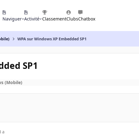
Naviguer
Activité
Classement
Clubs
Chatbox
bile)
WPA sur Windows XP Embedded SP1
dded SP1
s (Mobile)
3 a