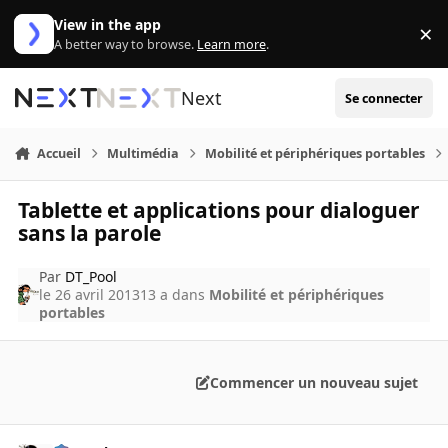
Aller au contenu
View in the app
×
Di
A better way to browse.
Learn more
.
Next
Se connecter
Accueil
Multimédia
Mobilité et périphériques portables
Tablette et applications pour dialoguer
sans la parole
Par
DT_Pool
le 26 avril 2013
13 a
dans
Mobilité et périphériques
portables
Commencer un nouveau sujet