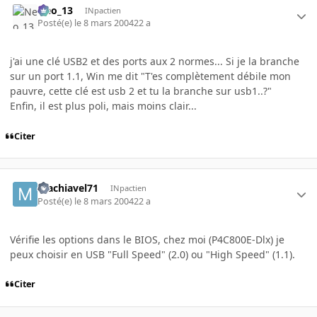
Neo_13
INpactien
Posté(e)
le 8 mars 2004
22 a
j'ai une clé USB2 et des ports aux 2 normes... Si je la branche
sur un port 1.1, Win me dit "T'es complètement débile mon
pauvre, cette clé est usb 2 et tu la branche sur usb1..?"
Enfin, il est plus poli, mais moins clair...
Citer
machiavel71
INpactien
Posté(e)
le 8 mars 2004
22 a
Vérifie les options dans le BIOS, chez moi (P4C800E-Dlx) je
peux choisir en USB "Full Speed" (2.0) ou "High Speed" (1.1).
Citer