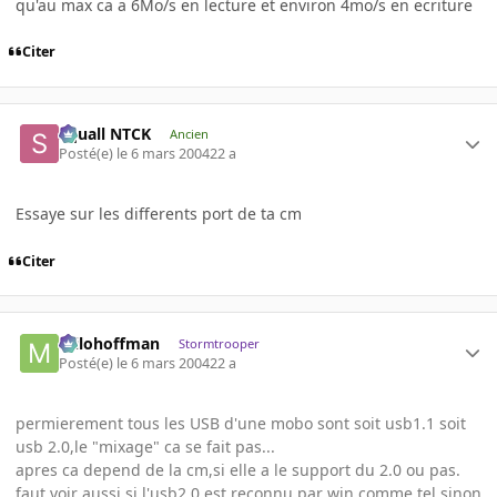
qu'au max ca a 6Mo/s en lecture et environ 4mo/s en ecriture
Citer
Squall NTCK
Ancien
Posté(e)
le 6 mars 2004
22 a
Essaye sur les differents port de ta cm
Citer
milohoffman
Stormtrooper
Posté(e)
le 6 mars 2004
22 a
permierement tous les USB d'une mobo sont soit usb1.1 soit
usb 2.0,le "mixage" ca se fait pas...
apres ca depend de la cm,si elle a le support du 2.0 ou pas.
faut voir aussi si l'usb2.0 est reconnu par win comme tel,sinon