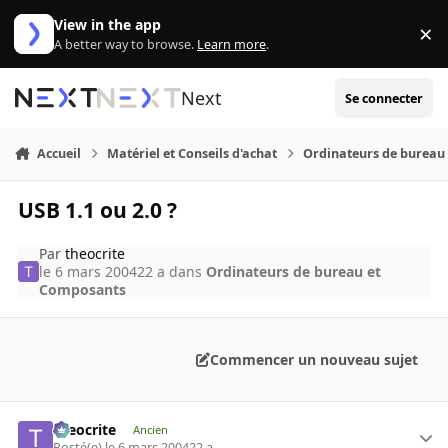
Aller au contenu
View in the app
×
Di
A better way to browse.
Learn more
.
Next
Se connecter
Accueil
Matériel et Conseils d'achat
Ordinateurs de bureau
USB 1.1 ou 2.0 ?
Par
theocrite
le 6 mars 2004
22 a
dans
Ordinateurs de bureau et
Composants
Commencer un nouveau sujet
theocrite
Ancien
Posté(e)
le 6 mars 2004
22 a