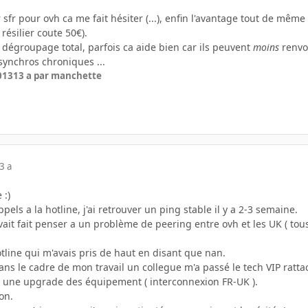
sfr pour ovh ca me fait hésiter (...), enfin l'avantage tout de même 
résilier coute 50€).
le dégroupage total, parfois ca aide bien car ils peuvent
moins
renvoy
synchros chroniques ...
2013
13 a
par manchette
3 a
 :)
els a la hotline, j'ai retrouver un ping stable il y a 2-3 semaine.
vait fait penser a un problème de peering entre ovh et les UK ( to
hotline qui m'avais pris de haut en disant que nan.
ns le cadre de mon travail un collegue m'a passé le tech VIP rattac
ait une upgrade des équipement ( interconnexion FR-UK ).
son.