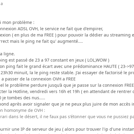
 a
ici mon problème :
nnexion ADSL OVH, le service ne fait que d'empirer,
exion ( en plus de ma FREE ) pour pouvoir la dédier au streaming e
rrect mais le ping ne fait qu' augmenté....
la ligne.
ping est passé de 23 a 97 constant en jeux ( LOL,WOW )
n ping fait le grand écart avec une prédominance HAUTE ( 23->97 p
t 23h30 minuit, la le ping reste stable. J'ai essayer de factorisé le
 a passer de la connexion OVH a FREE
pel le problème perdure jusqu’à que je passe sur la connexion FRE
ter la Hotline, vendredi vers 16h et 19h ( en attendant de rentrer
20 je tombes des nus.....
pond après avoir signaler que je ne peux plus juire de mon accès i
on homonyme de OVH :
rari dans le désert, il ne faux pas s'étonner que vous ne pussiez pa
ir une IP de serveur de jeu ( alors pour trouver l'ip d'une instanc