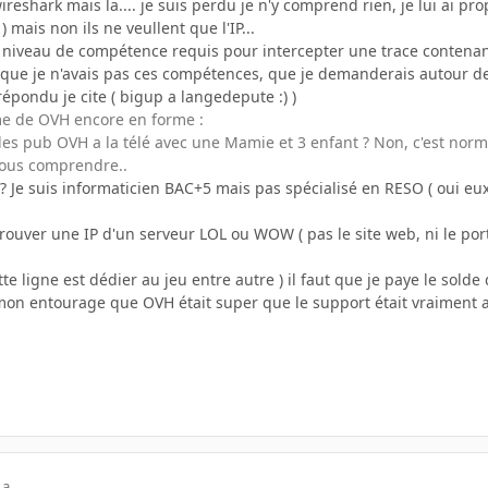
wireshark mais la.... je suis perdu je n'y comprend rien, je lui ai pr
mais non ils ne veullent que l'IP...
le niveau de compétence requis pour intercepter une trace contenant
t que je n'avais pas ces compétences, que je demanderais autour de moi
ondu je cite ( bigup a langedepute :) )
de OVH encore en forme :
des pub OVH a la télé avec une Mamie et 3 enfant ? Non, c'est norm
ous comprendre..
? Je suis informaticien BAC+5 mais pas spécialisé en RESO ( oui eux 
rouver une IP d'un serveur LOL ou WOW ( pas le site web, ni le porta
cette ligne est dédier au jeu entre autre ) il faut que je paye le sol
 a mon entourage que OVH était super que le support était vraiment 
 a