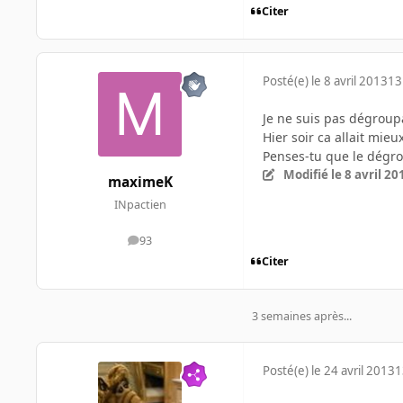
Citer
Posté(e)
le 8 avril 2013
13
Je ne suis pas dégroupa
Hier soir ca allait mieu
Penses-tu que le dégrou
Modifié
le 8 avril 20
maximeK
INpactien
93
messages
Citer
3 semaines après...
Posté(e)
le 24 avril 2013
1