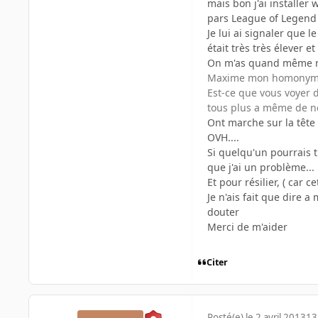
mais bon j'ai installer 
pars League of Legend ) 
Je lui ai signaler que 
était très très élever e
On m'as quand même rép
Maxime mon homonyme 
Est-ce que vous voyer 
tous plus a même de n
Ont marche sur la tête 
OVH....
Si quelqu'un pourrais t
que j'ai un problème...
Et pour résilier, ( car 
Je n'ais fait que dire
douter
Merci de m'aider
Citer
Posté(e)
le 2 avril 2013
13