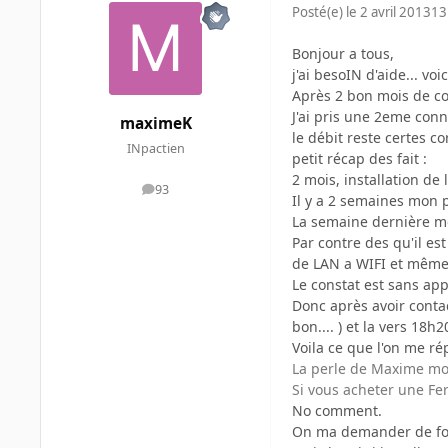
Posté(e)
le 2 avril 2013
13
Bonjour a tous,
j'ai besoIN d'aide... vo
Après 2 bon mois de co
J'ai pris une 2eme conn
maximeK
le débit reste certes co
INpactien
petit récap des fait :
2 mois, installation de 
93
messages
Il y a 2 semaines mon 
La semaine dernière mo
Par contre des qu'il es
de LAN a WIFI et même
Le constat est sans ap
Donc après avoir contac
bon.... ) et la vers 18h
Voila ce que l'on me ré
La perle de Maxime m
Si vous acheter une Fer
No comment.
On ma demander de fourn