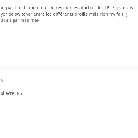
ait pas que le moniteur de ressources affichais les IP je testerais c
ayer de switcher entre les différents profils mais rien n'y fait :(
13
13 a
par maximeK
 a
llecte IP ?