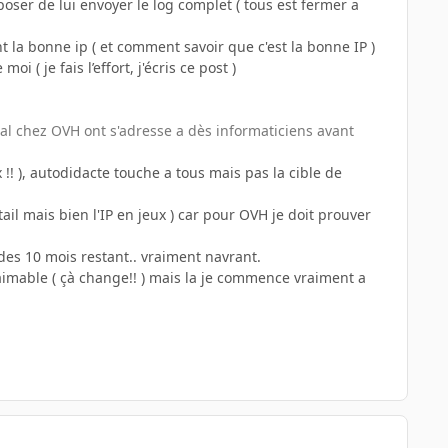
oposer de lui envoyer le log complet ( tous est fermer a
 la bonne ip ( et comment savoir que c'est la bonne IP )
 ( je fais l’effort, j'écris ce post )
al chez OVH ont s'adresse a dès informaticiens avant
!! ), autodidacte touche a tous mais pas la cible de
il mais bien l'IP en jeux ) car pour OVH je doit prouver
de des 10 mois restant.. vraiment navrant.
aimable ( çà change!! ) mais la je commence vraiment a