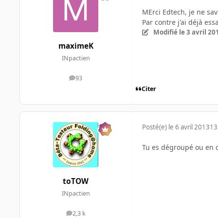
MErci Edtech, je ne sav
Par contre j'ai déjà ess
Modifié
le 3 avril 20
maximeK
INpactien
93
messages
Citer
Posté(e)
le 6 avril 2013
13
Tu es dégroupé ou en co
toTOW
INpactien
2,3 k
messages