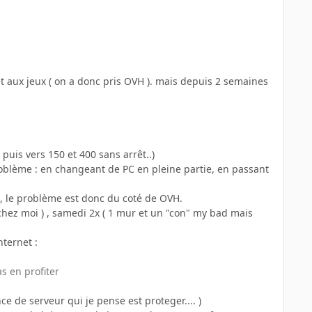
t aux jeux ( on a donc pris OVH ). mais depuis 2 semaines
uis vers 150 et 400 sans arrêt..)
 problème : en changeant de PC en pleine partie, en passant
E, le problème est donc du coté de OVH.
 chez moi ) , samedi 2x ( 1 mur et un "con" my bad mais
nternet :
s en profiter
e de serveur qui je pense est proteger.... )