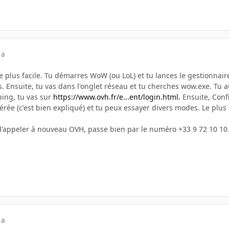
 a
 de plus facile. Tu démarres WoW (ou LoL) et tu lances le gestionnai
 Ensuite, tu vas dans l'onglet réseau et tu cherches wow.exe. Tu au
ing, tu vas sur
https://www.ovh.fr/e...ent/login.html.
Ensuite, Conf
rée (c'est bien expliqué) et tu peux essayer divers modes. Le plus
 d'appeler à nouveau OVH, passe bien par le numéro +33 9 72 10 10 
 a