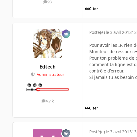
93
messages
Citer
Posté(e)
le 3 avril 2013
13
Pour avoir les IP, rien
Moniteur de ressources.
Pour ton problème de p
comment ta ligne est gé
Edtech
contrôle d'erreur.
Administrateur
Si jamais tu as besoin
4,7 k
messages
Citer
Posté(e)
le 3 avril 2013
13