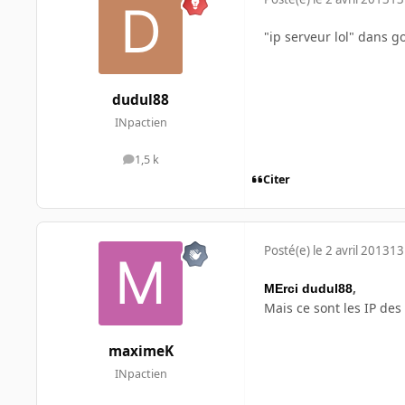
"ip serveur lol" dans go
dudul88
INpactien
1,5 k
messages
Citer
Posté(e)
le 2 avril 2013
13
,
MErci dudul88
Mais ce sont les IP des
maximeK
INpactien