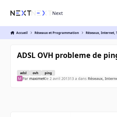
Aller au contenu
Next
Accueil
Réseaux et Programmation
Réseaux, Internet, 
ADSL OVH probleme de pin
adsl
ovh
ping
Par
maximeK
le 2 avril 2013
13 a
dans
Réseaux, Interne