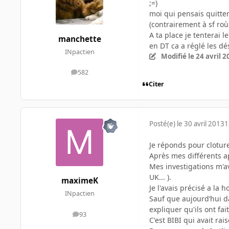
;=)
moi qui pensais quitter 
(contrairement à sf roù 
A ta place je tenterai 
manchette
en DT ca a réglé les dé
INpactien
Modifié
le 24 avril 
582
messages
Citer
Posté(e)
le 30 avril 2013
1
Je réponds pour cloture
Après mes différents app
Mes investigations m'a
UK... ).
maximeK
Je l'avais précisé a la 
INpactien
Sauf que aujourd’hui da
expliquer qu'ils ont f
93
messages
C'est BIBI qui avait rai