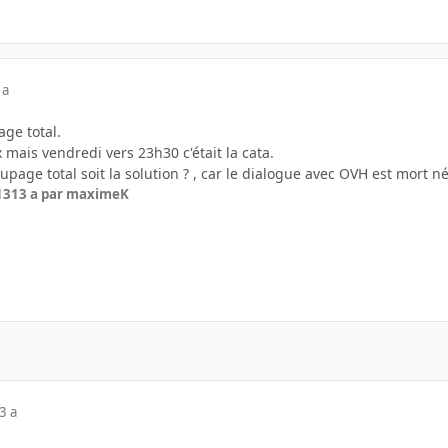
 a
ge total.
x mais vendredi vers 23h30 c'était la cata.
page total soit la solution ? , car le dialogue avec OVH est mort né
13
13 a
par maximeK
3 a