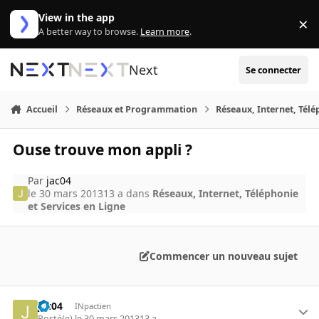
Aller au contenu
View in the app
×
Di
A better way to browse.
Learn more
.
Next
Se connecter
Accueil
Réseaux et Programmation
Réseaux, Internet, Télé
Ouse trouve mon appli ?
Par
jac04
le 30 mars 2013
13 a
dans
Réseaux, Internet, Téléphonie
et Services en Ligne
Commencer un nouveau sujet
jac04
INpactien
Posté(e)
le 30 mars 2013
13 a