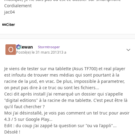
Cordialement
jac04
Citer
Oliewan
Stormtrooper
Posté(e)
le 31 mars 2013
13 a
Je viens de tester sur ma tablette (Asus TF700) et real player
est infoutu de trouver mes médias qui sont pourtant à la
racine de la µsd, en vrac. De plus, impossible à parametrer,
on peut pas dire à ce truc ou sont les fichiers...
Ceci dit après install j'ai remarqué un dossier qui s'appelle
"digital editions" à la racine de ma tablette. C'est peut être là
qu'il faut chercher ?
Moi j'ai désinstallé, je vois pas comment un tel truc pour avoir
4.3 / 5 sur Google Play...
Edit : du coup j'ai zappé ta question sur "ou va l'appli"...
Désolé !