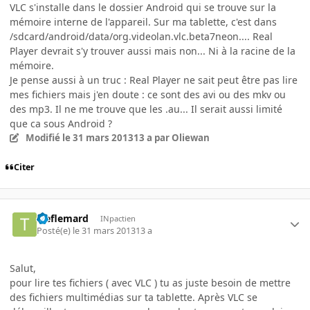
VLC s'installe dans le dossier Android qui se trouve sur la
mémoire interne de l'appareil. Sur ma tablette, c'est dans
/sdcard/android/data/org.videolan.vlc.beta7neon.... Real
Player devrait s'y trouver aussi mais non... Ni à la racine de la
mémoire.
Je pense aussi à un truc : Real Player ne sait peut être pas lire
mes fichiers mais j'en doute : ce sont des avi ou des mkv ou
des mp3. Il ne me trouve que les .au... Il serait aussi limité
que ca sous Android ?
Modifié
le 31 mars 2013
13 a
par Oliewan
Citer
treflemard
INpactien
Posté(e)
le 31 mars 2013
13 a
Salut,
pour lire tes fichiers ( avec VLC ) tu as juste besoin de mettre
des fichiers multimédias sur ta tablette. Après VLC se