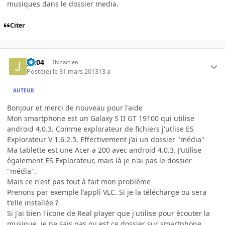
musiques dans le dossier media.
Citer
jac04
INpactien
Posté(e)
le 31 mars 2013
13 a
AUTEUR
Bonjour et merci de nouveau pour l'aide
Mon smartphone est un Galaxy S II GT 19100 qui utilise
android 4.0.3. Comme explorateur de fichiers j'utlise ES
Explorateur V 1.6.2.5. Effectivement j'ai un dossier "média"
Ma tablette est une Acer a 200 avec android 4.0.3. J’utilise
également ES Explorateur, mais là je n'ai pas le dossier
"média".
Mais ce n'est pas tout à fait mon problème
Prenons par exemple l'appli VLC. Si je la télécharge ou sera
t'elle installée ?
Si j'ai bien l'icone de Real player que j'utilise pour écouter la
musique, je ne sais pas ou est ce dossier sur smartphone