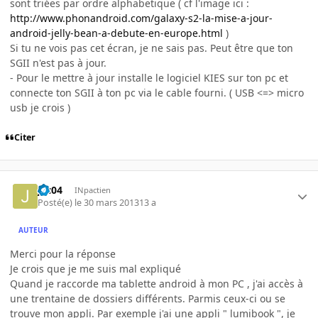
sont triées par ordre alphabetique ( cf l'image ici :
http://www.phonandroid.com/galaxy-s2-la-mise-a-jour-
android-jelly-bean-a-debute-en-europe.html
)
Si tu ne vois pas cet écran, je ne sais pas. Peut être que ton
SGII n'est pas à jour.
- Pour le mettre à jour installe le logiciel KIES sur ton pc et
connecte ton SGII à ton pc via le cable fourni. ( USB <=> micro
usb je crois )
Citer
jac04
INpactien
Posté(e)
le 30 mars 2013
13 a
AUTEUR
Merci pour la réponse
Je crois que je me suis mal expliqué
Quand je raccorde ma tablette android à mon PC , j'ai accès à
une trentaine de dossiers différents. Parmis ceux-ci ou se
trouve mon appli. Par exemple j'ai une appli " lumibook ", je