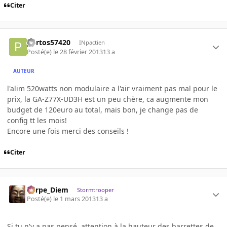
Citer
portos57420
INpactien
Posté(e)
le 28 février 2013
13 a
AUTEUR
l'alim 520watts non modulaire a l'air vraiment pas mal pour le
prix, la
GA-Z77X-UD3H est un peu chère, ca augmente mon
budget de 120euro au total,
mais bon, je change pas de
config tt les mois!
Encore une fois merci des conseils !
Citer
Carpe_Diem
Stormtrooper
Posté(e)
le 1 mars 2013
13 a
Si tu n'y a pas pensé, attention à la hauteur des barrettes de