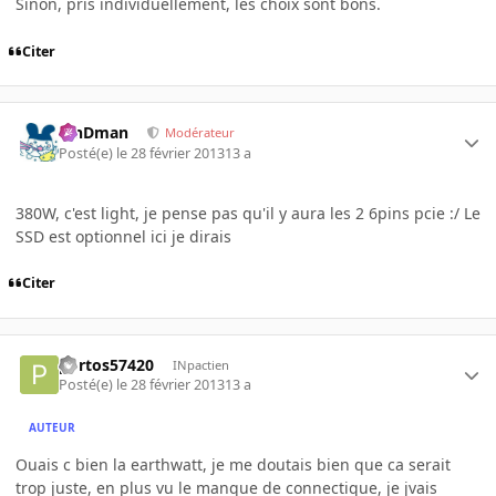
Sinon, pris individuellement, les choix sont bons.
Citer
RinDman
Modérateur
Posté(e)
le 28 février 2013
13 a
380W, c'est light, je pense pas qu'il y aura les 2 6pins pcie :/ Le
SSD est optionnel ici je dirais
Citer
portos57420
INpactien
Posté(e)
le 28 février 2013
13 a
AUTEUR
Ouais c bien la earthwatt, je me doutais bien que ca serait
trop juste, en plus vu le manque de connectique, je jvais