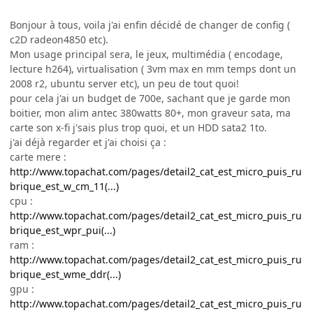
Bonjour à tous, voila j'ai enfin décidé de changer de config (
c2D radeon4850 etc).
Mon usage principal sera, le jeux, multimédia ( encodage,
lecture h264), virtualisation ( 3vm max en mm temps dont un
2008 r2, ubuntu server etc), un peu de tout quoi!
pour cela j'ai un budget de 700e, sachant que je garde mon
boitier, mon alim antec 380watts 80+, mon graveur sata, ma
carte son x-fi j'sais plus trop quoi, et un HDD sata2 1to.
j'ai déjà regarder et j'ai choisi ça :
carte mere :
http://www.topachat.com/pages/detail2_cat_est_micro_puis_ru
brique_est_w_cm_11(...)
cpu :
http://www.topachat.com/pages/detail2_cat_est_micro_puis_ru
brique_est_wpr_pui(...)
ram :
http://www.topachat.com/pages/detail2_cat_est_micro_puis_ru
brique_est_wme_ddr(...)
gpu :
http://www.topachat.com/pages/detail2_cat_est_micro_puis_ru