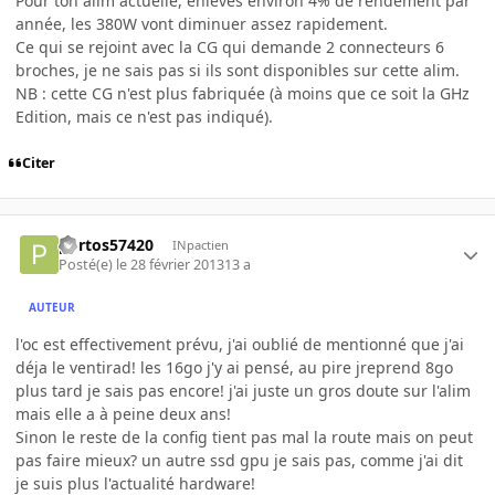
Pour ton alim actuelle, enlèves environ 4% de rendement par
année, les 380W vont diminuer assez rapidement.
Ce qui se rejoint avec la CG qui demande 2 connecteurs 6
broches, je ne sais pas si ils sont disponibles sur cette alim.
NB : cette CG n'est plus fabriquée (à moins que ce soit la GHz
Edition, mais ce n'est pas indiqué).
Citer
portos57420
INpactien
Posté(e)
le 28 février 2013
13 a
AUTEUR
l'oc est effectivement prévu, j'ai oublié de mentionné que j'ai
déja le ventirad! les 16go j'y ai pensé, au pire jreprend 8go
plus tard je sais pas encore! j'ai juste un gros doute sur l'alim
mais elle a à peine deux ans!
Sinon le reste de la config tient pas mal la route mais on peut
pas faire mieux? un autre ssd gpu je sais pas, comme j'ai dit
je suis plus l'actualité hardware!