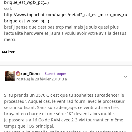
brique_est_wgfx_pc(...)
ssd:
http://www.topachat.com/pages/detail2_cat_est_micro_puis_ru
brique_est_w_ssd_p(...)
bref j'pense que c'est pas trop mal mais je suis quasi plus
l'actualité hardware et j'aurais voulu avoir votre avis la dessus,
merci.
Citer
Carpe_Diem
Stormtrooper
Posté(e)
le 28 février 2013
13 a
Si tu prends un 3570K, c'est que tu souhaites surcadencer le
processeur. Auquel cas, le ventirad fourni avec le processeur
sera insuffisant. Sans surcadençage, ce ventirad sera très
bruyant en charge et une série "K" devient alors inutile.
Je passerais à 16 Go de RAM avec 2-3 VM tournant en même
temps que l'OS principal.