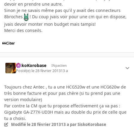
devoir en prendre une autre.
Sinon je ne savais même pas qu'il y avait des connecteurs
8broches
! Du coup jvais voir pour une cm qui en dispose,
jvais devoir monter mon budget mais tampis!
Merci des conseils.
Citer
SiskoKorobase
INpactien
Posté(e)
le 28 février 2013
13 a
Toujours chez Antec , tu a une HCG520w et une HCG620w de
très bonne facture et pour pas chère (si tu prend pas une
version modulaire)
Par contre la CM que tu propose effectivement ça va pas :
Gigabyte GA-Z77X-UD3H
mais au double du prix de celle que
tu a choisi.
Modifié
le 28 février 2013
13 a
par SiskoKorobase