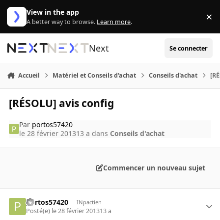
Aller au contenu
View in the app
×
Di
A better way to browse.
Learn more
.
Next
Se connecter
Accueil
Matériel et Conseils d'achat
Conseils d'achat
[RÉ
[RÉSOLU] avis config
Par
portos57420
le 28 février 2013
13 a
dans
Conseils d'achat
Commencer un nouveau sujet
portos57420
INpactien
Posté(e)
le 28 février 2013
13 a