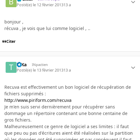
Posté(e)
le 12 février 2013
13 a
bonjour ,
récuva , je vois que lui comme logiciel , ..
Citer
TeKa
INpactien
Posté(e)
le 13 février 2013
13 a
Recuva est effectivement un bon logiciel de récupération de
fichiers supprimés :
http://www.piriform.com/recuva
Je m'en suis servi dernièrement pour récupérer sans
dommage un répertoire contenant une bonne centaine de
gros fichiers.
Malheureusement ce genre de logiciel a ses limites : il faut
que peu ou pas d'écritures aient été réalisées sur la partition
où les données ont été supprimées et par conséquent il faut