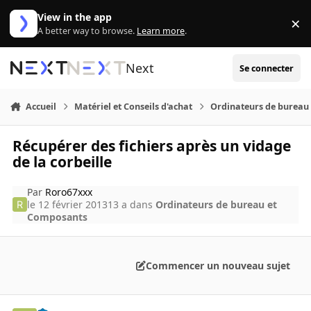
Aller au contenu
View in the app
×
Di
A better way to browse.
Learn more
.
Next
Se connecter
Accueil
Matériel et Conseils d'achat
Ordinateurs de bureau
Récupérer des fichiers après un vidage
de la corbeille
Par
Roro67xxx
le 12 février 2013
13 a
dans
Ordinateurs de bureau et
Composants
Commencer un nouveau sujet