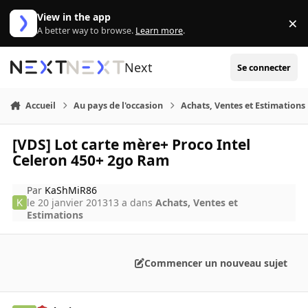
Aller au contenu
View in the app
×
Di
A better way to browse.
Learn more
.
Next
Se connecter
Accueil
Au pays de l'occasion
Achats, Ventes et Estimations
[VDS] Lot carte mère+ Proco Intel
Celeron 450+ 2go Ram
Par
KaShMiR86
le 20 janvier 2013
13 a
dans
Achats, Ventes et
Estimations
Commencer un nouveau sujet