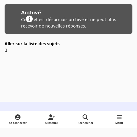
Archivé
Ce sujet est désormais archivé et ne peut plus
recevoir de nouvelles réponses.
Aller sur la liste des sujets
Light Mode
Dark Mode
System Preference
Se connecter
S’inscrire
Rechercher
Menu
Langue
Cookies