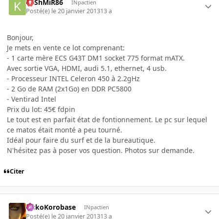
KaShMiR86
INpactien
Posté(e)
le 20 janvier 2013
13 a
Bonjour,
Je mets en vente ce lot comprenant:
- 1 carte mère ECS G43T DM1 socket 775 format mATX.
Avec sortie VGA, HDMI, audi 5.1, ethernet, 4 usb.
- Processeur INTEL Celeron 450 à 2.2gHz
- 2 Go de RAM (2x1Go) en DDR PC5800
- Ventirad Intel
Prix du lot: 45€ fdpin
Le tout est en parfait état de fontionnement. Le pc sur lequel
ce matos était monté a peu tourné.
Idéal pour faire du surf et de la bureautique.
N'hésitez pas à poser vos question. Photos sur demande.
Citer
SiskoKorobase
INpactien
Posté(e)
le 20 janvier 2013
13 a