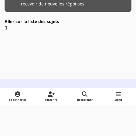
recevoir de nouvelles réponses.
Aller sur la liste des sujets
Light Mode
Dark Mode
System Preference
Se connecter
S’inscrire
Rechercher
Menu
Langue
Cookies
Powered by
Invision Community