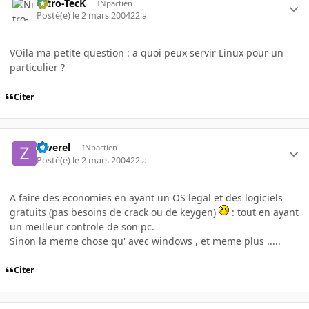
Nitro-TecK
INpactien
Posté(e)
le 2 mars 2004
22 a
VOila ma petite question : a quoi peux servir Linux pour un
particulier ?
Citer
zaverel
INpactien
Posté(e)
le 2 mars 2004
22 a
A faire des economies en ayant un OS legal et des logiciels
gratuits (pas besoins de crack ou de keygen)
: tout en ayant
un meilleur controle de son pc.
Sinon la meme chose qu' avec windows , et meme plus .....
Citer