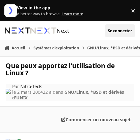
Aller au contenu
View in the app
×
Di
A better way to browse.
Learn more
.
Next
Se connecter
Accueil
Systèmes d'exploitation
GNU/Linux, *BSD et dérivé
Que peux apportez l'utilisation de
Linux ?
Par
Nitro-TecK
le 2 mars 2004
22 a
dans
GNU/Linux, *BSD et dérivés
d'UNIX
Commencer un nouveau sujet