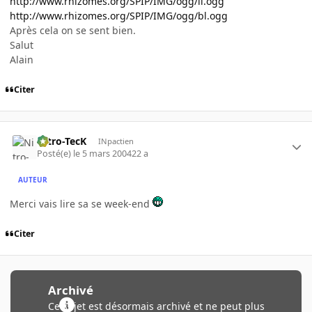
http://www.rhizomes.org/SPIP/IMG/ogg/ll.ogg
http://www.rhizomes.org/SPIP/IMG/ogg/bl.ogg
Après cela on se sent bien.
Salut
Alain
Citer
Nitro-TecK
INpactien
Posté(e)
le 5 mars 2004
22 a
AUTEUR
Merci vais lire sa se week-end
Citer
Archivé
Ce sujet est désormais archivé et ne peut plus