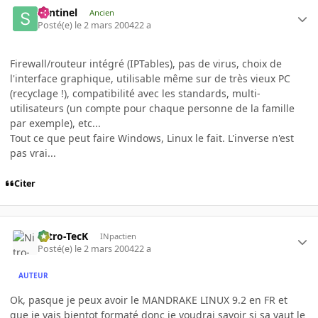
Sentinel
Ancien
Posté(e)
le 2 mars 2004
22 a
Firewall/routeur intégré (IPTables), pas de virus, choix de
l'interface graphique, utilisable même sur de très vieux PC
(recyclage !), compatibilité avec les standards, multi-
utilisateurs (un compte pour chaque personne de la famille
par exemple), etc...
Tout ce que peut faire Windows, Linux le fait. L'inverse n'est
pas vrai...
Citer
Nitro-TecK
INpactien
Posté(e)
le 2 mars 2004
22 a
AUTEUR
Ok, pasque je peux avoir le MANDRAKE LINUX 9.2 en FR et
que je vais bientot formaté donc je voudrai savoir si sa vaut le