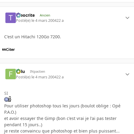
theocrite
Ancien
Posté(e)
le 4 mars 2004
22 a
C'est un Hitachi 120Go 7200.
Citer
Fulu
INpactien
Posté(e)
le 4 mars 2004
22 a
SI
Pour utiliser photoshop tous les jours (boulot oblige : Opé
P.A.O.)
et avoir essayer the Gimp (bon c'est vrai je l'ai pas tester
pendant 15 jours..)
je reste convaincu que photoshop et bien plus puissant...