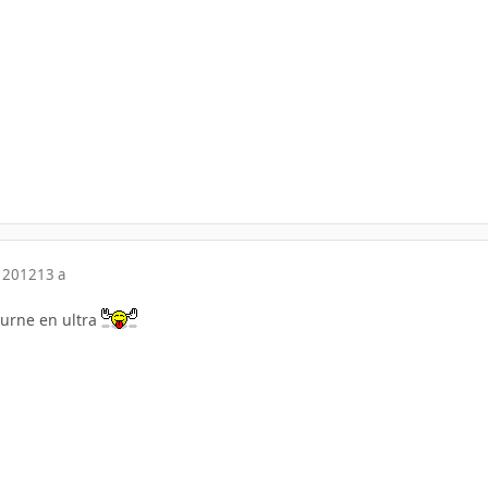
 2012
13 a
ourne en ultra