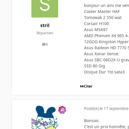
bonjour un ami me vend 
Cooler Master HAF
Tomowak 2 550 wat
Corsair H100
stril
Asus M5A97
INpactien
AMD Phenom X4 965 4.
12GOG Kingston Hyper
9
messages
Asus Radeon HD 7770 
Asus Xonar Xense
Asus SBC-06D2X-U grav
SSD 80 Gig
Disque Dur 1to sata3
Citer
Posté(e)
le 17 septembre
Bonsoir.
C'est un prix honnête, 