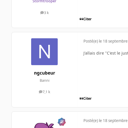
Stormtrooper
3 k
messages
Citer
Posté(e)
le 18 septembre
J'allais dire "C'est le 
ngcubeur
Banni
7,1 k
messages
Citer
Posté(e)
le 18 septembre