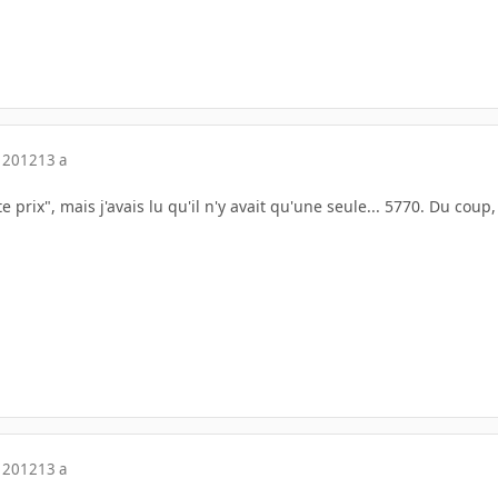
 2012
13 a
juste prix", mais j'avais lu qu'il n'y avait qu'une seule... 5770. Du c
 2012
13 a