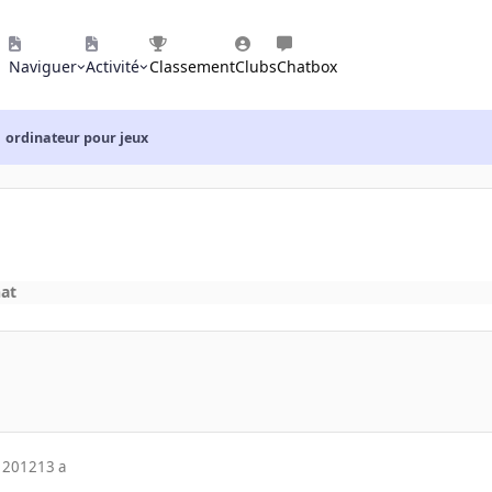
Naviguer
Activité
Classement
Clubs
Chatbox
ordinateur pour jeux
hat
 2012
13 a