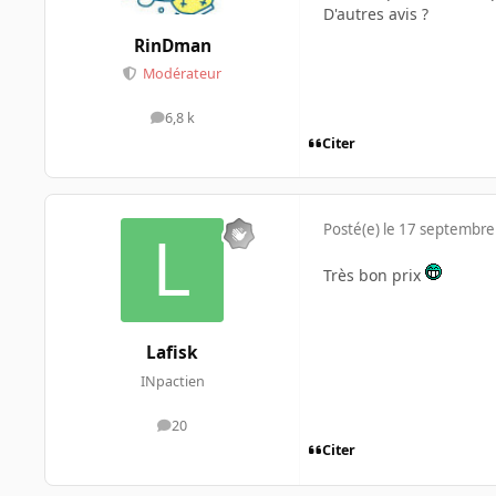
D'autres avis ?
RinDman
Modérateur
6,8 k
messages
Citer
Posté(e)
le 17 septembre
Très bon prix
Lafisk
INpactien
20
messages
Citer