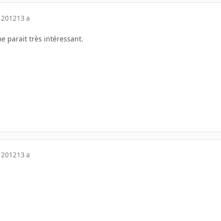
 2012
13 a
 parait très intéressant.
 2012
13 a