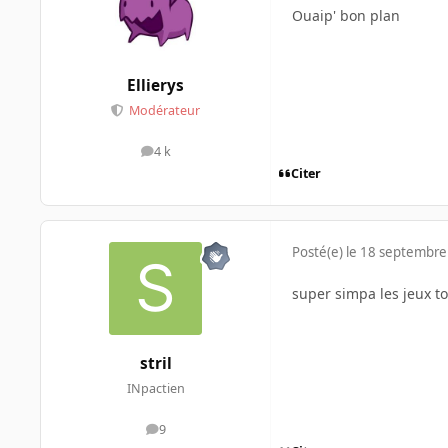
Ouaip' bon plan
Ellierys
Modérateur
4 k
messages
Citer
Posté(e)
le 18 septembre
super simpa les jeux t
stril
INpactien
9
messages