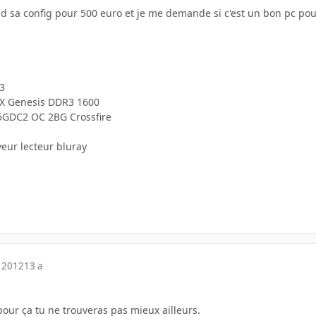
sa config pour 500 euro et je me demande si c'est un bon pc pour f
3
X Genesis DDR3 1600
5GDC2 OC 2BG Crossfire
eur lecteur bluray
 2012
13 a
pour ça tu ne trouveras pas mieux ailleurs.