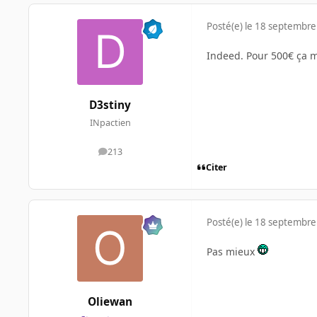
Posté(e)
le 18 septembre
Indeed. Pour 500€ ça me
D3stiny
INpactien
213
messages
Citer
Posté(e)
le 18 septembre
Pas mieux
Oliewan