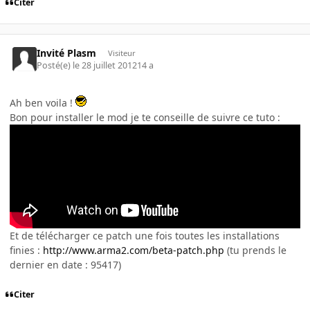
Citer
Invité Plasm
Visiteur
Posté(e)
le 28 juillet 2012
14 a
Ah ben voila !
Bon pour installer le mod je te conseille de suivre ce tuto :
Et de télécharger ce patch une fois toutes les installations
finies :
http://www.arma2.com/beta-patch.php
(tu prends le
dernier en date : 95417)
Citer