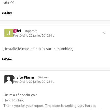
vite ^^
Citer
jeliel
INpactien
Posté(e)
le 29 juillet 2012
14 a
J'installe le mod et je suis sur le mumble :)
Citer
Invité Plasm
Visiteur
Posté(e)
le 29 juillet 2012
14 a
On m'a répondu ça :
Hello Ritchie,
Thank you for your report. The team is working very hard to