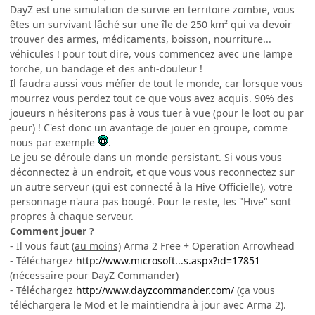
DayZ est une simulation de survie en territoire zombie, vous
êtes un survivant lâché sur une île de 250 km² qui va devoir
trouver des armes, médicaments, boisson, nourriture...
véhicules ! pour tout dire, vous commencez avec une lampe
torche, un bandage et des anti-douleur !
Il faudra aussi vous méfier de tout le monde, car lorsque vous
mourrez vous perdez tout ce que vous avez acquis. 90% des
joueurs n'hésiterons pas à vous tuer à vue (pour le loot ou par
peur) ! C'est donc un avantage de jouer en groupe, comme
nous par exemple
.
Le jeu se déroule dans un monde persistant. Si vous vous
déconnectez à un endroit, et que vous vous reconnectez sur
un autre serveur (qui est connecté à la Hive Officielle), votre
personnage n'aura pas bougé. Pour le reste, les "Hive" sont
propres à chaque serveur.
Comment jouer ?
- Il vous faut
(au moins)
Arma 2 Free + Operation Arrowhead
- Téléchargez
http://www.microsoft...s.aspx?id=17851
(nécessaire pour DayZ Commander)
- Téléchargez
http://www.dayzcommander.com/
(ça vous
téléchargera le Mod et le maintiendra à jour avec Arma 2).