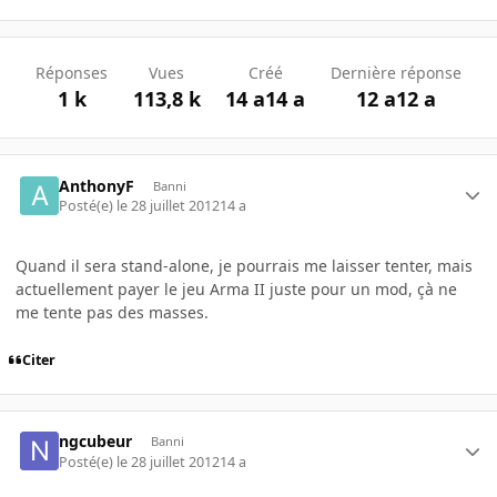
Réponses
Vues
Créé
Dernière réponse
1 k
113,8 k
14 a
14 a
12 a
12 a
AnthonyF
Banni
Posté(e)
le 28 juillet 2012
14 a
Quand il sera stand-alone, je pourrais me laisser tenter, mais
actuellement payer le jeu Arma II juste pour un mod, çà ne
me tente pas des masses.
Citer
ngcubeur
Banni
Posté(e)
le 28 juillet 2012
14 a