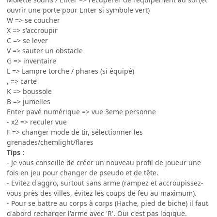
ouvrir une porte pour Enter si symbole vert)
W => se coucher
X => s'accroupir
C => se lever
V => sauter un obstacle
G => inventaire
L => Lampre torche / phares (si équipé)
, => carte
K => boussole
B => jumelles
Enter pavé numérique => vue 3eme personne
- x2 => reculer vue
F => changer mode de tir, sélectionner les
grenades/chemlight/flares
Tips :
- Je vous conseille de créer un nouveau profil de joueur une
fois en jeu pour changer de pseudo et de tête.
- Evitez d'aggro, surtout sans arme (rampez et accroupissez-
vous près des villes, évitez les coups de feu au maximum).
- Pour se battre au corps à corps (Hache, pied de biche) il faut
d'abord recharger l'arme avec 'R'. Oui c'est pas logique.