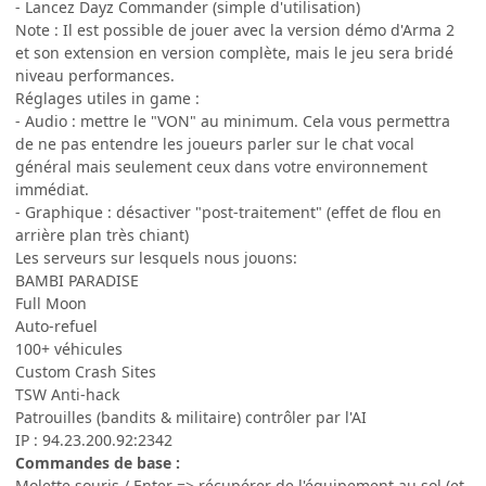
- Lancez Dayz Commander (simple d'utilisation)
Note : Il est possible de jouer avec la version démo d'Arma 2
et son extension en version complète, mais le jeu sera bridé
niveau performances.
Réglages utiles in game :
- Audio : mettre le "VON" au minimum. Cela vous permettra
de ne pas entendre les joueurs parler sur le chat vocal
général mais seulement ceux dans votre environnement
immédiat.
- Graphique : désactiver "post-traitement" (effet de flou en
arrière plan très chiant)
Les serveurs sur lesquels nous jouons:
BAMBI PARADISE
Full Moon
Auto-refuel
100+ véhicules
Custom Crash Sites
TSW Anti-hack
Patrouilles (bandits & militaire) contrôler par l'AI
IP : 94.23.200.92:2342
Commandes de base :
Molette souris / Enter => récupérer de l'équipement au sol (et