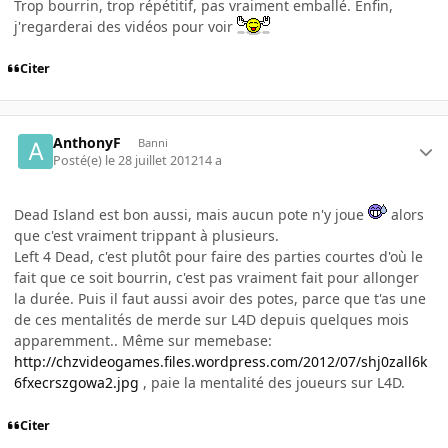
Trop bourrin, trop répétitif, pas vraiment emballé. Enfin,
j'regarderai des vidéos pour voir
Citer
AnthonyF
Banni
Posté(e)
le 28 juillet 2012
14 a
Dead Island est bon aussi, mais aucun pote n'y joue
alors
que c'est vraiment trippant à plusieurs.
Left 4 Dead, c'est plutôt pour faire des parties courtes d'où le
fait que ce soit bourrin, c'est pas vraiment fait pour allonger
la durée. Puis il faut aussi avoir des potes, parce que t'as une
de ces mentalités de merde sur L4D depuis quelques mois
apparemment.. Même sur memebase:
http://chzvideogames.files.wordpress.com/2012/07/shj0zall6k
6fxecrszgowa2.jpg
, paie la mentalité des joueurs sur L4D.
Citer