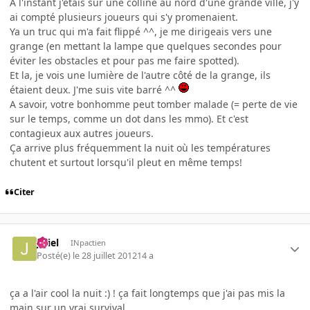
A l'instant j'étais sur une colline au nord d'une grande ville, j'y
ai compté plusieurs joueurs qui s'y promenaient.
Ya un truc qui m'a fait flippé ^^, je me dirigeais vers une
grange (en mettant la lampe que quelques secondes pour
éviter les obstacles et pour pas me faire spotted).
Et la, je vois une lumière de l'autre côté de la grange, ils
étaient deux. J'me suis vite barré ^^
A savoir, votre bonhomme peut tomber malade (= perte de vie
sur le temps, comme un dot dans les mmo). Et c'est
contagieux aux autres joueurs.
Ça arrive plus fréquemment la nuit où les températures
chutent et surtout lorsqu'il pleut en même temps!
Citer
jeliel
INpactien
Posté(e)
le 28 juillet 2012
14 a
ça a l'air cool la nuit :) ! ça fait longtemps que j'ai pas mis la
main sur un vrai survival.