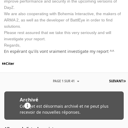
improve performance and security in the upcoming versions of
DayZ.
We are also cooperating with Bohemia Interactive, the makers of
ARMA 2, as well as the developer of BattlEye in order to find
solutions.
Please rest assured that we take this very seriously and will
investigate your report.
Regards,
En espérant qu'ils vont vraiment investigate my report ^^
Citer
PAGE 1 SUR 41
SUIVANT
Archivé
Ce sujet est désormais archivé et ne peut plus
recevoir de nouvelles réponses.