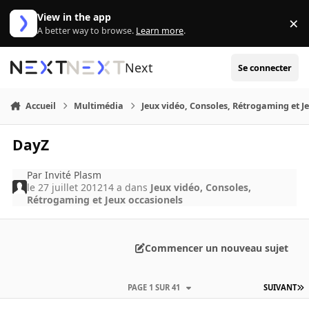
Aller au contenu
View in the app
×
Di
A better way to browse.
Learn more
.
Next
Se connecter
Accueil
Multimédia
Jeux vidéo, Consoles, Rétrogaming et J
DayZ
Par
Invité Plasm
le 27 juillet 2012
14 a
dans
Jeux vidéo, Consoles,
Rétrogaming et Jeux occasionels
Commencer un nouveau sujet
PAGE 1 SUR 41
SUIVANT