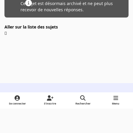
Ce sujet est désormais archivé et ne peut plus
recevoir de nouvelles réponses.
Aller sur la liste des sujets
Light Mode
Dark Mode
System Preference
Se connecter
S’inscrire
Rechercher
Menu
Langue
Cookies
Powered by
Invision Community