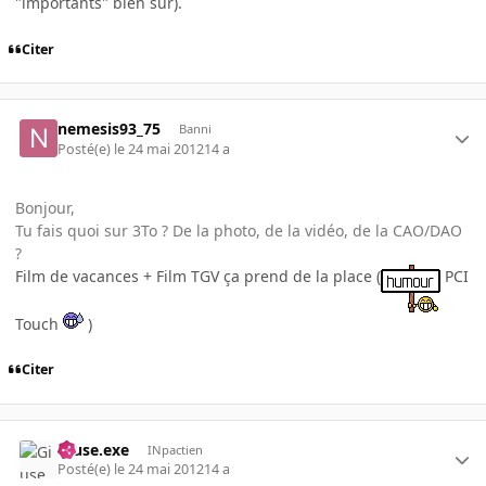
"importants" bien sur).
Citer
nemesis93_75
Banni
Posté(e)
le 24 mai 2012
14 a
Bonjour,
Tu fais quoi sur 3To ? De la photo, de la vidéo, de la CAO/DAO
?
Film de vacances + Film TGV ça prend de la place (
PCI
Touch
)
Citer
Giuse.exe
INpactien
Posté(e)
le 24 mai 2012
14 a