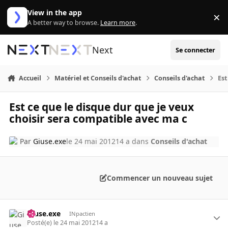
Aller au contenu
View in the app
×
Di
A better way to browse.
Learn more
.
Next
Se connecter
Accueil
Matériel et Conseils d'achat
Conseils d'achat
Est
Est ce que le disque dur que je veux
choisir sera compatible avec ma c
Par
Giuse.exe
le 24 mai 2012
14 a
dans
Conseils d'achat
Commencer un nouveau sujet
Giuse.exe
INpactien
Posté(e)
le 24 mai 2012
14 a