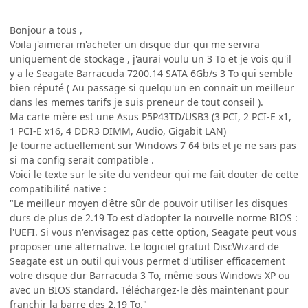
Bonjour a tous ,
Voila j'aimerai m'acheter un disque dur qui me servira
uniquement de stockage , j'aurai voulu un 3 To et je vois qu'il
y a le Seagate Barracuda 7200.14 SATA 6Gb/s 3 To qui semble
bien réputé ( Au passage si quelqu'un en connait un meilleur
dans les memes tarifs je suis preneur de tout conseil ).
Ma carte mère est une Asus P5P43TD/USB3 (3 PCI, 2 PCI-E x1,
1 PCI-E x16, 4 DDR3 DIMM, Audio, Gigabit LAN)
Je tourne actuellement sur Windows 7 64 bits et je ne sais pas
si ma config serait compatible .
Voici le texte sur le site du vendeur qui me fait douter de cette
compatibilité native :
"Le meilleur moyen d'être sûr de pouvoir utiliser les disques
durs de plus de 2.19 To est d'adopter la nouvelle norme BIOS :
l'UEFI. Si vous n'envisagez pas cette option, Seagate peut vous
proposer une alternative. Le logiciel gratuit DiscWizard de
Seagate est un outil qui vous permet d'utiliser efficacement
votre disque dur Barracuda 3 To, même sous Windows XP ou
avec un BIOS standard. Téléchargez-le dès maintenant pour
franchir la barre des 2.19 To."