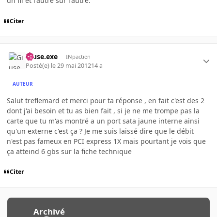
un fil et l'autre sur l'autre.
Citer
Giuse.exe
INpactien
Posté(e)
le 29 mai 2012
14 a
AUTEUR
Salut treflemard et merci pour ta réponse , en fait c'est des 2
dont j'ai besoin et tu as bien fait , si je ne me trompe pas la
carte que tu m'as montré a un port sata jaune interne ainsi
qu'un externe c'est ça ? Je me suis laissé dire que le débit
n'est pas fameux en PCI express 1X mais pourtant je vois que
ça atteind 6 gbs sur la fiche technique
Citer
Archivé