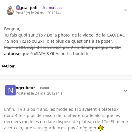
digital-jedi
Stormtrooper
Posté(e)
le 24 mai 2012
14 a
Bonjour,
Tu fais quoi sur 3To ? De la photo, de la vidéo, de la CAO/DAO
? Sinon 1x2To ou 2x1To et plus de questions à se poser.
Pour le DD, déjà il sera divisé par 2 en débit puisque ta CM
autorise
que 6 xSATA 3 Gb/s ports
. boulette
Citer
ngcubeur
Banni
Posté(e)
le 24 mai 2012
14 a
Enfin, il y a 3 ou 4 ans, les modèles 1To avaient 4 plateaux
donc 4 fois plus de raison de tomber en rade alors que les
derniers modèles en date dispose de plateau de 1To. Et même
avec cela, une sauvegarde n'est pas à négliger