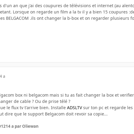
lus d'un an que j'ai des coupures de télévisions et internet (au alen
etant. Lorsque on regarde un film a la tv il y a bien 15 coupures :de
ces BELGACOM .ils ont changer la b-box et on regarder plusieurs fois
4 a
lgacom box ni belgacom mais si tu as fait changer la box et verifier 
hanger de cable ? Ou de prise télé ?
e le flux tv t'arrive bien. Installe
ADSLTV
sur ton pc et regarde les
ut dire que le support Belgacom doit revoir sa copie...
2012
14 a
par Oliewan