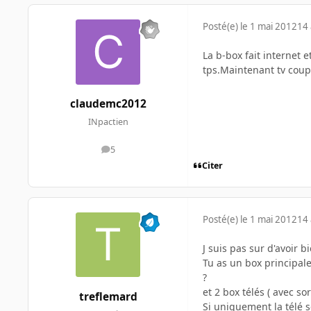
Posté(e)
le 1 mai 2012
14 
La b-box fait internet e
tps.Maintenant tv coup
claudemc2012
INpactien
5
messages
Citer
Posté(e)
le 1 mai 2012
14 
J suis pas sur d'avoir b
Tu as un box principale 
?
et 2 box télés ( avec sor
treflemard
Si uniquement la télé se