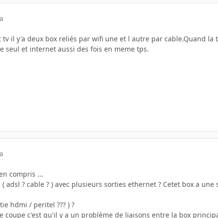
a
t tv il y'a deux box reliés par wifi une et l autre par cable.Quand l
e seul et internet aussi des fois en meme tps.
a
ien compris ...
( adsl ? cable ? ) avec plusieurs sorties ethernet ? Cetet box a une s
tie hdmi / peritel ??? ) ?
 coupe c'est qu'il y a un problème de liaisons entre la box principal