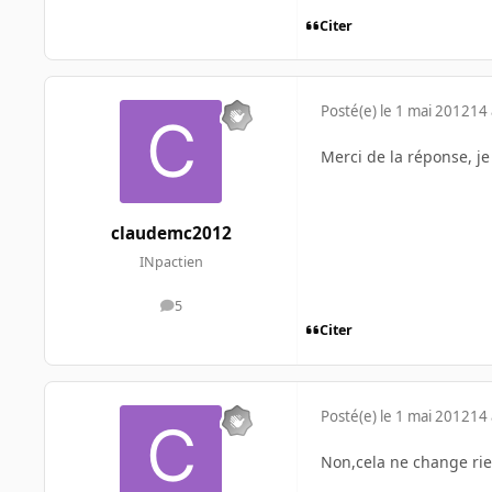
Citer
Posté(e)
le 1 mai 2012
14 
Merci de la réponse, je v
claudemc2012
INpactien
5
messages
Citer
Posté(e)
le 1 mai 2012
14 
Non,cela ne change rien