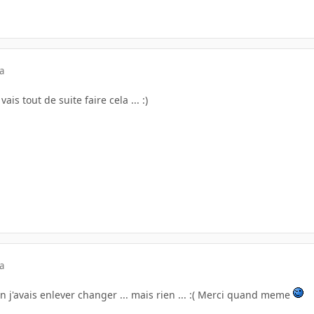
a
ais tout de suite faire cela ... :)
a
 j'avais enlever changer ... mais rien ... :( Merci quand meme