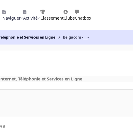
Naviguer
Activité
Classement
Clubs
Chatbox
Téléphonie et Services en Ligne
Belgacom -___-
nternet, Téléphonie et Services en Ligne
4 a