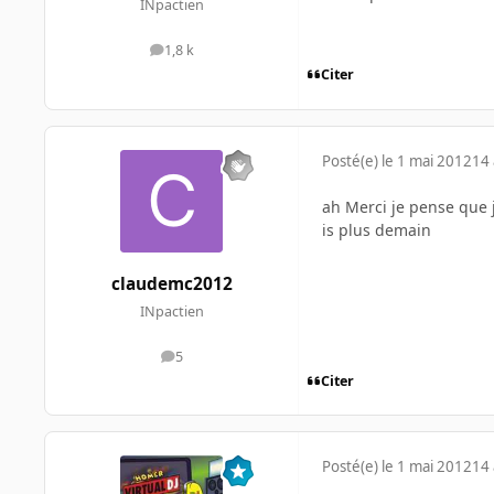
INpactien
1,8 k
messages
Citer
Posté(e)
le 1 mai 2012
14 
ah Merci je pense que j'a
is plus demain
claudemc2012
INpactien
5
messages
Citer
Posté(e)
le 1 mai 2012
14 