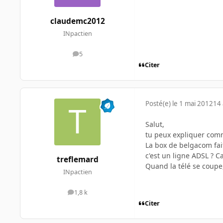
claudemc2012
INpactien
5
messages
Citer
Posté(e)
le 1 mai 2012
14 
Salut,
tu peux expliquer comm
La box de belgacom fait 
c'est un ligne ADSL ? C
treflemard
Quand la télé se coupe, 
INpactien
1,8 k
messages
Citer