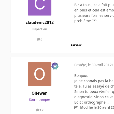
Bjr a tous , cela fait p
en plus et cela est emb
plusieurs fois les servi
problème ???
claudemc2012
INpactien
5
messages
Citer
Posté(e)
le 30 avril 2012
1
Bonjour,
Je ne connais pas la be
télé. Tu as essayé de c
Sinon tu peux vérifier qu
Oliewan
diagnostic. Sinon ca ve
Stormtrooper
Edit : orthographe...
Modifié
le 30 avril 
3 k
messages