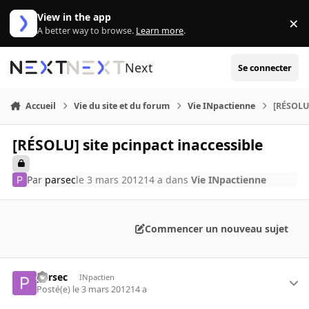
Aller au contenu
View in the app
×
Di
A better way to browse.
Learn more
.
Next
Se connecter
Accueil
Vie du site et du forum
Vie INpactienne
[RÉSOLU]
[RÉSOLU] site pcinpact inaccessible
Par
parsec
le 3 mars 2012
14 a
dans
Vie INpactienne
Commencer un nouveau sujet
parsec
INpactien
Posté(e)
le 3 mars 2012
14 a