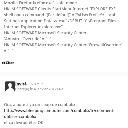
Mozilla Firefox firefox.exe” -safe-mode
HKLM SOFTWARE Clients StartMenuInternet IEXPLORE.EXE
shell open command “(Par défaut)” = “%UserProfile% Local
Settings Application Data vz.exe” /DÉBUT “C:\Program Files
Internet Explorer iexplore.exe”
HKLM SOFTWARE Microsoft Security Center
“AntiVirusOverride” = “1″
HKLM SOFTWARE Microsoft Security Center “FirewallOverride”
= “1″
Citer
Invité
Visiteur
Posté(e)
le 4 janvier 2012
14 a
Oui, ajoute à ça un coup de combofix :
http://www.bleepingcomputer.com/combofix/fr/comment-
utiliser-combofix
et ça devrait être OK