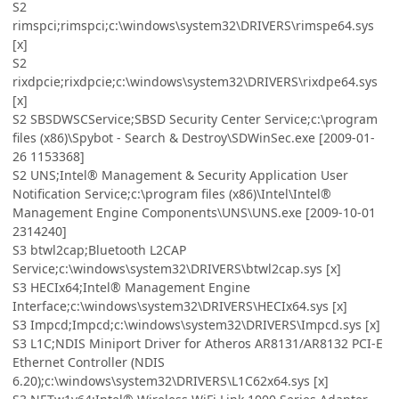
S2
rimspci;rimspci;c:\windows\system32\DRIVERS\rimspe64.sys
[x]
S2
rixdpcie;rixdpcie;c:\windows\system32\DRIVERS\rixdpe64.sys
[x]
S2 SBSDWSCService;SBSD Security Center Service;c:\program
files (x86)\Spybot - Search & Destroy\SDWinSec.exe [2009-01-
26 1153368]
S2 UNS;Intel® Management & Security Application User
Notification Service;c:\program files (x86)\Intel\Intel®
Management Engine Components\UNS\UNS.exe [2009-10-01
2314240]
S3 btwl2cap;Bluetooth L2CAP
Service;c:\windows\system32\DRIVERS\btwl2cap.sys [x]
S3 HECIx64;Intel® Management Engine
Interface;c:\windows\system32\DRIVERS\HECIx64.sys [x]
S3 Impcd;Impcd;c:\windows\system32\DRIVERS\Impcd.sys [x]
S3 L1C;NDIS Miniport Driver for Atheros AR8131/AR8132 PCI-E
Ethernet Controller (NDIS
6.20);c:\windows\system32\DRIVERS\L1C62x64.sys [x]