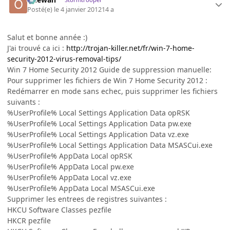
Posté(e)
le 4 janvier 2012
14 a
Salut et bonne année :)
J'ai trouvé ca ici :
http://trojan-killer.net/fr/win-7-home-
security-2012-virus-removal-tips/
Win 7 Home Security 2012 Guide de suppression manuelle:
Pour supprimer les fichiers de Win 7 Home Security 2012 :
Redémarrer en mode sans echec, puis supprimer les fichiers
suivants :
%UserProfile% Local Settings Application Data opRSK
%UserProfile% Local Settings Application Data pw.exe
%UserProfile% Local Settings Application Data vz.exe
%UserProfile% Local Settings Application Data MSASCui.exe
%UserProfile% AppData Local opRSK
%UserProfile% AppData Local pw.exe
%UserProfile% AppData Local vz.exe
%UserProfile% AppData Local MSASCui.exe
Supprimer les entrees de registres suivantes :
HKCU Software Classes pezfile
HKCR pezfile