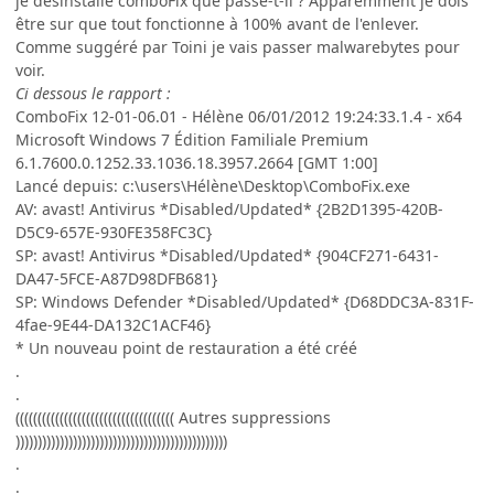
je désinstalle comboFix que passe-t-il ? Apparemment je dois
être sur que tout fonctionne à 100% avant de l'enlever.
Comme suggéré par Toini je vais passer malwarebytes pour
voir.
Ci dessous le rapport :
ComboFix 12-01-06.01 - Hélène 06/01/2012 19:24:33.1.4 - x64
Microsoft Windows 7 Édition Familiale Premium
6.1.7600.0.1252.33.1036.18.3957.2664 [GMT 1:00]
Lancé depuis: c:\users\Hélène\Desktop\ComboFix.exe
AV: avast! Antivirus *Disabled/Updated* {2B2D1395-420B-
D5C9-657E-930FE358FC3C}
SP: avast! Antivirus *Disabled/Updated* {904CF271-6431-
DA47-5FCE-A87D98DFB681}
SP: Windows Defender *Disabled/Updated* {D68DDC3A-831F-
4fae-9E44-DA132C1ACF46}
* Un nouveau point de restauration a été créé
.
.
(((((((((((((((((((((((((((((((((((( Autres suppressions
))))))))))))))))))))))))))))))))))))))))))))))))
.
.