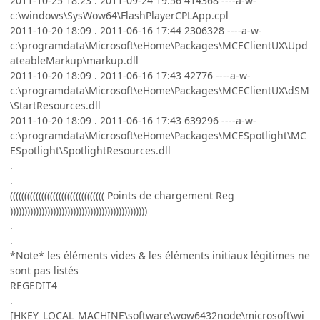
2011-10-25 18:23 . 2011-09-24 19:56 414368 ----a-w-
c:\windows\SysWow64\FlashPlayerCPLApp.cpl
2011-10-20 18:09 . 2011-06-16 17:44 2306328 ----a-w-
c:\programdata\Microsoft\eHome\Packages\MCEClientUX\Upd
ateableMarkup\markup.dll
2011-10-20 18:09 . 2011-06-16 17:43 42776 ----a-w-
c:\programdata\Microsoft\eHome\Packages\MCEClientUX\dSM
\StartResources.dll
2011-10-20 18:09 . 2011-06-16 17:43 639296 ----a-w-
c:\programdata\Microsoft\eHome\Packages\MCESpotlight\MC
ESpotlight\SpotlightResources.dll
.
.
((((((((((((((((((((((((((((((((( Points de chargement Reg
))))))))))))))))))))))))))))))))))))))))))))))))
.
.
*Note* les éléments vides & les éléments initiaux légitimes ne
sont pas listés
REGEDIT4
.
[HKEY_LOCAL_MACHINE\software\wow6432node\microsoft\wi