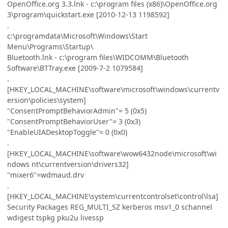
OpenOffice.org 3.3.lnk - c:\program files (x86)\OpenOffice.org
3\program\quickstart.exe [2010-12-13 1198592]
.
c:\programdata\Microsoft\Windows\Start
Menu\Programs\Startup\
Bluetooth.lnk - c:\program files\WIDCOMM\Bluetooth
Software\BTTray.exe [2009-7-2 1079584]
.
[HKEY_LOCAL_MACHINE\software\microsoft\windows\currentv
ersion\policies\system]
"ConsentPromptBehaviorAdmin"= 5 (0x5)
"ConsentPromptBehaviorUser"= 3 (0x3)
"EnableUIADesktopToggle"= 0 (0x0)
.
[HKEY_LOCAL_MACHINE\software\wow6432node\microsoft\wi
ndows nt\currentversion\drivers32]
"mixer6"=wdmaud.drv
.
[HKEY_LOCAL_MACHINE\system\currentcontrolset\control\lsa]
Security Packages REG_MULTI_SZ kerberos msv1_0 schannel
wdigest tspkg pku2u livessp