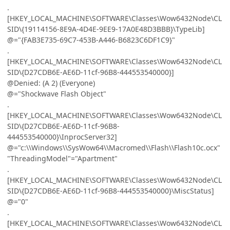
.
[HKEY_LOCAL_MACHINE\SOFTWARE\Classes\Wow6432Node\CL
SID\{19114156-8E9A-4D4E-9EE9-17A0E48D3BBB}\TypeLib]
@="{FAB3E735-69C7-453B-A446-B6823C6DF1C9}"
.
[HKEY_LOCAL_MACHINE\SOFTWARE\Classes\Wow6432Node\CL
SID\{D27CDB6E-AE6D-11cf-96B8-444553540000}]
@Denied: (A 2) (Everyone)
@="Shockwave Flash Object"
.
[HKEY_LOCAL_MACHINE\SOFTWARE\Classes\Wow6432Node\CL
SID\{D27CDB6E-AE6D-11cf-96B8-
444553540000}\InprocServer32]
@="c:\\Windows\\SysWow64\\Macromed\\Flash\\Flash10c.ocx"
"ThreadingModel"="Apartment"
.
[HKEY_LOCAL_MACHINE\SOFTWARE\Classes\Wow6432Node\CL
SID\{D27CDB6E-AE6D-11cf-96B8-444553540000}\MiscStatus]
@="0"
.
[HKEY_LOCAL_MACHINE\SOFTWARE\Classes\Wow6432Node\CL