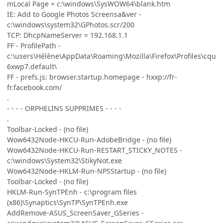
mLocal Page = c:\windows\SysWOW64\blank.htm
IE: Add to Google Photos Screensa&ver -
c:\windows\system32\GPhotos.scr/200
TCP: DhcpNameServer = 192.168.1.1
FF - ProfilePath -
c:\users\Hélène\AppData\Roaming\Mozilla\Firefox\Profiles\cqu
6xwp7.default\
FF - prefs.js: browser.startup.homepage - hxxp://fr-
fr.facebook.com/
.
- - - - ORPHELINS SUPPRIMES - - - -
.
Toolbar-Locked - (no file)
Wow6432Node-HKCU-Run-AdobeBridge - (no file)
Wow6432Node-HKCU-Run-RESTART_STICKY_NOTES -
c:\windows\System32\StikyNot.exe
Wow6432Node-HKLM-Run-NPSStartup - (no file)
Toolbar-Locked - (no file)
HKLM-Run-SynTPEnh - c:\program files
(x86)\Synaptics\SynTP\SynTPEnh.exe
AddRemove-ASUS_ScreenSaver_GSeries -