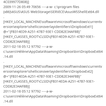
4C039977D808}]
2009-11-26 05:49 70656 ----a-w- c:\program files
(x86)\ASUS\ASUS WebStorage\SERVICE\AsusWSShellExt64.dll
.
[HKEY_LOCAL_MACHINE\software\microsoft\windows\currentv
ersion\explorer\shelliconoverlayidentifiers\DropboxExt1]
@="{FB314ED9-A251-47B7-93E1-CDD82E34AF8B}"
[HKEY_CLASSES_ROOT\CLSID\{FB314ED9-A251-47B7-93E1-
CDD82E34AF8B}]
2011-02-18 05:12 97792 ----a-w-
c:\users\Hélène\AppData\Roaming\Dropbox\bin\DropboxExt64
.14.dll
.
[HKEY_LOCAL_MACHINE\software\microsoft\windows\currentv
ersion\explorer\shelliconoverlayidentifiers\DropboxExt2]
@="{FB314EDA-A251-47B7-93E1-CDD82E34AF8B}"
[HKEY_CLASSES_ROOT\CLSID\{FB314EDA-A251-47B7-93E1-
CDD82E34AF8B}]
2011-02-18 05:12 97792 ----a-w-
c:\users\Hélène\AppData\Roaming\Dropbox\bin\DropboxExt64
.14.dll