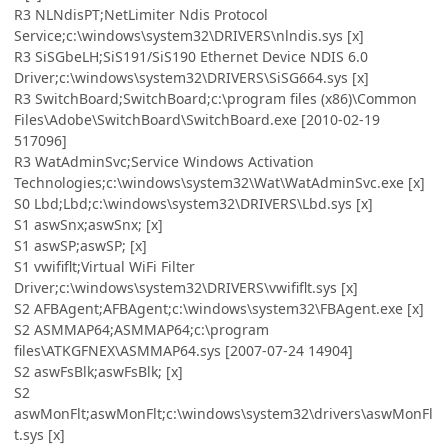
R3 NLNdisPT;NetLimiter Ndis Protocol
Service;c:\windows\system32\DRIVERS\nlndis.sys [x]
R3 SiSGbeLH;SiS191/SiS190 Ethernet Device NDIS 6.0
Driver;c:\windows\system32\DRIVERS\SiSG664.sys [x]
R3 SwitchBoard;SwitchBoard;c:\program files (x86)\Common
Files\Adobe\SwitchBoard\SwitchBoard.exe [2010-02-19
517096]
R3 WatAdminSvc;Service Windows Activation
Technologies;c:\windows\system32\Wat\WatAdminSvc.exe [x]
S0 Lbd;Lbd;c:\windows\system32\DRIVERS\Lbd.sys [x]
S1 aswSnx;aswSnx; [x]
S1 aswSP;aswSP; [x]
S1 vwififlt;Virtual WiFi Filter
Driver;c:\windows\system32\DRIVERS\vwififlt.sys [x]
S2 AFBAgent;AFBAgent;c:\windows\system32\FBAgent.exe [x]
S2 ASMMAP64;ASMMAP64;c:\program
files\ATKGFNEX\ASMMAP64.sys [2007-07-24 14904]
S2 aswFsBlk;aswFsBlk; [x]
S2
aswMonFlt;aswMonFlt;c:\windows\system32\drivers\aswMonFl
t.sys [x]