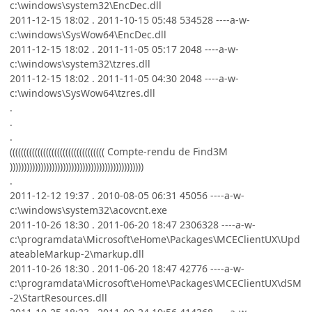
c:\windows\system32\EncDec.dll
2011-12-15 18:02 . 2011-10-15 05:48 534528 ----a-w-
c:\windows\SysWow64\EncDec.dll
2011-12-15 18:02 . 2011-11-05 05:17 2048 ----a-w-
c:\windows\system32\tzres.dll
2011-12-15 18:02 . 2011-11-05 04:30 2048 ----a-w-
c:\windows\SysWow64\tzres.dll
.
.
.
(((((((((((((((((((((((((((((((((( Compte-rendu de Find3M
))))))))))))))))))))))))))))))))))))))))))))))))
.
2011-12-12 19:37 . 2010-08-05 06:31 45056 ----a-w-
c:\windows\system32\acovcnt.exe
2011-10-26 18:30 . 2011-06-20 18:47 2306328 ----a-w-
c:\programdata\Microsoft\eHome\Packages\MCEClientUX\Upd
ateableMarkup-2\markup.dll
2011-10-26 18:30 . 2011-06-20 18:47 42776 ----a-w-
c:\programdata\Microsoft\eHome\Packages\MCEClientUX\dSM
-2\StartResources.dll