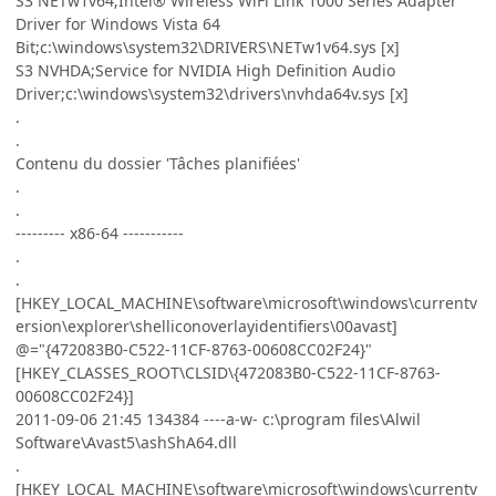
S3 NETw1v64;Intel® Wireless WiFi Link 1000 Series Adapter
Driver for Windows Vista 64
Bit;c:\windows\system32\DRIVERS\NETw1v64.sys [x]
S3 NVHDA;Service for NVIDIA High Definition Audio
Driver;c:\windows\system32\drivers\nvhda64v.sys [x]
.
.
Contenu du dossier 'Tâches planifiées'
.
.
--------- x86-64 -----------
.
.
[HKEY_LOCAL_MACHINE\software\microsoft\windows\currentv
ersion\explorer\shelliconoverlayidentifiers\00avast]
@="{472083B0-C522-11CF-8763-00608CC02F24}"
[HKEY_CLASSES_ROOT\CLSID\{472083B0-C522-11CF-8763-
00608CC02F24}]
2011-09-06 21:45 134384 ----a-w- c:\program files\Alwil
Software\Avast5\ashShA64.dll
.
[HKEY_LOCAL_MACHINE\software\microsoft\windows\currentv