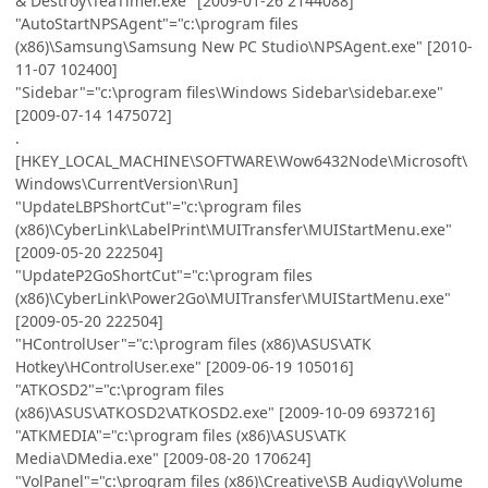
& Destroy\TeaTimer.exe" [2009-01-26 2144088]
"AutoStartNPSAgent"="c:\program files
(x86)\Samsung\Samsung New PC Studio\NPSAgent.exe" [2010-
11-07 102400]
"Sidebar"="c:\program files\Windows Sidebar\sidebar.exe"
[2009-07-14 1475072]
.
[HKEY_LOCAL_MACHINE\SOFTWARE\Wow6432Node\Microsoft\
Windows\CurrentVersion\Run]
"UpdateLBPShortCut"="c:\program files
(x86)\CyberLink\LabelPrint\MUITransfer\MUIStartMenu.exe"
[2009-05-20 222504]
"UpdateP2GoShortCut"="c:\program files
(x86)\CyberLink\Power2Go\MUITransfer\MUIStartMenu.exe"
[2009-05-20 222504]
"HControlUser"="c:\program files (x86)\ASUS\ATK
Hotkey\HControlUser.exe" [2009-06-19 105016]
"ATKOSD2"="c:\program files
(x86)\ASUS\ATKOSD2\ATKOSD2.exe" [2009-10-09 6937216]
"ATKMEDIA"="c:\program files (x86)\ASUS\ATK
Media\DMedia.exe" [2009-08-20 170624]
"VolPanel"="c:\program files (x86)\Creative\SB Audigy\Volume