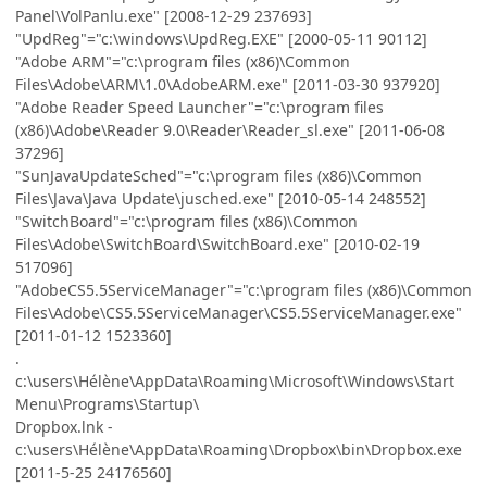
Panel\VolPanlu.exe" [2008-12-29 237693]
"UpdReg"="c:\windows\UpdReg.EXE" [2000-05-11 90112]
"Adobe ARM"="c:\program files (x86)\Common
Files\Adobe\ARM\1.0\AdobeARM.exe" [2011-03-30 937920]
"Adobe Reader Speed Launcher"="c:\program files
(x86)\Adobe\Reader 9.0\Reader\Reader_sl.exe" [2011-06-08
37296]
"SunJavaUpdateSched"="c:\program files (x86)\Common
Files\Java\Java Update\jusched.exe" [2010-05-14 248552]
"SwitchBoard"="c:\program files (x86)\Common
Files\Adobe\SwitchBoard\SwitchBoard.exe" [2010-02-19
517096]
"AdobeCS5.5ServiceManager"="c:\program files (x86)\Common
Files\Adobe\CS5.5ServiceManager\CS5.5ServiceManager.exe"
[2011-01-12 1523360]
.
c:\users\Hélène\AppData\Roaming\Microsoft\Windows\Start
Menu\Programs\Startup\
Dropbox.lnk -
c:\users\Hélène\AppData\Roaming\Dropbox\bin\Dropbox.exe
[2011-5-25 24176560]