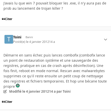
J'avais lu que win 7 pouvait bloquer les .exe, il n'y aura pas de
prob au lancement de trojan killer ?
Citer
Toini
Banni
Posté(e)
le 4 janvier 2012
14 a
Démarre en sans échec puis lances combofix (combofix lance
un point de restauration système et une sauvegarde des
registres, pratique en cas de crash après désinfection). Une
fois finit, reboot en mode normal. Rescan avec malwarebytes
supprimes ce qu'il reste ensuite un petit coup de nettoyage
des registres et fichiers temporaires. Et hop une bécane toute
propre
Modifié
le 4 janvier 2012
14 a
par Toini
Citer