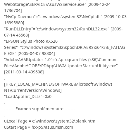
WebStorage\SERVICE\AsusWSService.exe" [2009-12-24
1736704]
"NvCplDaemon"="c:\windows\system32\NvCpl.dll" [2009-10-03
16395880]
"RunDLLEntry"="c:\windows\system32\RunDLL32.exe" [2009-
07-14 45568]
"EPSON Stylus Photo RX520
Series"="c:\windows\system32\spool\DRIVERS\x64\3\E_FATIAG
E.EXE" [2005-04-07 98304]
"AdobeAAMUpdater-1.0"="c:\program files (x86)\Common
Files\Adobe\OOBE\PDApp\UWA\UpdaterStartupUtility.exe"
[2011-09-14 499608]
.
[HKEY_LOCAL_MACHINE\SOFTWARE\Microsoft\Windows
NT\CurrentVersion\Windows]
"LoadAppInit_DLLs"=0x0
.
------- Examen supplémentaire -------
.
uLocal Page = c:\windows\system32\blank.htm
uStart Page = hxxp://asus.msn.com