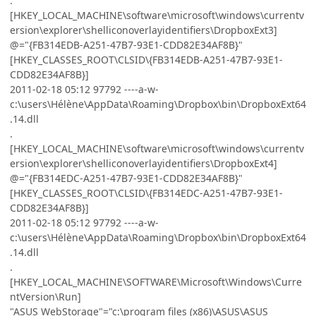
.
[HKEY_LOCAL_MACHINE\software\microsoft\windows\currentv
ersion\explorer\shelliconoverlayidentifiers\DropboxExt3]
@="{FB314EDB-A251-47B7-93E1-CDD82E34AF8B}"
[HKEY_CLASSES_ROOT\CLSID\{FB314EDB-A251-47B7-93E1-
CDD82E34AF8B}]
2011-02-18 05:12 97792 ----a-w-
c:\users\Hélène\AppData\Roaming\Dropbox\bin\DropboxExt64
.14.dll
.
[HKEY_LOCAL_MACHINE\software\microsoft\windows\currentv
ersion\explorer\shelliconoverlayidentifiers\DropboxExt4]
@="{FB314EDC-A251-47B7-93E1-CDD82E34AF8B}"
[HKEY_CLASSES_ROOT\CLSID\{FB314EDC-A251-47B7-93E1-
CDD82E34AF8B}]
2011-02-18 05:12 97792 ----a-w-
c:\users\Hélène\AppData\Roaming\Dropbox\bin\DropboxExt64
.14.dll
.
[HKEY_LOCAL_MACHINE\SOFTWARE\Microsoft\Windows\Curre
ntVersion\Run]
"ASUS WebStorage"="c:\program files (x86)\ASUS\ASUS