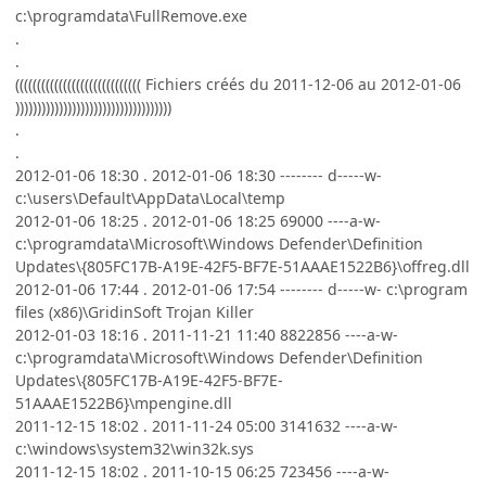
c:\programdata\FullRemove.exe
.
.
((((((((((((((((((((((((((((( Fichiers créés du 2011-12-06 au 2012-01-06
))))))))))))))))))))))))))))))))))))
.
.
2012-01-06 18:30 . 2012-01-06 18:30 -------- d-----w-
c:\users\Default\AppData\Local\temp
2012-01-06 18:25 . 2012-01-06 18:25 69000 ----a-w-
c:\programdata\Microsoft\Windows Defender\Definition
Updates\{805FC17B-A19E-42F5-BF7E-51AAAE1522B6}\offreg.dll
2012-01-06 17:44 . 2012-01-06 17:54 -------- d-----w- c:\program
files (x86)\GridinSoft Trojan Killer
2012-01-03 18:16 . 2011-11-21 11:40 8822856 ----a-w-
c:\programdata\Microsoft\Windows Defender\Definition
Updates\{805FC17B-A19E-42F5-BF7E-
51AAAE1522B6}\mpengine.dll
2011-12-15 18:02 . 2011-11-24 05:00 3141632 ----a-w-
c:\windows\system32\win32k.sys
2011-12-15 18:02 . 2011-10-15 06:25 723456 ----a-w-