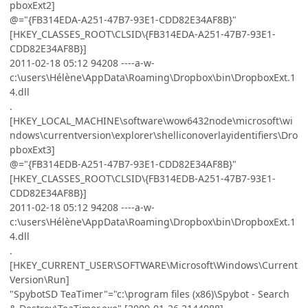
pboxExt2]
@="{FB314EDA-A251-47B7-93E1-CDD82E34AF8B}"
[HKEY_CLASSES_ROOT\CLSID\{FB314EDA-A251-47B7-93E1-
CDD82E34AF8B}]
2011-02-18 05:12 94208 ----a-w-
c:\users\Hélène\AppData\Roaming\Dropbox\bin\DropboxExt.1
4.dll
.
[HKEY_LOCAL_MACHINE\software\wow6432node\microsoft\wi
ndows\currentversion\explorer\shelliconoverlayidentifiers\Dro
pboxExt3]
@="{FB314EDB-A251-47B7-93E1-CDD82E34AF8B}"
[HKEY_CLASSES_ROOT\CLSID\{FB314EDB-A251-47B7-93E1-
CDD82E34AF8B}]
2011-02-18 05:12 94208 ----a-w-
c:\users\Hélène\AppData\Roaming\Dropbox\bin\DropboxExt.1
4.dll
.
[HKEY_CURRENT_USER\SOFTWARE\Microsoft\Windows\Current
Version\Run]
"SpybotSD TeaTimer"="c:\program files (x86)\Spybot - Search