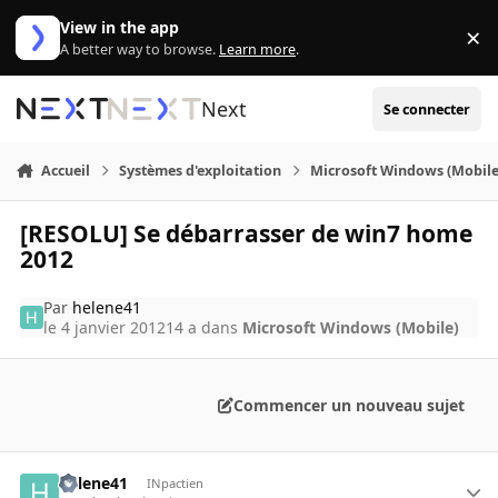
Aller au contenu
View in the app
×
Di
A better way to browse.
Learn more
.
Next
Se connecter
Accueil
Systèmes d'exploitation
Microsoft Windows (Mobile
[RESOLU] Se débarrasser de win7 home
2012
Par
helene41
le 4 janvier 2012
14 a
dans
Microsoft Windows (Mobile)
Commencer un nouveau sujet
helene41
INpactien