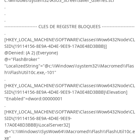
c:\windows\system32\ASUS_ScreenSaver_GSeries.scr
.
.
.
--------------------- CLES DE REGISTRE BLOQUEES ---------------------
.
[HKEY_LOCAL_MACHINE\SOFTWARE\Classes\Wow6432Node\CL
SID\{19114156-8E9A-4D4E-9EE9-17A0E48D3BBB}]
@Denied: (A 2) (Everyone)
@="FlashBroker"
"LocalizedString"="@c:\\Windows\\system32\\Macromed\\Flas
h\\FlashUtil10c.exe,-101"
.
[HKEY_LOCAL_MACHINE\SOFTWARE\Classes\Wow6432Node\CL
SID\{19114156-8E9A-4D4E-9EE9-17A0E48D3BBB}\Elevation]
"Enabled"=dword:00000001
.
[HKEY_LOCAL_MACHINE\SOFTWARE\Classes\Wow6432Node\CL
SID\{19114156-8E9A-4D4E-9EE9-
17A0E48D3BBB}\LocalServer32]
@="c:\\Windows\\SysWow64\\Macromed\\Flash\\FlashUtil10c.e
xe"