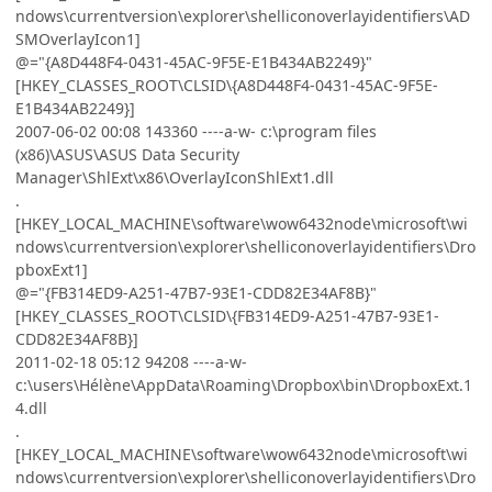
ndows\currentversion\explorer\shelliconoverlayidentifiers\AD
SMOverlayIcon1]
@="{A8D448F4-0431-45AC-9F5E-E1B434AB2249}"
[HKEY_CLASSES_ROOT\CLSID\{A8D448F4-0431-45AC-9F5E-
E1B434AB2249}]
2007-06-02 00:08 143360 ----a-w- c:\program files
(x86)\ASUS\ASUS Data Security
Manager\ShlExt\x86\OverlayIconShlExt1.dll
.
[HKEY_LOCAL_MACHINE\software\wow6432node\microsoft\wi
ndows\currentversion\explorer\shelliconoverlayidentifiers\Dro
pboxExt1]
@="{FB314ED9-A251-47B7-93E1-CDD82E34AF8B}"
[HKEY_CLASSES_ROOT\CLSID\{FB314ED9-A251-47B7-93E1-
CDD82E34AF8B}]
2011-02-18 05:12 94208 ----a-w-
c:\users\Hélène\AppData\Roaming\Dropbox\bin\DropboxExt.1
4.dll
.
[HKEY_LOCAL_MACHINE\software\wow6432node\microsoft\wi
ndows\currentversion\explorer\shelliconoverlayidentifiers\Dro