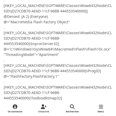
.
[HKEY_LOCAL_MACHINE\SOFTWARE\Classes\Wow6432Node\CL
SID\{D27CDB70-AE6D-11cf-96B8-444553540000}]
@Denied: (A 2) (Everyone)
@="Macromedia Flash Factory Object"
.
[HKEY_LOCAL_MACHINE\SOFTWARE\Classes\Wow6432Node\CL
SID\{D27CDB70-AE6D-11cf-96B8-
444553540000}\InprocServer32]
@="c:\\Windows\\SysWow64\\Macromed\\Flash\\Flash10c.ocx"
"ThreadingModel"="Apartment"
.
[HKEY_LOCAL_MACHINE\SOFTWARE\Classes\Wow6432Node\CL
SID\{D27CDB70-AE6D-11cf-96B8-444553540000}\ProgID]
@="FlashFactory.FlashFactory.1"
.
[HKEY_LOCAL_MACHINE\SOFTWARE\Classes\Wow6432Node\CL
SID\{D27CDB70-AE6D-11cf-96B8-
444553540000}\ToolboxBitmap32]
@="c:\\Windows\\SysWow64\\Macromed\\Flash\\Flash10c.ocx,
1"
Se connecter
S’inscrire
Rechercher
Menu
.