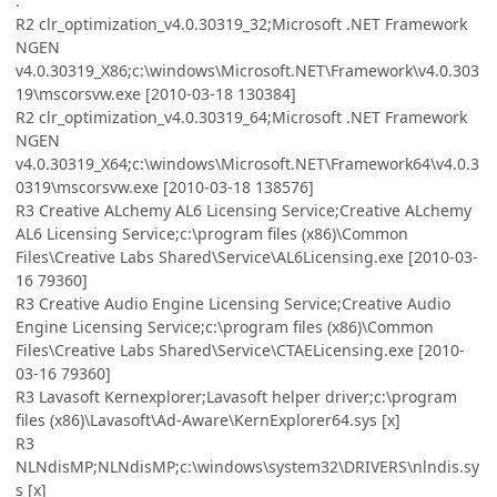
.
R2 clr_optimization_v4.0.30319_32;Microsoft .NET Framework
NGEN
v4.0.30319_X86;c:\windows\Microsoft.NET\Framework\v4.0.303
19\mscorsvw.exe [2010-03-18 130384]
R2 clr_optimization_v4.0.30319_64;Microsoft .NET Framework
NGEN
v4.0.30319_X64;c:\windows\Microsoft.NET\Framework64\v4.0.3
0319\mscorsvw.exe [2010-03-18 138576]
R3 Creative ALchemy AL6 Licensing Service;Creative ALchemy
AL6 Licensing Service;c:\program files (x86)\Common
Files\Creative Labs Shared\Service\AL6Licensing.exe [2010-03-
16 79360]
R3 Creative Audio Engine Licensing Service;Creative Audio
Engine Licensing Service;c:\program files (x86)\Common
Files\Creative Labs Shared\Service\CTAELicensing.exe [2010-
03-16 79360]
R3 Lavasoft Kernexplorer;Lavasoft helper driver;c:\program
files (x86)\Lavasoft\Ad-Aware\KernExplorer64.sys [x]
R3
NLNdisMP;NLNdisMP;c:\windows\system32\DRIVERS\nlndis.sy
s [x]