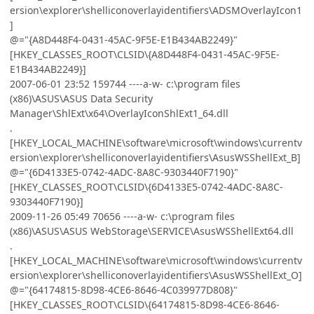
ersion\explorer\shelliconoverlayidentifiers\ADSMOverlayIcon1
]
@="{A8D448F4-0431-45AC-9F5E-E1B434AB2249}"
[HKEY_CLASSES_ROOT\CLSID\{A8D448F4-0431-45AC-9F5E-
E1B434AB2249}]
2007-06-01 23:52 159744 ----a-w- c:\program files
(x86)\ASUS\ASUS Data Security
Manager\ShlExt\x64\OverlayIconShlExt1_64.dll
.
[HKEY_LOCAL_MACHINE\software\microsoft\windows\currentv
ersion\explorer\shelliconoverlayidentifiers\AsusWSShellExt_B]
@="{6D4133E5-0742-4ADC-8A8C-9303440F7190}"
[HKEY_CLASSES_ROOT\CLSID\{6D4133E5-0742-4ADC-8A8C-
9303440F7190}]
2009-11-26 05:49 70656 ----a-w- c:\program files
(x86)\ASUS\ASUS WebStorage\SERVICE\AsusWSShellExt64.dll
.
[HKEY_LOCAL_MACHINE\software\microsoft\windows\currentv
ersion\explorer\shelliconoverlayidentifiers\AsusWSShellExt_O]
@="{64174815-8D98-4CE6-8646-4C039977D808}"
[HKEY_CLASSES_ROOT\CLSID\{64174815-8D98-4CE6-8646-