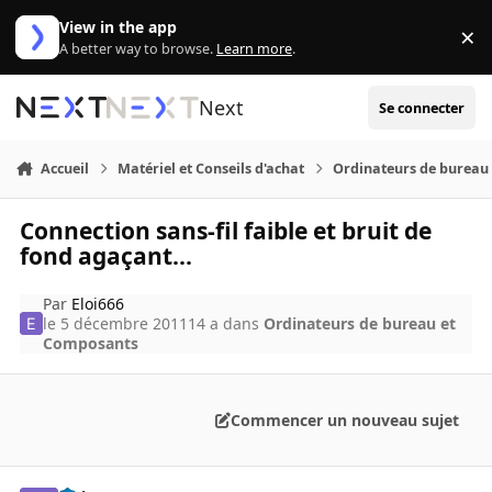
Aller au contenu
View in the app
×
Di
A better way to browse.
Learn more
.
Next
Se connecter
Accueil
Matériel et Conseils d'achat
Ordinateurs de bureau
Connection sans-fil faible et bruit de
fond agaçant...
Par
Eloi666
le 5 décembre 2011
14 a
dans
Ordinateurs de bureau et
Composants
Commencer un nouveau sujet