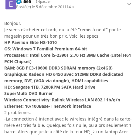
Eloi666
INpactien
Posté(e)
le 5 décembre 2011
14 a
Bonjour,
Je viens d'acheter cet ordi, qui a été "remis à neuf" par le
magasin pour un très bon prix. Voici les specs:
HP Pavilion Elite H8-1010
OS: Windows 7 Familial Premium 64-bit
Processeur: Intel Core i5-2390T 2.70 Hz 3MB Cache (Intel H61
PCH Chipset)
RAM: 8GB PC3-10600 DDR3 SDRAM memory (2x4GB)
Graphique: Radeon HD 6450 avec 512MB DDR3 dedicated
memory, DVI, (VGA via dongle), HDMI capabilities
HD: Seagate 1TB, 7200RPM SATA Hard Drive
SuperMulti DVD Burner
Wireless Connectivity: Ralink Wireless LAN 802.11b/g/n
Ethernet: 10/100Base-T network interface
2 problèmes:
-La connection à intenet avec le wireless intégré dans la carte-
mère est très faible. Quelques fois nulle, ou alors seulement 1
barre. Alors que juste à côté de la tour HP, j'ai un laptop Acer