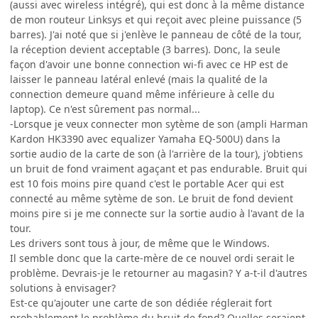
(aussi avec wireless intégré), qui est donc à la même distance
de mon routeur Linksys et qui reçoit avec pleine puissance (5
barres). J'ai noté que si j'enlève le panneau de côté de la tour,
la réception devient acceptable (3 barres). Donc, la seule
façon d'avoir une bonne connection wi-fi avec ce HP est de
laisser le panneau latéral enlevé (mais la qualité de la
connection demeure quand même inférieure à celle du
laptop). Ce n'est sûrement pas normal...
-Lorsque je veux connecter mon sytème de son (ampli Harman
Kardon HK3390 avec equalizer Yamaha EQ-500U) dans la
sortie audio de la carte de son (à l'arrière de la tour), j'obtiens
un bruit de fond vraiment agaçant et pas endurable. Bruit qui
est 10 fois moins pire quand c'est le portable Acer qui est
connecté au même sytème de son. Le bruit de fond devient
moins pire si je me connecte sur la sortie audio à l'avant de la
tour.
Les drivers sont tous à jour, de même que le Windows.
Il semble donc que la carte-mère de ce nouvel ordi serait le
problème. Devrais-je le retourner au magasin? Y a-t-il d'autres
solutions à envisager?
Est-ce qu'ajouter une carte de son dédiée réglerait fort
probablement le problème du bruit de fond? Quelles seraient