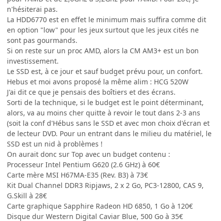
n'hésiterai pas.
La HDD6770 est en effet le minimum mais suffira comme dit
en option "low" pour les jeux surtout que les jeux cités ne
sont pas gourmands.
Si on reste sur un proc AMD, alors la CM AM3+ est un bon
investissement.
Le SSD est, à ce jour et sauf budget prévu pour, un confort.
Hebus et moi avons proposé la même alim : HCG 520W
J'ai dit ce que je pensais des boîtiers et des écrans.
Sorti de la technique, si le budget est le point déterminant,
alors, va au moins cher quitte à revoir le tout dans 2-3 ans
(soit la conf d'Hébus sans le SSD et avec mon choix d'écran et
de lecteur DVD. Pour un entrant dans le milieu du matériel, le
SSD est un nid à problèmes !
On aurait donc sur Top avec un budget contenu :
Processeur Intel Pentium G620 (2.6 GHz) à 60€
Carte mère MSI H67MA-E35 (Rev. B3) à 73€
Kit Dual Channel DDR3 Ripjaws, 2 x 2 Go, PC3-12800, CAS 9,
G.Skill à 28€
Carte graphique Sapphire Radeon HD 6850, 1 Go à 120€
Disque dur Western Digital Caviar Blue, 500 Go à 35€