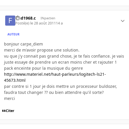
fred1968.c
INpactien
Posté(e)
le 28 août 2011
14 a
AUTEUR
bonjour carpe_diem
merci de m'avoir propose une solution.
vu que j'y connait pas grand chose, je te fais confiance. je vais
juste essaye de prendre un ecran moins cher et rajouter 1
pack enceinte pour la musique du genre
http://www.materiel.net/haut-parleurs/logitech-ls21-
45673.html
par contre si 1 jour je dois mettre un processeur buldozer,
faudra tout changer ?? ou bien attendre qu'il sorte?
merci
Citer