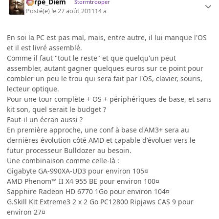
Carpe_Diem
Stormtrooper
Posté(e)
le 27 août 2011
14 a
En soi la PC est pas mal, mais, entre autre, il lui manque l'OS
et il est livré assemblé.
Comme il faut "tout le reste" et que quelqu'un peut
assembler, autant gagner quelques euros sur ce point pour
combler un peu le trou qui sera fait par l'OS, clavier, souris,
lecteur optique.
Pour une tour complète + OS + périphériques de base, et sans
kit son, quel serait le budget ?
Faut-il un écran aussi ?
En première approche, une conf à base d'AM3+ sera au
dernières évolution côté AMD et capable d'évoluer vers le
futur processeur Bulldozer au besoin.
Une combinaison comme celle-là :
Gigabyte GA-990XA-UD3 pour environ 105¤
AMD Phenom™ II X4 955 BE pour environ 100¤
Sapphire Radeon HD 6770 1Go pour environ 104¤
G.Skill Kit Extreme3 2 x 2 Go PC12800 Ripjaws CAS 9 pour
environ 27¤