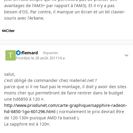
avantages de l'AM3+ par rapport à l'AM3). Et il n'y a pas
besoin d'OS. Par contre, il manque un écran et un kit clavier-
souris avec l'Arkane.
Citer
treflemard
INpactien
Posté(e)
le 28 août 2011
14 a
salut,
c'est obligé de commander chez materiel.net ?
parce que si il ne faut pas le montage, il doit y avoir des sites
moins cher qui permettront de faire rentrer dans le budget
une hd6850 à 120 ¤.
http://www.prixdunet.com/carte-graphique/sapphire-radeon-
hd-6850-1go-601296.html
( normalement le prix devrait être
de 120-130¤ puisque AMD l'a baissé ).
La sapphire est à 120¤.