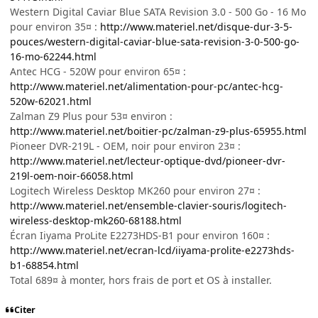
Western Digital Caviar Blue SATA Revision 3.0 - 500 Go - 16 Mo
pour environ 35¤ :
http://www.materiel.net/disque-dur-3-5-
pouces/western-digital-caviar-blue-sata-revision-3-0-500-go-
16-mo-62244.html
Antec HCG - 520W pour environ 65¤ :
http://www.materiel.net/alimentation-pour-pc/antec-hcg-
520w-62021.html
Zalman Z9 Plus pour 53¤ environ :
http://www.materiel.net/boitier-pc/zalman-z9-plus-65955.html
Pioneer DVR-219L - OEM, noir pour environ 23¤ :
http://www.materiel.net/lecteur-optique-dvd/pioneer-dvr-
219l-oem-noir-66058.html
Logitech Wireless Desktop MK260 pour environ 27¤ :
http://www.materiel.net/ensemble-clavier-souris/logitech-
wireless-desktop-mk260-68188.html
Écran Iiyama ProLite E2273HDS-B1 pour environ 160¤ :
http://www.materiel.net/ecran-lcd/iiyama-prolite-e2273hds-
b1-68854.html
Total 689¤ à monter, hors frais de port et OS à installer.
Citer