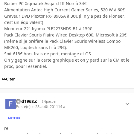
Boitier PC Xigmatek Asgard III Noir à 34€
Alimentation Antec High Current Gamer Series, 520 W à 60€
Graveur DVD Plextor PX-l890SA à 30€ (il n'y a pas de Pioneer,
c'est un équivalent)
Moniteur 22" Iiyama PLE2273HDS-B1 à 159€
Pack Clavier Souris filaire Wired Desktop 600, Microsoft à 20€
(même si je préfère le Pack Clavier Souris Wireless Combo
MK260, Logitech sans fil à 29€).
Soit 618€ hors frais de port, montage et OS.
On y gagne sur la carte graphique et on y perd sur la CM et le
proc, pour l'essentiel.
Citer
fred1968.c
INpactien
Posté(e)
le 28 août 2011
14 a
AUTEUR
re