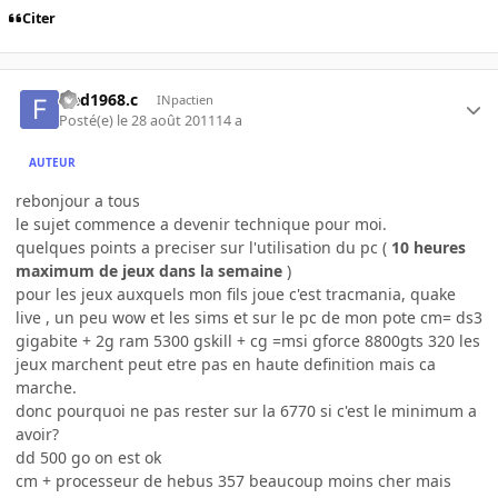
Citer
fred1968.c
INpactien
Posté(e)
le 28 août 2011
14 a
AUTEUR
rebonjour a tous
le sujet commence a devenir technique pour moi.
quelques points a preciser sur l'utilisation du pc (
10 heures
maximum de jeux dans la semaine
)
pour les jeux auxquels mon fils joue c'est tracmania, quake
live , un peu wow et les sims et sur le pc de mon pote cm= ds3
gigabite + 2g ram 5300 gskill + cg =msi gforce 8800gts 320 les
jeux marchent peut etre pas en haute definition mais ca
marche.
donc pourquoi ne pas rester sur la 6770 si c'est le minimum a
avoir?
dd 500 go on est ok
cm + processeur de hebus 357 beaucoup moins cher mais