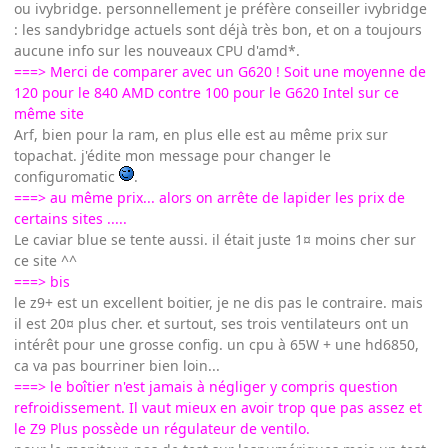
ou ivybridge. personnellement je préfère conseiller ivybridge
: les sandybridge actuels sont déjà très bon, et on a toujours
aucune info sur les nouveaux CPU d'amd*.
===> Merci de comparer avec un G620 ! Soit une moyenne de
120 pour le 840 AMD contre 100 pour le G620 Intel sur ce
même site
Arf, bien pour la ram, en plus elle est au même prix sur
topachat. j'édite mon message pour changer le
configuromatic
.
===> au même prix... alors on arrête de lapider les prix de
certains sites .....
Le caviar blue se tente aussi. il était juste 1¤ moins cher sur
ce site ^^
===> bis
le z9+ est un excellent boitier, je ne dis pas le contraire. mais
il est 20¤ plus cher. et surtout, ses trois ventilateurs ont un
intérêt pour une grosse config. un cpu à 65W + une hd6850,
ca va pas bourriner bien loin...
===> le boîtier n'est jamais à négliger y compris question
refroidissement. Il vaut mieux en avoir trop que pas assez et
le Z9 Plus possède un régulateur de ventilo.