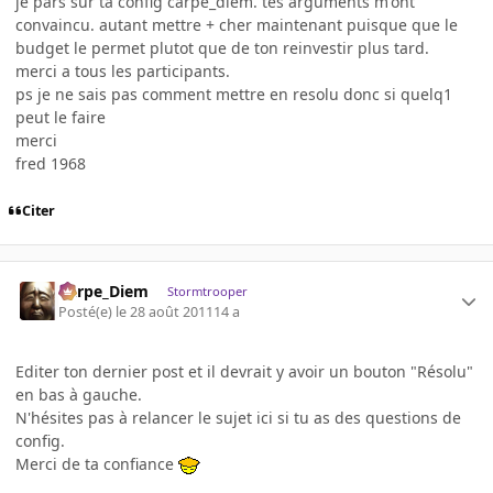
je pars sur ta config carpe_diem. tes arguments m'ont
convaincu. autant mettre + cher maintenant puisque que le
budget le permet plutot que de ton reinvestir plus tard.
merci a tous les participants.
ps je ne sais pas comment mettre en resolu donc si quelq1
peut le faire
merci
fred 1968
Citer
Carpe_Diem
Stormtrooper
Posté(e)
le 28 août 2011
14 a
Editer ton dernier post et il devrait y avoir un bouton "Résolu"
en bas à gauche.
N'hésites pas à relancer le sujet ici si tu as des questions de
config.
Merci de ta confiance