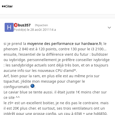
Citer
hebus357
INpactien
Posté(e)
le 28 août 2011
14 a
si je prend la
moyenne des performance sur hardware.fr
, le
phenom 2 840 est à 120 points, contre 130 pour le i3 2100...
ensuite, l'essentiel de la différence vient du futur : bulldozer
ou ivybridge. personnellement je préfère conseiller ivybridge
: les sandybridge actuels sont déjà très bon, et on a toujours
aucune info sur les nouveaux CPU d'amd*.
Arf, bien pour la ram, en plus elle est au même prix sur
topachat. j'édite mon message pour changer le
configuromatic
.
Le caviar blue se tente aussi. il était juste 1€ moins cher sur
ce site ^^
le z9+ est un excellent boitier, je ne dis pas le contraire. mais
il est 20€ plus cher. et surtout, ses trois ventilateurs ont un
intérêt pour une grosse config. un cpu à 65W + une hd6850,