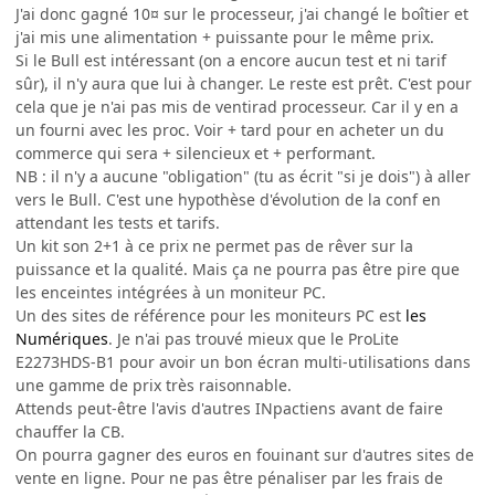
J'ai donc gagné 10¤ sur le processeur, j'ai changé le boîtier et
j'ai mis une alimentation + puissante pour le même prix.
Si le Bull est intéressant (on a encore aucun test et ni tarif
sûr), il n'y aura que lui à changer. Le reste est prêt. C'est pour
cela que je n'ai pas mis de ventirad processeur. Car il y en a
un fourni avec les proc. Voir + tard pour en acheter un du
commerce qui sera + silencieux et + performant.
NB : il n'y a aucune "obligation" (tu as écrit "si je dois") à aller
vers le Bull. C'est une hypothèse d'évolution de la conf en
attendant les tests et tarifs.
Un kit son 2+1 à ce prix ne permet pas de rêver sur la
puissance et la qualité. Mais ça ne pourra pas être pire que
les enceintes intégrées à un moniteur PC.
Un des sites de référence pour les moniteurs PC est
les
Numériques
. Je n'ai pas trouvé mieux que le ProLite
E2273HDS-B1 pour avoir un bon écran multi-utilisations dans
une gamme de prix très raisonnable.
Attends peut-être l'avis d'autres INpactiens avant de faire
chauffer la CB.
On pourra gagner des euros en fouinant sur d'autres sites de
vente en ligne. Pour ne pas être pénaliser par les frais de