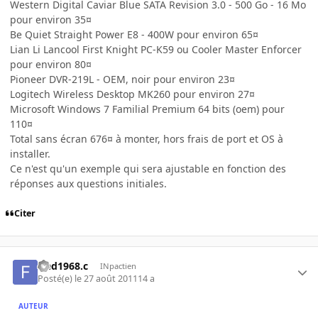
Western Digital Caviar Blue SATA Revision 3.0 - 500 Go - 16 Mo
pour environ 35¤
Be Quiet Straight Power E8 - 400W pour environ 65¤
Lian Li Lancool First Knight PC-K59 ou Cooler Master Enforcer
pour environ 80¤
Pioneer DVR-219L - OEM, noir pour environ 23¤
Logitech Wireless Desktop MK260 pour environ 27¤
Microsoft Windows 7 Familial Premium 64 bits (oem) pour
110¤
Total sans écran 676¤ à monter, hors frais de port et OS à
installer.
Ce n'est qu'un exemple qui sera ajustable en fonction des
réponses aux questions initiales.
Citer
fred1968.c
INpactien
Posté(e)
le 27 août 2011
14 a
AUTEUR