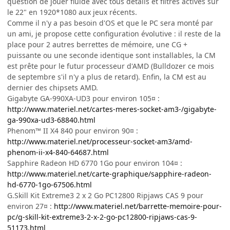
question de jouer fluide avec tous détails et filtres activés sur
le 22" en 1920*1080 aux jeux récents.
Comme il n'y a pas besoin d'OS et que le PC sera monté par
un ami, je propose cette configuration évolutive : il reste de la
place pour 2 autres berrettes de mémoire, une CG +
puissante ou une seconde identique sont installables, la CM
est prête pour le futur processeur d'AMD (Bulldozer ce mois
de septembre s'il n'y a plus de retard). Enfin, la CM est au
dernier des chipsets AMD.
Gigabyte GA-990XA-UD3 pour environ 105¤ :
http://www.materiel.net/cartes-meres-socket-am3-/gigabyte-
ga-990xa-ud3-68840.html
Phenom™ II X4 840 pour environ 90¤ :
http://www.materiel.net/processeur-socket-am3/amd-
phenom-ii-x4-840-64687.html
Sapphire Radeon HD 6770 1Go pour environ 104¤ :
http://www.materiel.net/carte-graphique/sapphire-radeon-
hd-6770-1go-67506.html
G.Skill Kit Extreme3 2 x 2 Go PC12800 Ripjaws CAS 9 pour
environ 27¤ :
http://www.materiel.net/barrette-memoire-pour-
pc/g-skill-kit-extreme3-2-x-2-go-pc12800-ripjaws-cas-9-
51173.html