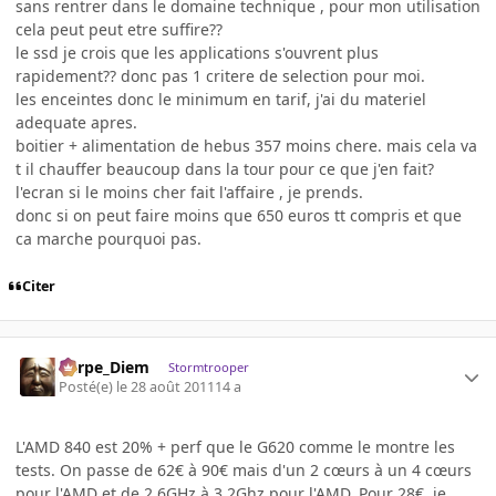
sans rentrer dans le domaine technique , pour mon utilisation
cela peut peut etre suffire??
le ssd je crois que les applications s'ouvrent plus
rapidement?? donc pas 1 critere de selection pour moi.
les enceintes donc le minimum en tarif, j'ai du materiel
adequate apres.
boitier + alimentation de hebus 357 moins chere. mais cela va
t il chauffer beaucoup dans la tour pour ce que j'en fait?
l'ecran si le moins cher fait l'affaire , je prends.
donc si on peut faire moins que 650 euros tt compris et que
ca marche pourquoi pas.
Citer
Carpe_Diem
Stormtrooper
Posté(e)
le 28 août 2011
14 a
L'AMD 840 est 20% + perf que le G620 comme le montre les
tests. On passe de 62€ à 90€ mais d'un 2 cœurs à un 4 cœurs
pour l'AMD et de 2,6GHz à 3,2Ghz pour l'AMD. Pour 28€, je