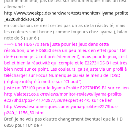
pour le moniteur, pas de test sur lesnumériques mais un test
allemand :
http://www.tweakpc.de/hardware/tests/monitor/iiyama_prolite
_e2208hdd/s04.php
en conclusion, ce n'est certes pas un as de la réactivité, mais
les couleurs sont bonne ( comme toujours chez iiyama ), bilan
note de 5 ( sur 6 )
===> une HD6770 sera juste pour les jeux dans cette
résolution, une HD6850 sera un peu mieux en effet (pour 16¤
de + comme je l'ai dit précédemment), mais pour le jeux, c'est
bel et bien la réactivité qui compte et le E2273HDS-B1 est très
bien noté sur ce point. Les couleurs, ça s'ajuste via un profil à
télécharger sur Focus Numérique ou via le menu de l'OSD
(réglage intégré à mettre sur "Chaud").
Juste un 97/100 pour le Iiyama Prolite E2273HDS-B1 sur ce lien
http://alatest.co.uk/reviews/monitor-reviews/iiyama-prolite-
e2273hds/po3-141742877,29/#expert
et 4/5 sur ce lien
http://www.lesnumeriques.com/iiyama-prolite-e2273hds-
p240_11156_50.html.
Bref, je ne vois pas d'autre changement éventuel que la HD
6850 pour 16¤ de +.