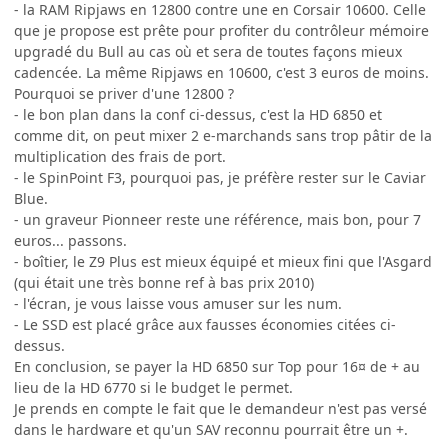
- la RAM Ripjaws en 12800 contre une en Corsair 10600. Celle
que je propose est prête pour profiter du contrôleur mémoire
upgradé du Bull au cas où et sera de toutes façons mieux
cadencée. La même Ripjaws en 10600, c'est 3 euros de moins.
Pourquoi se priver d'une 12800 ?
- le bon plan dans la conf ci-dessus, c'est la HD 6850 et
comme dit, on peut mixer 2 e-marchands sans trop pâtir de la
multiplication des frais de port.
- le SpinPoint F3, pourquoi pas, je préfère rester sur le Caviar
Blue.
- un graveur Pionneer reste une référence, mais bon, pour 7
euros... passons.
- boîtier, le Z9 Plus est mieux équipé et mieux fini que l'Asgard
(qui était une très bonne ref à bas prix 2010)
- l'écran, je vous laisse vous amuser sur les num.
- Le SSD est placé grâce aux fausses économies citées ci-
dessus.
En conclusion, se payer la HD 6850 sur Top pour 16¤ de + au
lieu de la HD 6770 si le budget le permet.
Je prends en compte le fait que le demandeur n'est pas versé
dans le hardware et qu'un SAV reconnu pourrait être un +.