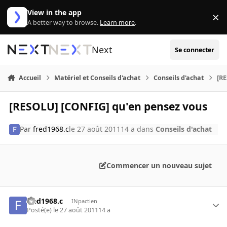
Aller au contenu
View in the app
×
Di
A better way to browse.
Learn more
.
Next
Se connecter
Accueil
Matériel et Conseils d'achat
Conseils d'achat
[R
[RESOLU] [CONFIG] qu'en pensez vous
Par
fred1968.c
le 27 août 2011
14 a
dans
Conseils d'achat
Commencer un nouveau sujet
fred1968.c
INpactien
Posté(e)
le 27 août 2011
14 a