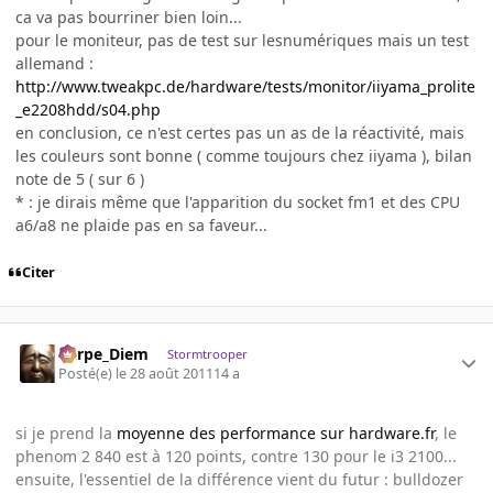
ca va pas bourriner bien loin...
pour le moniteur, pas de test sur lesnumériques mais un test
allemand :
http://www.tweakpc.de/hardware/tests/monitor/iiyama_prolite
_e2208hdd/s04.php
en conclusion, ce n'est certes pas un as de la réactivité, mais
les couleurs sont bonne ( comme toujours chez iiyama ), bilan
note de 5 ( sur 6 )
* : je dirais même que l'apparition du socket fm1 et des CPU
a6/a8 ne plaide pas en sa faveur...
Citer
Carpe_Diem
Stormtrooper
Posté(e)
le 28 août 2011
14 a
si je prend la
moyenne des performance sur hardware.fr
, le
phenom 2 840 est à 120 points, contre 130 pour le i3 2100...
ensuite, l'essentiel de la différence vient du futur : bulldozer