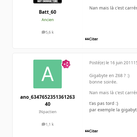
Nan mais là c'est carr
Batt_60
Ancien
5,6 k
messages
Citer
Posté(e)
le 16 juin 2011
1
Gigabyte en Z68 ? :)
bonne soirée.
Nan mais là c'est carr
ano_6347652351361263
t'as pas tord :)
40
par exemple la gigabyt
INpactien
1,1 k
messages
Citer