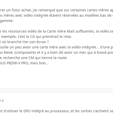
arer un futur achat, j'ai remarqué que sur certaines cartes mères 
tes mères avec vidéo intégrée étaient réservées au modèles bas 
e gamme.
ue les ressources vidéo de la Carte mère était suffisantes, la vidéo 
exemple, c'est la CG qui prendrait le relai.
ai où branche t'on son écran ?
uille un peu avoir une carte mère avec la vidéo intégrée... d'une pa
us élevé. (composants et il y a bien dû avoir un mec qui à bossé pou
je recherche une CM qui tienne la route.
ASUS P8Z68-V PRO, mais bon...
5 a
d'utiliser le GPU intégré au processeur, et les sorties s'activent 