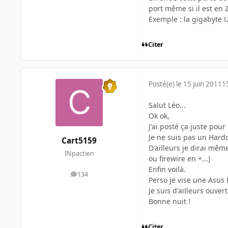
port même si il est en 
Exemple : la gigabyte 
Citer
Posté(e)
le 15 juin 2011
1
Salut Léo...
Ok ok,
J'ai posté ça juste pour 
Je ne suis pas un Hardc
Cart5159
D'ailleurs je dirai mê
INpactien
ou firewire en +...)
Enfin voilà.
134
messages
Perso je vise une Asus P
Je suis d'ailleurs ouve
Bonne nuit !
Citer