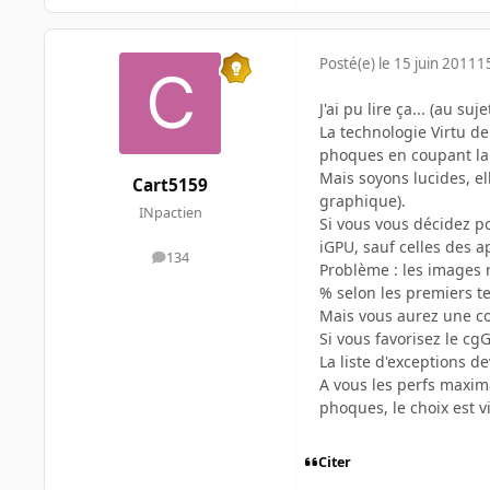
Posté(e)
le 15 juin 2011
1
J'ai pu lire ça... (au s
La technologie Virtu de
phoques en coupant la 
Mais soyons lucides, ell
Cart5159
graphique).
INpactien
Si vous vous décidez po
iGPU, sauf celles des a
134
messages
Problème : les images n
% selon les premiers te
Mais vous aurez une c
Si vous favorisez le cg
La liste d'exceptions d
A vous les perfs maxim
phoques, le choix est vi
Citer