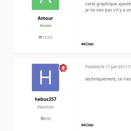
carte graphique ajoutée
Je ne sais pas s'il y 
Amour
Ancien
12,9 k
messages
Citer
Posté(e)
le 11 juin 2011
1
techniquement, ce n'es
hebus357
INpactien
630
messages
Citer