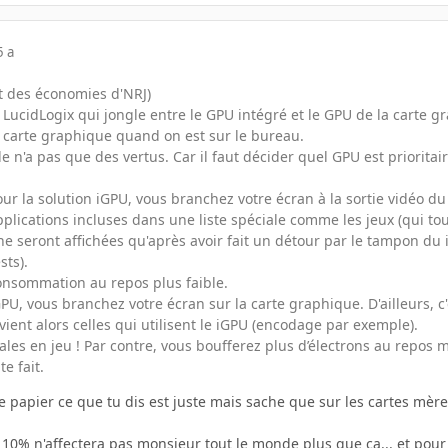
5 a
ujet des économies d'NRJ)
 LucidLogix qui jongle entre le GPU intégré et le GPU de la carte 
carte graphique quand on est sur le bureau.
e n'a pas que des vertus. Car il faut décider quel GPU est prioritair
ur la solution iGPU, vous branchez votre écran à la sortie vidéo du 
pplications incluses dans une liste spéciale comme les jeux (qui to
e seront affichées qu'après avoir fait un détour par le tampon du i
sts).
onsommation au repos plus faible.
GPU, vous branchez votre écran sur la carte graphique. D'ailleurs, c
evient alors celles qui utilisent le iGPU (encodage par exemple).
ales en jeu ! Par contre, vous boufferez plus d’électrons au repos
te fait.
 le papier ce que tu dis est juste mais sache que sur les cartes mè
e 10% n'affectera pas monsieur tout le monde plus que ça... et pou