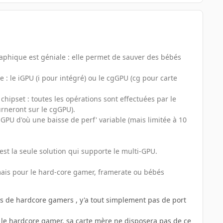
graphique est géniale : elle permet de sauver des bébés
e : le iGPU (i pour intégré) ou le cgGPU (cg pour carte
chipset : toutes les opérations sont effectuées par le
urneront sur le cgGPU).
GPU d'où une baisse de perf' variable (mais limitée à 10
'est la seule solution qui supporte le multi-GPU.
 mais pour le hard-core gamer, framerate ou bébés
res de hardcore gamers , y'a tout simplement pas de port
r le hardcore gamer, sa carte mère ne disposera pas de ce