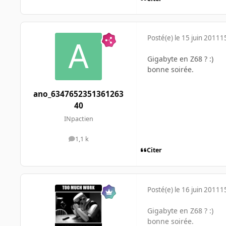
Posté(e)
le 15 juin 2011
1
Gigabyte en Z68 ? :)
bonne soirée.
ano_6347652351361263
40
INpactien
1,1 k
messages
Citer
Posté(e)
le 16 juin 2011
1
Gigabyte en Z68 ? :)
bonne soirée.