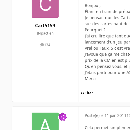
Bonjour,
Étant en train de prép
Je pensait que les Car
sur des cartes haut d
Cart5159
Pourquoi ?
INpactien
J'ai cru lire que tant q
lancement d'un jeu par 
134
messages
Vrai ou Faux. S c'est vr
J'avoue que ça me chato
prix de la CM en est pl
Qu'en pensez vous..et 
J'étais parti pour une 
Merci
Citer
Posté(e)
le 11 juin 2011
1
Cela permet simplement 