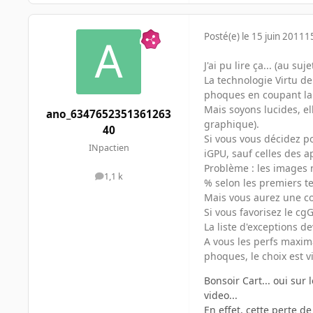
Posté(e)
le 15 juin 2011
1
J'ai pu lire ça... (au s
La technologie Virtu de
phoques en coupant la 
Mais soyons lucides, ell
ano_6347652351361263
graphique).
40
Si vous vous décidez po
INpactien
iGPU, sauf celles des a
Problème : les images n
1,1 k
messages
% selon les premiers te
Mais vous aurez une c
Si vous favorisez le cg
La liste d'exceptions d
A vous les perfs maxim
phoques, le choix est vi
Bonsoir Cart... oui sur
video...
En effet, cette perte d