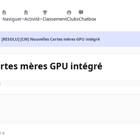
Naviguer
Activité
Classement
Clubs
Chatbox
[RESOLU] [CM] Nouvelles Cartes mères GPU intégré
artes mères GPU intégré
t
5 a