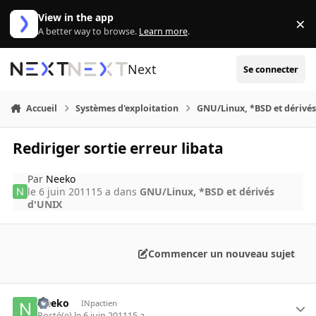
Aller au contenu
View in the app
×
Di
A better way to browse.
Learn more
.
Next
Se connecter
Accueil
Systèmes d'exploitation
GNU/Linux, *BSD et dérivé
Rediriger sortie erreur libata
Par
Neeko
le 6 juin 2011
15 a
dans
GNU/Linux, *BSD et dérivés
d'UNIX
Commencer un nouveau sujet
Neeko
INpactien
Posté(e)
le 6 juin 2011
15 a