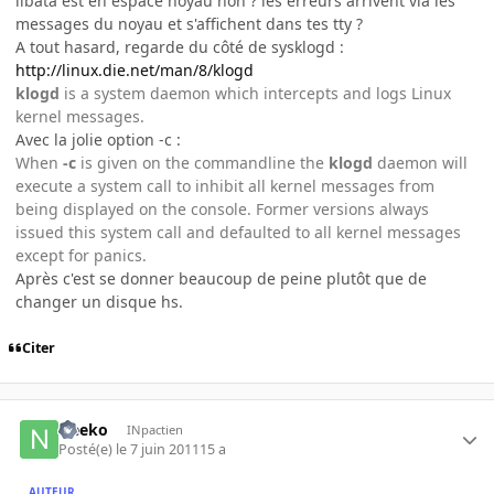
libata est en espace noyau non ? les erreurs arrivent via les
messages du noyau et s'affichent dans tes tty ?
A tout hasard, regarde du côté de sysklogd :
http://linux.die.net/man/8/klogd
klogd
is a system daemon which intercepts and logs Linux
kernel messages.
Avec la jolie option -c :
When
-c
is given on the commandline the
klogd
daemon will
execute a system call to inhibit all kernel messages from
being displayed on the console. Former versions always
issued this system call and defaulted to all kernel messages
except for panics.
Après c'est se donner beaucoup de peine plutôt que de
changer un disque hs.
Citer
Neeko
INpactien
Posté(e)
le 7 juin 2011
15 a
AUTEUR